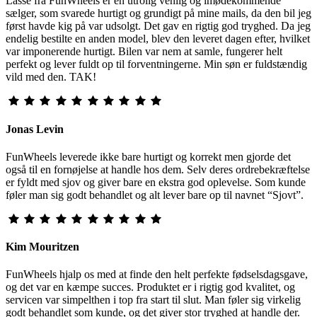
Lasse fra FunWheels er en utrolig venlig og imødekommende
sælger, som svarede hurtigt og grundigt på mine mails, da den bil jeg
først havde kig på var udsolgt. Det gav en rigtig god tryghed. Da jeg
endelig bestilte en anden model, blev den leveret dagen efter, hvilket
var imponerende hurtigt. Bilen var nem at samle, fungerer helt
perfekt og lever fuldt op til forventningerne. Min søn er fuldstændig
vild med den. TAK!
Jonas Levin
FunWheels leverede ikke bare hurtigt og korrekt men gjorde det
også til en fornøjelse at handle hos dem. Selv deres ordrebekræftelse
er fyldt med sjov og giver bare en ekstra god oplevelse. Som kunde
føler man sig godt behandlet og alt lever bare op til navnet “Sjovt”.
Kim Mouritzen
FunWheels hjalp os med at finde den helt perfekte fødselsdagsgave,
og det var en kæmpe succes. Produktet er i rigtig god kvalitet, og
servicen var simpelthen i top fra start til slut. Man føler sig virkelig
godt behandlet som kunde, og det giver stor tryghed at handle der.