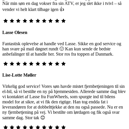
Når min søn en dag vokser fra sin ATV, er jeg slet ikke i tvivl – så
vender vi helt klart tilbage igen 👍
Lasse Olesen
Fantastisk oplevelse at handle ved Lasse. Sikke en god service og
han svare på mail døgnet rundt 🙂 Kan kun sende de bedste
anbefalinger til at handle her. Stor ros fra toppen af Danmark.
Lise-Lotte Møller
Virkelig god service! Vores søn havde mistet fjernbetjeningen til sin
el-bil, så vi bestilte en ny på hjemmesiden. Allerede samme dag blev
vi kontaktet af Lasse fra FunWheels, som spurgte ind til bilens
model for at sikre, at vi fik den rigtige. Han tog endda fat i
leverandøren for at dobbelttjekke at den nu også passede. Nu er en
ny fjernbetjening på vej. Vi bestilte om lørdagen og fik også svar
samme dag. Stor tak 😊