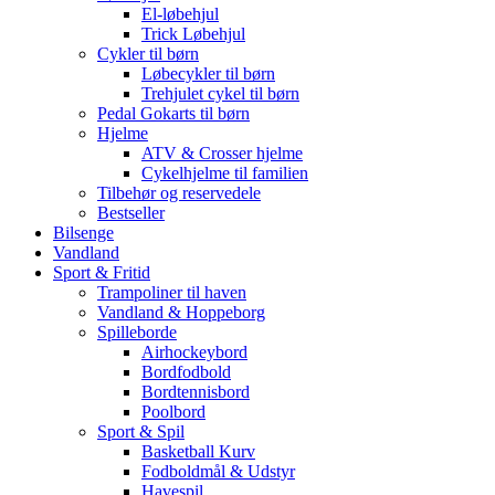
El-løbehjul
Trick Løbehjul
Cykler til børn
Løbecykler til børn
Trehjulet cykel til børn
Pedal Gokarts til børn
Hjelme
ATV & Crosser hjelme
Cykelhjelme til familien
Tilbehør og reservedele
Bestseller
Bilsenge
Vandland
Sport & Fritid
Trampoliner til haven
Vandland & Hoppeborg
Spilleborde
Airhockeybord
Bordfodbold
Bordtennisbord
Poolbord
Sport & Spil
Basketball Kurv
Fodboldmål & Udstyr
Havespil