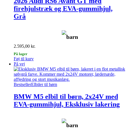
2026 Audi RS6 Avant GT med
firehjulstræk og EVA-gummihjul,
Grå
barn
2.595,00
kr.
På lager
Føj til kurv
På vej
Bestseller
Elbiler til børn
BMW M5 elbil til børn, 2x24V med
EVA-gummihjul, Eksklusiv lakering
barn