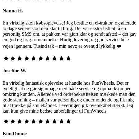
Nanna H.
En virkelig skøn købsoplevelse! Jeg bestilte en el-traktor, og allerede
to dage senere stod den klar til brug. Det var ekstra fedt at få en
personlig SMS om, at pakken var gjort klar og sendt afsted – det gav
en god og tryg fornemmelse. Hurtig levering og god service hele
vejen igennem. Tusind tak – min nevø er ovenud lykkelig ❤️
Josefine W.
En virkelig fantastisk oplevelse at handle hos FunWheels. Det er
tydeligt, at de gør sig umage med både service og opmærksomhed
omkring kunden. Allerede ved ordrebekræftelsen mærkede man den
gode stemning – mailen var personlig og underholdende og fik mig
til at trække på smilebåndet. Leveringen gik ovenikøbet stærkt. Jeg
kan kun give mine bedste anbefalinger til FunWheels.
Kim Omme