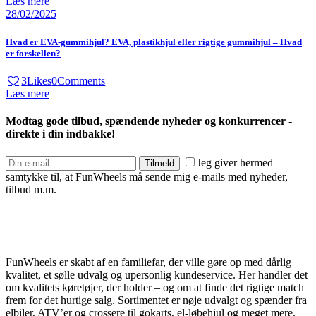
Læs mere
28/02/2025
Hvad er EVA-gummihjul? EVA, plastikhjul eller rigtige gummihjul – Hvad
er forskellen?
3
Likes
0
Comments
Læs mere
Modtag gode tilbud, spændende nyheder og konkurrencer -
direkte i din indbakke!
Jeg giver hermed
Tilmeld
samtykke til, at FunWheels må sende mig e-mails med nyheder,
tilbud m.m.
FunWheels er skabt af en familiefar, der ville gøre op med dårlig
kvalitet, et sølle udvalg og upersonlig kundeservice. Her handler det
om kvalitets køretøjer, der holder – og om at finde det rigtige match
frem for det hurtige salg. Sortimentet er nøje udvalgt og spænder fra
elbiler, ATV’er og crossere til gokarts, el-løbehjul og meget mere.