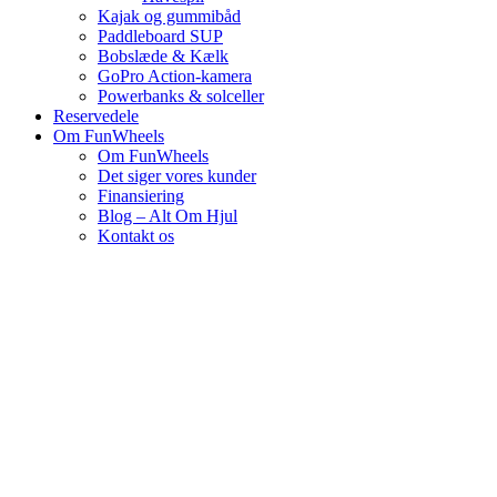
Kajak og gummibåd
Paddleboard SUP
Bobslæde & Kælk
GoPro Action-kamera
Powerbanks & solceller
Reservedele
Om FunWheels
Om FunWheels
Det siger vores kunder
Finansiering
Blog – Alt Om Hjul
Kontakt os