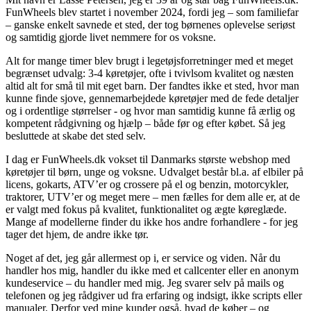
FunWheels blev startet i november 2024, fordi jeg – som familiefar
– ganske enkelt savnede et sted, der tog børnenes oplevelse seriøst
og samtidig gjorde livet nemmere for os voksne.
Alt for mange timer blev brugt i legetøjsforretninger med et meget
begrænset udvalg: 3-4 køretøjer, ofte i tvivlsom kvalitet og næsten
altid alt for små til mit eget barn. Der fandtes ikke et sted, hvor man
kunne finde sjove, gennemarbejdede køretøjer med de fede detaljer
og i ordentlige størrelser - og hvor man samtidig kunne få ærlig og
kompetent rådgivning og hjælp – både før og efter købet. Så jeg
besluttede at skabe det sted selv.
I dag er FunWheels.dk vokset til Danmarks største webshop med
køretøjer til børn, unge og voksne. Udvalget består bl.a. af elbiler på
licens, gokarts, ATV’er og crossere på el og benzin, motorcykler,
traktorer, UTV’er og meget mere – men fælles for dem alle er, at de
er valgt med fokus på kvalitet, funktionalitet og ægte køreglæde.
Mange af modellerne finder du ikke hos andre forhandlere - for jeg
tager det hjem, de andre ikke tør.
Noget af det, jeg går allermest op i, er service og viden. Når du
handler hos mig, handler du ikke med et callcenter eller en anonym
kundeservice – du handler med mig. Jeg svarer selv på mails og
telefonen og jeg rådgiver ud fra erfaring og indsigt, ikke scripts eller
manualer. Derfor ved mine kunder også, hvad de køber – og