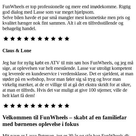
FunWheels er top professionelle og mere end imødekomme. Rigtig
god dialog med Lasse som var meget hjælpsom.
Selve bilen havde et par små mangler mest kosmetiske men pris og
kvalitet hænger nok fint sammen. Alt i alt en tilfredsstillende og
behagelig handel.
Claus & Lone
Jeg har for nylig købt en ATV til min søn hos FunWheels, og jeg må
sige, at oplevelsen var helt enestående. Lasse var utroligt kompetent
og leverede en kundeservice i verdensklasse. Det er sjældent, at man
støder på en webshop, hvor man føler sig så tryg og hvor man
virkelig mærker, at de er villige til at gå det ekstra skridt for at sikre,
at man er tilfreds. Hvis det var muligt at give 100 stjerner, ville de
helt klart få dem!
Velkommen til FunWheels – skabt af en familiefar
med børnenes oplevelse i fokus
Mit navn er Lasse Petersen, jeg er 39 år og står bag FunWheels.dk.