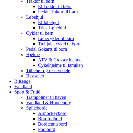
Traktor til børn
El Traktor til børn
Pedal Traktor til børn
Løbehjul
El-løbehjul
Trick Løbehjul
Cykler til børn
Løbecykler til børn
Trehjulet cykel til børn
Pedal Gokarts til børn
Hjelme
ATV & Crosser hjelme
Cykelhjelme til familien
Tilbehør og reservedele
Bestseller
Bilsenge
Vandland
Sport & Fritid
Trampoliner til haven
Vandland & Hoppeborg
Spilleborde
Airhockeybord
Bordfodbold
Bordtennisbord
Poolbord