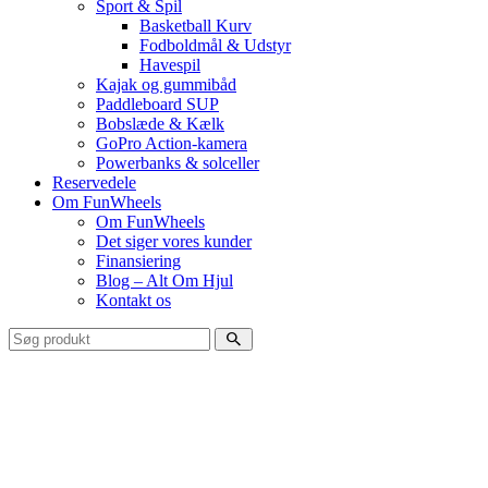
Sport & Spil
Basketball Kurv
Fodboldmål & Udstyr
Havespil
Kajak og gummibåd
Paddleboard SUP
Bobslæde & Kælk
GoPro Action-kamera
Powerbanks & solceller
Reservedele
Om FunWheels
Om FunWheels
Det siger vores kunder
Finansiering
Blog – Alt Om Hjul
Kontakt os