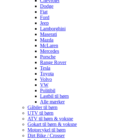
Chevrolet
Dodge
Fiat
Ford
Jeep
Lamborghini
Maserati
Mazda
McLaren
Mercedes
Porsche
Range Rover
Tesla
Toyota
Volvo
VW
Politibil
Lastbil til børn
Alle mærker
Gåbiler til børn
UTV til børn
ATV til børn & voksne
Gokart til børn & voksne
Motorcykel til børn
Dirt Bike / Crosser