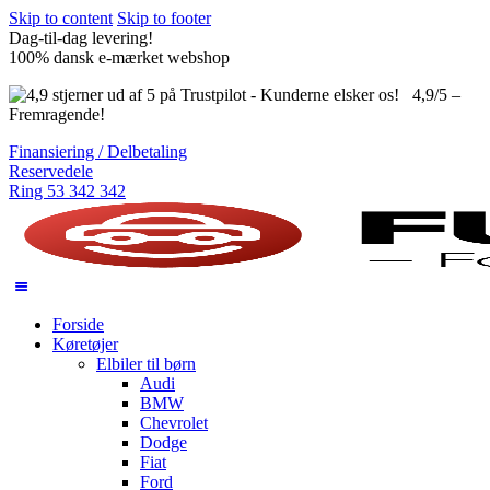
Skip to content
Skip to footer
Dag-til-dag levering!
100% dansk e-mærket webshop
4,9/5 –
Fremragende!
Finansiering / Delbetaling
Reservedele
Ring 53 342 342
Forside
Køretøjer
Elbiler til børn
Audi
BMW
Chevrolet
Dodge
Fiat
Ford