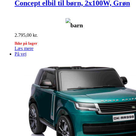
Concept elbil til børn, 2x100W, Grøn
barn
2.795,00
kr.
Ikke på lager
Læs mere
På vej