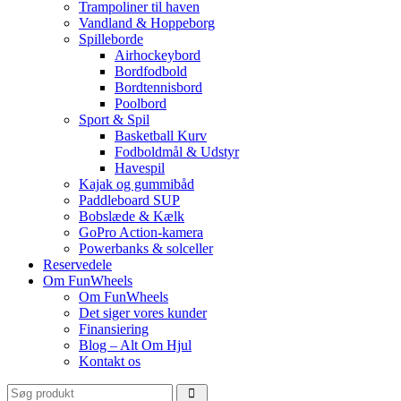
Trampoliner til haven
Vandland & Hoppeborg
Spilleborde
Airhockeybord
Bordfodbold
Bordtennisbord
Poolbord
Sport & Spil
Basketball Kurv
Fodboldmål & Udstyr
Havespil
Kajak og gummibåd
Paddleboard SUP
Bobslæde & Kælk
GoPro Action-kamera
Powerbanks & solceller
Reservedele
Om FunWheels
Om FunWheels
Det siger vores kunder
Finansiering
Blog – Alt Om Hjul
Kontakt os