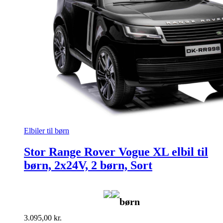
Elbiler til børn
Stor Range Rover Vogue XL elbil til
børn, 2x24V, 2 børn, Sort
børn
3.095,00
kr.