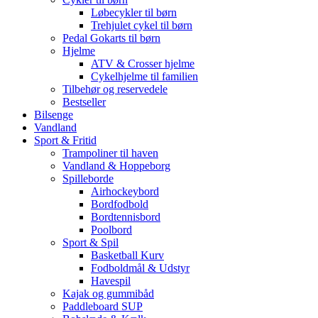
Løbecykler til børn
Trehjulet cykel til børn
Pedal Gokarts til børn
Hjelme
ATV & Crosser hjelme
Cykelhjelme til familien
Tilbehør og reservedele
Bestseller
Bilsenge
Vandland
Sport & Fritid
Trampoliner til haven
Vandland & Hoppeborg
Spilleborde
Airhockeybord
Bordfodbold
Bordtennisbord
Poolbord
Sport & Spil
Basketball Kurv
Fodboldmål & Udstyr
Havespil
Kajak og gummibåd
Paddleboard SUP