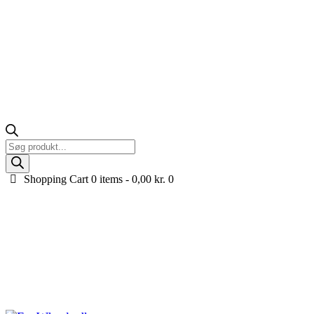
Products
search
Shopping Cart
0 items -
0,00
kr.
0
Range Rover elbil til børn
Lad ungerne opdage magien med en Range Rover elbil til børn,
lavet på original licens fra Land Rover! Kvalitet, sikkerhed og
autentisk design i miniatureform. Udforsk vores udvalg af Range
Rover elbiler og lad børnenes leg med en Range Rover elbil
begynde!
Forside
Køretøjer til børn
Range Rover elbil til børn