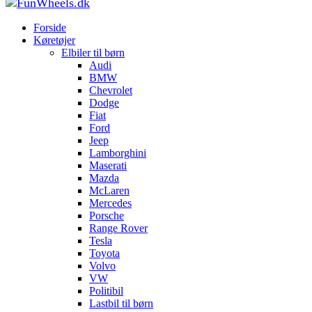
Forside
Køretøjer
Elbiler til børn
Audi
BMW
Chevrolet
Dodge
Fiat
Ford
Jeep
Lamborghini
Maserati
Mazda
McLaren
Mercedes
Porsche
Range Rover
Tesla
Toyota
Volvo
VW
Politibil
Lastbil til børn