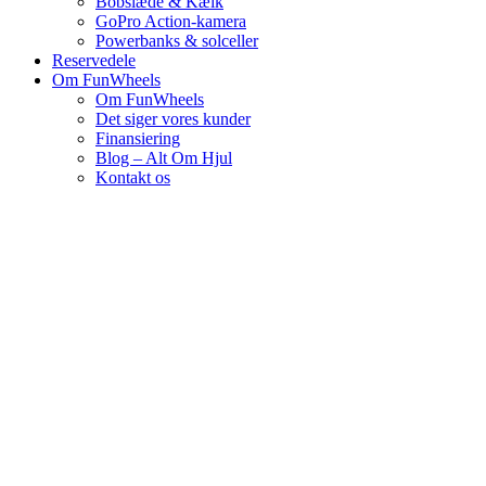
Bobslæde & Kælk
GoPro Action-kamera
Powerbanks & solceller
Reservedele
Om FunWheels
Om FunWheels
Det siger vores kunder
Finansiering
Blog – Alt Om Hjul
Kontakt os