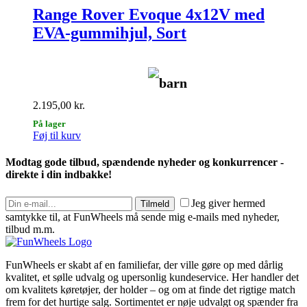
Range Rover Evoque 4x12V med
EVA-gummihjul, Sort
barn
2.195,00
kr.
På lager
Føj til kurv
Modtag gode tilbud, spændende nyheder og konkurrencer -
direkte i din indbakke!
Jeg giver hermed
Tilmeld
samtykke til, at FunWheels må sende mig e-mails med nyheder,
tilbud m.m.
FunWheels er skabt af en familiefar, der ville gøre op med dårlig
kvalitet, et sølle udvalg og upersonlig kundeservice. Her handler det
om kvalitets køretøjer, der holder – og om at finde det rigtige match
frem for det hurtige salg. Sortimentet er nøje udvalgt og spænder fra