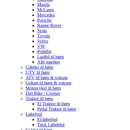
Mazda
McLaren
Mercedes
Porsche
Range Rover
Tesla
Toyota
Volvo
VW
Politibil
Lastbil til børn
Alle mærker
Gåbiler til børn
UTV til børn
ATV til børn & voksne
Gokart til børn & voksne
Motorcykel til børn
Dirt Bike / Crosser
Traktor til børn
El Traktor til børn
Pedal Traktor til børn
Løbehjul
El-løbehjul
Trick Løbehjul
Cykler til børn