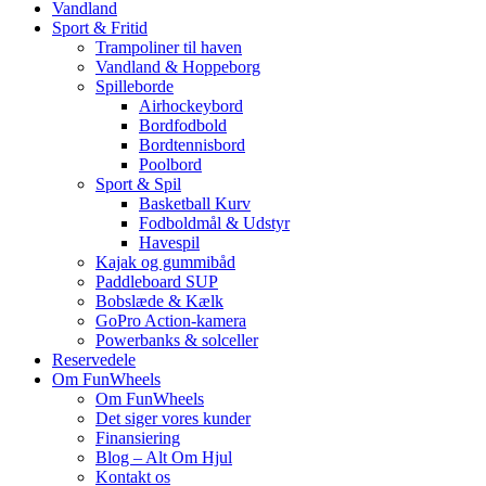
Vandland
Sport & Fritid
Trampoliner til haven
Vandland & Hoppeborg
Spilleborde
Airhockeybord
Bordfodbold
Bordtennisbord
Poolbord
Sport & Spil
Basketball Kurv
Fodboldmål & Udstyr
Havespil
Kajak og gummibåd
Paddleboard SUP
Bobslæde & Kælk
GoPro Action-kamera
Powerbanks & solceller
Reservedele
Om FunWheels
Om FunWheels
Det siger vores kunder
Finansiering
Blog – Alt Om Hjul
Kontakt os