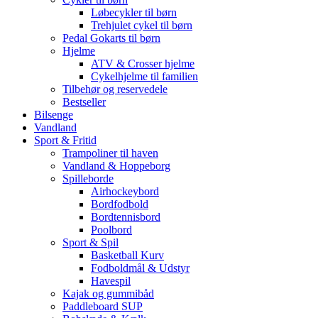
Løbecykler til børn
Trehjulet cykel til børn
Pedal Gokarts til børn
Hjelme
ATV & Crosser hjelme
Cykelhjelme til familien
Tilbehør og reservedele
Bestseller
Bilsenge
Vandland
Sport & Fritid
Trampoliner til haven
Vandland & Hoppeborg
Spilleborde
Airhockeybord
Bordfodbold
Bordtennisbord
Poolbord
Sport & Spil
Basketball Kurv
Fodboldmål & Udstyr
Havespil
Kajak og gummibåd
Paddleboard SUP