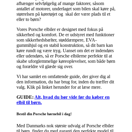
afhænger selvfølgelig af mange faktorer, såsom
antallet af motorer, underlaget som bilen skal køre på,
størrelsen på køretøjet og skal der være plads til et
eller to børn?
Vores Porsche elbiler er designet med fokus på
sikkerhed og komfort. De er udstyret med funktioner
som sikkerhedsbælter, støddæmpere, EVA-
gummihjul og en stabil konstruktion, så dit barn kan
køre rundt og være tryg. Uanset om det er indendørs
eller udendørs, så er Porsche elbilerne perfekte til at
skabe uforglemmelige køreoplevelser, som både børn
og forældre vil glæde sig over.
Vi har samlet en omfattende guide, der giver dig al
den information, du har brug for, inden du træffer dit
valg. Klik på linket herunder for at læse mere.
GUIDE:
Alt, hvad du bør vide før du køber en
elbil til børn.
Bestil din Porsche børnebil i dag!
Med Danmarks nok største udvalg af Porsche elbiler
til børn, finder du med garanti den perfekte model til