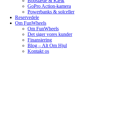
Bobslæde & Kælk
GoPro Action-kamera
Powerbanks & solceller
Reservedele
Om FunWheels
Om FunWheels
Det siger vores kunder
Finansiering
Blog – Alt Om Hjul
Kontakt os