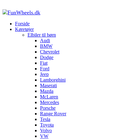
kraftfuld teknologi med uovertruffen elegance.
Forside
Køretøjer til børn
Porsche elbil til børn
Forside
Køretøjer
Elbiler til børn
Audi
BMW
Chevrolet
Dodge
Fiat
Ford
Jeep
Lamborghini
Maserati
Mazda
McLaren
Mercedes
Porsche
Range Rover
Tesla
Toyota
Volvo
VW