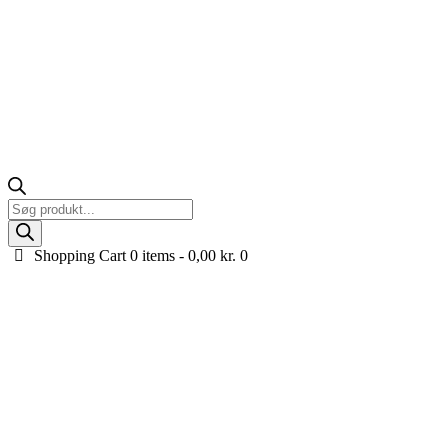
Products
search
Shopping Cart
0 items -
0,00
kr.
0
Porsche elbil til børn
Oplev luksus og fart for de mindste med vores eksklusive udvalg af
Porsche elbiler til børn! Porsche er ikke kun et bilmærke, det er et
ikon – kendt verden over for sin rolle i motorsportens elite og sit
stilrene design, der emmer af luksus og præcision. Når du vælger en
Porsche elbil til børn, får du ikke bare en elbil – du får en
miniatureversion af en legendarisk sportsvogn, der kombinerer