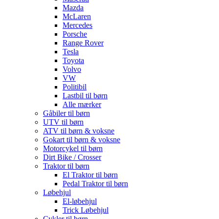
Mazda
McLaren
Mercedes
Porsche
Range Rover
Tesla
Toyota
Volvo
VW
Politibil
Lastbil til børn
Alle mærker
Gåbiler til børn
UTV til børn
ATV til børn & voksne
Gokart til børn & voksne
Motorcykel til børn
Dirt Bike / Crosser
Traktor til børn
El Traktor til børn
Pedal Traktor til børn
Løbehjul
El-løbehjul
Trick Løbehjul
Cykler til børn