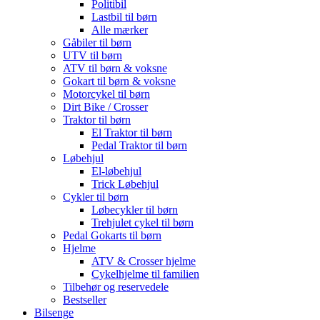
Politibil
Lastbil til børn
Alle mærker
Gåbiler til børn
UTV til børn
ATV til børn & voksne
Gokart til børn & voksne
Motorcykel til børn
Dirt Bike / Crosser
Traktor til børn
El Traktor til børn
Pedal Traktor til børn
Løbehjul
El-løbehjul
Trick Løbehjul
Cykler til børn
Løbecykler til børn
Trehjulet cykel til børn
Pedal Gokarts til børn
Hjelme
ATV & Crosser hjelme
Cykelhjelme til familien
Tilbehør og reservedele
Bestseller
Bilsenge