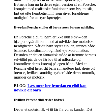
Børnene kan nu få deres egen version af en Porsche,
komplet med realistiske funktioner som lys, musik,
fart og ofte fjernbetjening, som giver forældrene
mulighed for at styre køretøjet.
Hvordan Porsche elbiler til børn støtter barnets udvikling
En Porsche elbil til børn er ikke kun sjov – den
hjælper også dit barn med at udvikle sine motoriske
færdigheder. Når dit barn styrer elbilen, trænes både
balance, koordination og hånd-øje-koordination.
Desuden er det en fantastisk måde at fremme barnets
selvtillid på, da de får lov til at udforske og
kontrollere deres køretøj på egen hånd. Med en
Porsche elbil lærer dit barn at håndtere fart, dreje og
bremse, hvilket samtidig styrker både deres motorik,
muskler og motorik.
BLOG:
Læs mere her hvordan en elbil kan
udvikle dit barn
Hvilken Porsche elbil er den bedste?
Det er et spørgsmål, vi tit får fra vores kunder. Det