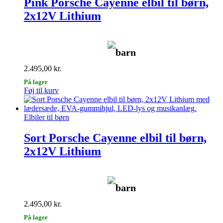
Pink Porsche Cayenne elbil til børn,
kan
2x12V Lithium
vælges
på
varesiden
barn
2.495,00
kr.
På lager
Føj til kurv
Elbiler til børn
Sort Porsche Cayenne elbil til børn,
2x12V Lithium
barn
2.495,00
kr.
På lager