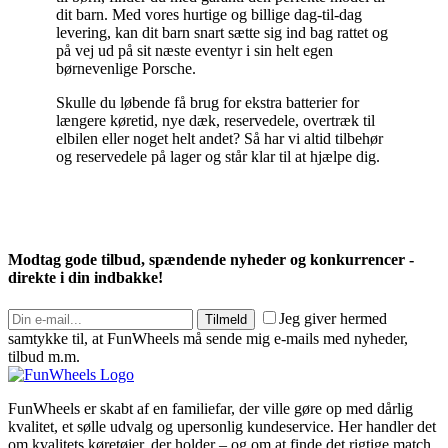
dit barn. Med vores hurtige og billige dag-til-dag
levering, kan dit barn snart sætte sig ind bag rattet og
på vej ud på sit næste eventyr i sin helt egen
børnevenlige Porsche.
Skulle du løbende få brug for ekstra batterier for
længere køretid, nye dæk, reservedele, overtræk til
elbilen eller noget helt andet? Så har vi altid tilbehør
og reservedele på lager og står klar til at hjælpe dig.
Modtag gode tilbud, spændende nyheder og konkurrencer -
direkte i din indbakke!
Jeg giver hermed
Tilmeld
samtykke til, at FunWheels må sende mig e-mails med nyheder,
tilbud m.m.
FunWheels er skabt af en familiefar, der ville gøre op med dårlig
kvalitet, et sølle udvalg og upersonlig kundeservice. Her handler det
om kvalitets køretøjer, der holder – og om at finde det rigtige match