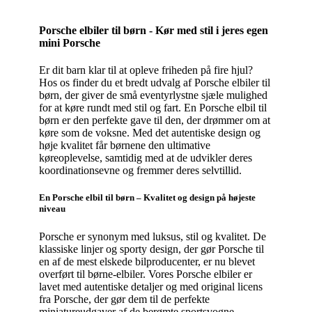
Porsche elbiler til børn - Kør med stil i jeres egen
mini Porsche
Er dit barn klar til at opleve friheden på fire hjul?
Hos os finder du et bredt udvalg af Porsche elbiler til
børn, der giver de små eventyrlystne sjæle mulighed
for at køre rundt med stil og fart. En Porsche elbil til
børn er den perfekte gave til den, der drømmer om at
køre som de voksne. Med det autentiske design og
høje kvalitet får børnene den ultimative
køreoplevelse, samtidig med at de udvikler deres
koordinationsevne og fremmer deres selvtillid.
En Porsche elbil til børn – Kvalitet og design på højeste
niveau
Porsche er synonym med luksus, stil og kvalitet. De
klassiske linjer og sporty design, der gør Porsche til
en af de mest elskede bilproducenter, er nu blevet
overført til børne-elbiler. Vores Porsche elbiler er
lavet med autentiske detaljer og med original licens
fra Porsche, der gør dem til de perfekte
miniatureudgaver af de berømte sportsvogne.