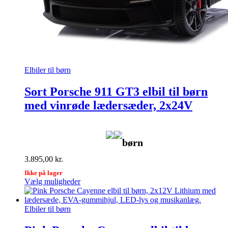
Elbiler til børn
Sort Porsche 911 GT3 elbil til børn
med vinrøde lædersæder, 2x24V
børn
3.895,00
kr.
Ikke på lager
Dette
Vælg muligheder
vare
har
flere
Elbiler til børn
varianter.
Mulighederne