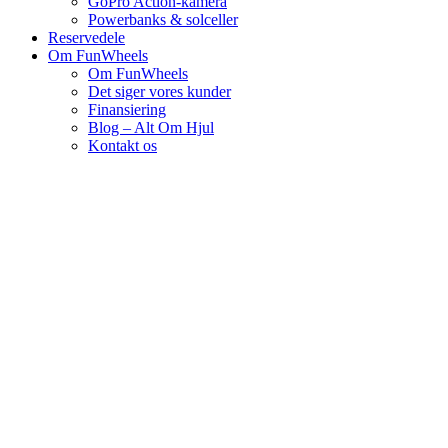
GoPro Action-kamera
Powerbanks & solceller
Reservedele
Om FunWheels
Om FunWheels
Det siger vores kunder
Finansiering
Blog – Alt Om Hjul
Kontakt os