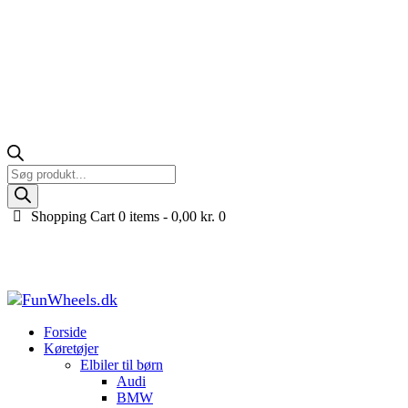
Products
search
Shopping Cart
0 items -
0,00
kr.
0
196cc Drift Gokart på benzin til børn og voksne (6,5 
Forside
Køretøjer til børn
Benzin og El Gokart til børn
196cc Drift Goka
Forside
Køretøjer
Elbiler til børn
Audi
BMW