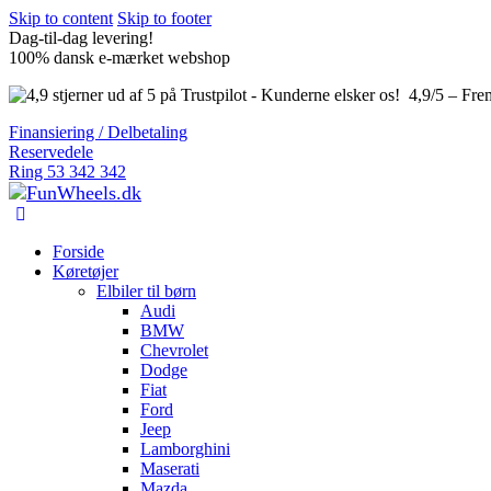
Skip to content
Skip to footer
Dag-til-dag levering!
100% dansk e-mærket webshop
4,9/5 – Fre
Finansiering / Delbetaling
Reservedele
Ring 53 342 342
Forside
Køretøjer
Elbiler til børn
Audi
BMW
Chevrolet
Dodge
Fiat
Ford
Jeep
Lamborghini
Maserati
Mazda