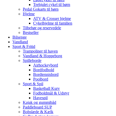
Trehjulet cykel til børn
Pedal Gokarts til børn
Hjelme
ATV & Crosser hjelme
Cykelhjelme til familien
Tilbehør og reservedele
Bestseller
Bilsenge
Vandland
Sport & Fritid
Trampoliner til haven
Vandland & Hoppeborg
Spilleborde
Airhockeybord
Bordfodbold
Bordtennisbord
Poolbord
Sport & Spil
Basketball Kurv
Fodboldmål & Udstyr
Havespil
Kajak og gummibåd
Paddleboard SUP
Bobslæde & Kælk