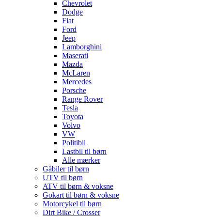
Chevrolet
Dodge
Fiat
Ford
Jeep
Lamborghini
Maserati
Mazda
McLaren
Mercedes
Porsche
Range Rover
Tesla
Toyota
Volvo
VW
Politibil
Lastbil til børn
Alle mærker
Gåbiler til børn
UTV til børn
ATV til børn & voksne
Gokart til børn & voksne
Motorcykel til børn
Dirt Bike / Crosser