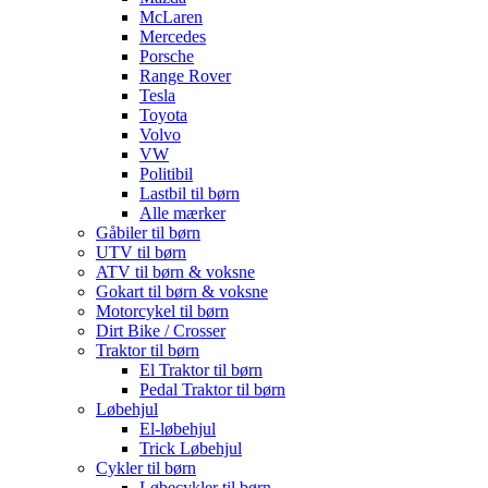
McLaren
Mercedes
Porsche
Range Rover
Tesla
Toyota
Volvo
VW
Politibil
Lastbil til børn
Alle mærker
Gåbiler til børn
UTV til børn
ATV til børn & voksne
Gokart til børn & voksne
Motorcykel til børn
Dirt Bike / Crosser
Traktor til børn
El Traktor til børn
Pedal Traktor til børn
Løbehjul
El-løbehjul
Trick Løbehjul
Cykler til børn
Løbecykler til børn