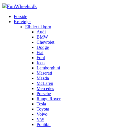
Forside
Køretøjer til børn
Pedal Gokarts til børn
Forside
Køretøjer
Elbiler til børn
Audi
BMW
Chevrolet
Dodge
Fiat
Ford
Jeep
Lamborghini
Maserati
Mazda
McLaren
Mercedes
Porsche
Range Rover
Tesla
Toyota
Volvo
VW
Politibil