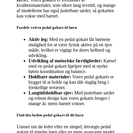
kvalitetsmaterialer, som sikrer lang levetid, og mange
af modellerne har også justerbare sæder, så gokarten
kan vokse med barnet.
Fordele ved en pedal gokart til børn
Aktiv leg:
Med en pedal gokart får børnene
mulighed for at være fysisk aktive på en sjov
måde, hvilket er vigtigt for deres helbred og
udvikling.
Udvikling af motoriske færdigheder:
Kørsel
med en pedal gokart hjælper med at styrke
børns koordination og balance.
Holdbare materialer:
Vores pedal gokarts er
bygget til at holde og kan tåle daglig brug i
forskellige terræner.
Langtidsholdbar sjov:
Med justerbare sæder
og robust design kan vores gokarts bruges i
mange år, mens barnet vokser.
Find den bedste pedal gokart til dit barn
Uanset om du leder efter en simpel, letvægts pedal
gokart til mindre børn eller en mere avanceret model