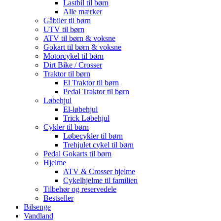
Lastbil til børn
Alle mærker
Gåbiler til børn
UTV til børn
ATV til børn & voksne
Gokart til børn & voksne
Motorcykel til børn
Dirt Bike / Crosser
Traktor til børn
El Traktor til børn
Pedal Traktor til børn
Løbehjul
El-løbehjul
Trick Løbehjul
Cykler til børn
Løbecykler til børn
Trehjulet cykel til børn
Pedal Gokarts til børn
Hjelme
ATV & Crosser hjelme
Cykelhjelme til familien
Tilbehør og reservedele
Bestseller
Bilsenge
Vandland