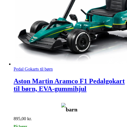
Pedal Gokarts til børn
Aston Martin Aramco F1 Pedalgokart
til børn, EVA-gummihjul
barn
895,00
kr.
På lager