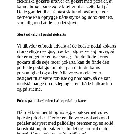
elektriske gokarts kræver en gokart med pedaler, at
barnet bruger sine egne kræfter til at sætte fart på.
Dette gør det til en fantastisk træningsform, hvor
børnene kan opbygge både styrke og udholdenhed,
samtidig med at de har det sjovt.
Stort udvalg af pedal gokarts
Vi tilbyder et bredt udvalg af de bedste pedal gokarts
i forskellige designs, mærker, størrelser og farver, så
der er noget for enhver smag. Fra de flotte licens
gokarts til de seje racer-gokarts, kan du finde den
perfekte pedal gokart, der passer til dit barns
personlighed og alder. Alle vores modeller er
designet til at være robuste og holdbare, så de kan
modstå mange timers leg og sjov i både indkørslen
og på stierne.
Fokus på sikkerheden i alle pedal gokarts
Når det kommer til børns leg, er sikkerhed vores
højeste prioritet. Derfor er alle vores gokarts med
pedaler udstyret med pålidelige bremser og en solid
konstruktion, der sikrer stabilitet og kontrol under
kørsel. Vores gokarts er fremstillet af