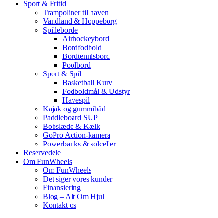
Sport & Fritid
Trampoliner til haven
Vandland & Hoppeborg
Spilleborde
Airhockeybord
Bordfodbold
Bordtennisbord
Poolbord
Sport & Spil
Basketball Kurv
Fodboldmål & Udstyr
Havespil
Kajak og gummibåd
Paddleboard SUP
Bobslæde & Kælk
GoPro Action-kamera
Powerbanks & solceller
Reservedele
Om FunWheels
Om FunWheels
Det siger vores kunder
Finansiering
Blog – Alt Om Hjul
Kontakt os