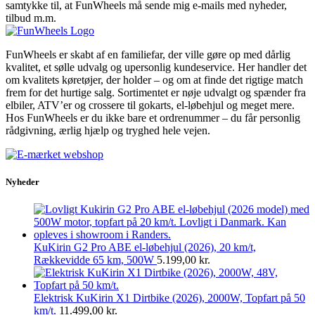
samtykke til, at FunWheels må sende mig e-mails med nyheder,
tilbud m.m.
FunWheels er skabt af en familiefar, der ville gøre op med dårlig
kvalitet, et sølle udvalg og upersonlig kundeservice. Her handler det
om kvalitets køretøjer, der holder – og om at finde det rigtige match
frem for det hurtige salg. Sortimentet er nøje udvalgt og spænder fra
elbiler, ATV’er og crossere til gokarts, el-løbehjul og meget mere.
Hos FunWheels er du ikke bare et ordrenummer – du får personlig
rådgivning, ærlig hjælp og tryghed hele vejen.
Nyheder
KuKirin G2 Pro ABE el-løbehjul (2026), 20 km/t,
Rækkevidde 65 km, 500W
5.199,00
kr.
Elektrisk KuKirin X1 Dirtbike (2026), 2000W, Topfart på 50
km/t.
11.499,00
kr.