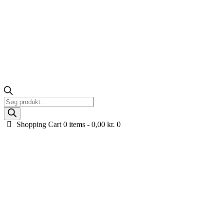
Products
search
Shopping Cart
0 items -
0,00
kr.
0
Pedal Gokarts til børn
Oplev vores brede udvalg af seje pedal gokarts til børn! Vores
gokarts med pedaler kombinerer sjov, sikkerhed og kvalitet, hvilket
sikrer dit barn en fantastisk køreoplevelse. Uanset om det er til
racerkørsel i haven eller en tur på villavejene, finder du her den
perfekte pedal gokart til dit barn. Se vores seje modeller i højeste
kvalitet – klar til at give dit barn timevis af sjov!