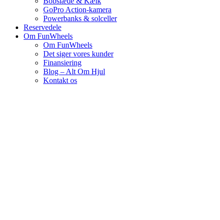
Bobslæde & Kælk
GoPro Action-kamera
Powerbanks & solceller
Reservedele
Om FunWheels
Om FunWheels
Det siger vores kunder
Finansiering
Blog – Alt Om Hjul
Kontakt os