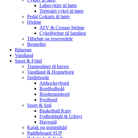
Løbecykler til børn
Trehjulet cykel til børn
Pedal Gokarts til børn
Hjelme
ATV & Crosser hjelme
Cykelhjelme til familien
Tilbehør og reservedele
Bestseller
Bilsenge
Vandland
Sport & Fritid
Trampoliner til haven
Vandland & Hoppeborg
Spilleborde
Airhockeybord
Bordfodbold
Bordtennisbord
Poolbord
Sport & Spil
Basketball Kurv
Fodboldmål & Udstyr
Havespil
Kajak og gummibåd
Paddleboard SUP