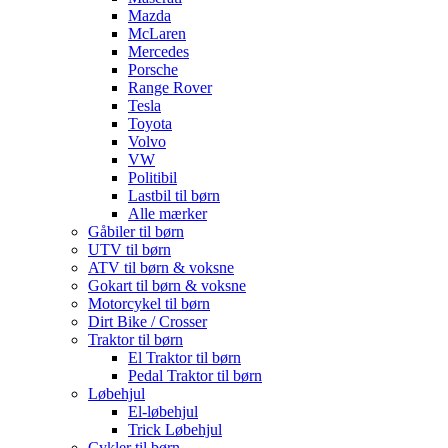
Mazda
McLaren
Mercedes
Porsche
Range Rover
Tesla
Toyota
Volvo
VW
Politibil
Lastbil til børn
Alle mærker
Gåbiler til børn
UTV til børn
ATV til børn & voksne
Gokart til børn & voksne
Motorcykel til børn
Dirt Bike / Crosser
Traktor til børn
El Traktor til børn
Pedal Traktor til børn
Løbehjul
El-løbehjul
Trick Løbehjul
Cykler til børn