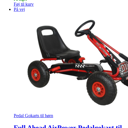
Føj til kurv
På vej
Pedal Gokarts til børn
Full Ahead AirPower Pedalgokart til