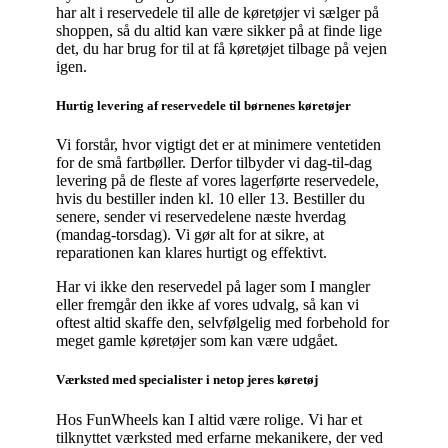
har alt i reservedele til alle de køretøjer vi sælger på
shoppen, så du altid kan være sikker på at finde lige
det, du har brug for til at få køretøjet tilbage på vejen
igen.
Hurtig levering af reservedele til børnenes køretøjer
Vi forstår, hvor vigtigt det er at minimere ventetiden
for de små fartbøller. Derfor tilbyder vi dag-til-dag
levering på de fleste af vores lagerførte reservedele,
hvis du bestiller inden kl. 10 eller 13. Bestiller du
senere, sender vi reservedelene næste hverdag
(mandag-torsdag). Vi gør alt for at sikre, at
reparationen kan klares hurtigt og effektivt.
Har vi ikke den reservedel på lager som I mangler
eller fremgår den ikke af vores udvalg, så kan vi
oftest altid skaffe den, selvfølgelig med forbehold for
meget gamle køretøjer som kan være udgået.
Værksted med specialister i netop jeres køretøj
Hos FunWheels kan I altid være rolige. Vi har et
tilknyttet værksted med erfarne mekanikere, der ved