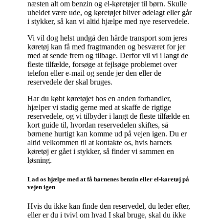
næsten alt om benzin og el-køretøjer til børn. Skulle
uheldet være ude, og køretøjet bliver ødelagt eller går
i stykker, så kan vi altid hjælpe med nye reservedele.
Vi vil dog helst undgå den hårde transport som jeres
køretøj kan få med fragtmanden og besværet for jer
med at sende frem og tilbage. Derfor vil vi i langt de
fleste tilfælde, forsøge at fejlsøge problemet over
telefon eller e-mail og sende jer den eller de
reservedele der skal bruges.
Har du købt køretøjet hos en anden forhandler,
hjælper vi stadig gerne med at skaffe de rigtige
reservedele, og vi tilbyder i langt de fleste tilfælde en
kort guide til, hvordan reservedelen skiftes, så
børnene hurtigt kan komme ud på vejen igen. Du er
altid velkommen til at kontakte os, hvis barnets
køretøj er gået i stykker, så finder vi sammen en
løsning.
Lad os hjælpe med at få børnenes benzin eller el-køretøj på
vejen igen
Hvis du ikke kan finde den reservedel, du leder efter,
eller er du i tvivl om hvad I skal bruge, skal du ikke