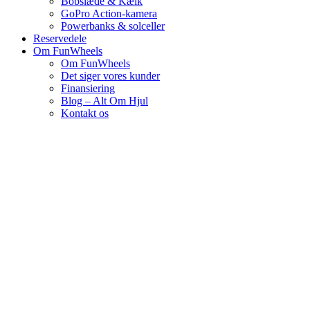
Bobslæde & Kælk
GoPro Action-kamera
Powerbanks & solceller
Reservedele
Om FunWheels
Om FunWheels
Det siger vores kunder
Finansiering
Blog – Alt Om Hjul
Kontakt os