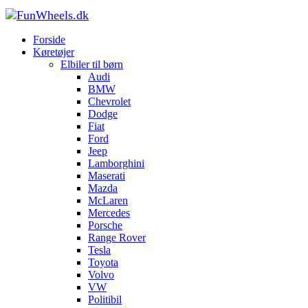
Forside
Køretøjer til børn
Tilbehør og reservedele til køretøjer
Forside
Køretøjer
Elbiler til børn
Audi
BMW
Chevrolet
Dodge
Fiat
Ford
Jeep
Lamborghini
Maserati
Mazda
McLaren
Mercedes
Porsche
Range Rover
Tesla
Toyota
Volvo
VW
Politibil