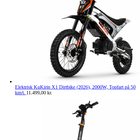
Elektrisk KuKirin X1 Dirtbike (2026), 2000W, Topfart på 50
km/t.
11.499,00
kr.