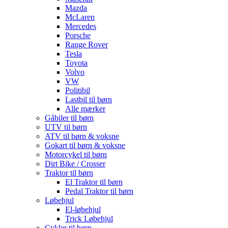
Mazda
McLaren
Mercedes
Porsche
Range Rover
Tesla
Toyota
Volvo
VW
Politibil
Lastbil til børn
Alle mærker
Gåbiler til børn
UTV til børn
ATV til børn & voksne
Gokart til børn & voksne
Motorcykel til børn
Dirt Bike / Crosser
Traktor til børn
El Traktor til børn
Pedal Traktor til børn
Løbehjul
El-løbehjul
Trick Løbehjul
Cykler til børn