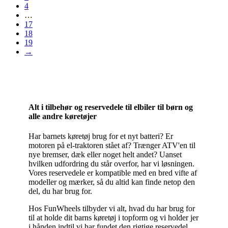
4
…
17
18
19
→
Alt i tilbehør og reservedele til elbiler til børn og
alle andre køretøjer
Har barnets køretøj brug for et nyt batteri? Er
motoren på el-traktoren stået af? Trænger ATV'en til
nye bremser, dæk eller noget helt andet? Uanset
hvilken udfordring du står overfor, har vi løsningen.
Vores reservedele er kompatible med en bred vifte af
modeller og mærker, så du altid kan finde netop den
del, du har brug for.
Hos FunWheels tilbyder vi alt, hvad du har brug for
til at holde dit barns køretøj i topform og vi holder jer
i hånden indtil vi har fundet den rigtige reservedel.