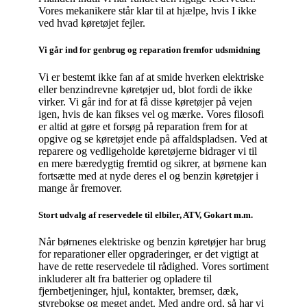
Vores mekanikere står klar til at hjælpe, hvis I ikke
ved hvad køretøjet fejler.
Vi går ind for genbrug og reparation fremfor udsmidning
Vi er bestemt ikke fan af at smide hverken elektriske
eller benzindrevne køretøjer ud, blot fordi de ikke
virker. Vi går ind for at få disse køretøjer på vejen
igen, hvis de kan fikses vel og mærke. Vores filosofi
er altid at gøre et forsøg på reparation frem for at
opgive og se køretøjet ende på affaldspladsen. Ved at
reparere og vedligeholde køretøjerne bidrager vi til
en mere bæredygtig fremtid og sikrer, at børnene kan
fortsætte med at nyde deres el og benzin køretøjer i
mange år fremover.
Stort udvalg af reservedele til elbiler, ATV, Gokart m.m.
Når børnenes elektriske og benzin køretøjer har brug
for reparationer eller opgraderinger, er det vigtigt at
have de rette reservedele til rådighed. Vores sortiment
inkluderer alt fra batterier og opladere til
fjernbetjeninger, hjul, kontakter, bremser, dæk,
styrebokse og meget andet. Med andre ord, så har vi