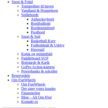
Sport & Fritid
Trampoliner til haven
Vandland & Hoppeborg
Spilleborde
Airhockeybord
Bordfodbold
Bordtennisbord
Poolbord
Sport & Spil
Basketball Kurv
Fodboldmål & Udstyr
Havespil
Kajak og gummibåd
Paddleboard SUP
Bobslæde & Kælk
GoPro Action-kamera
Powerbanks & solceller
Reservedele
Om FunWheels
Om FunWheels
Det siger vores kunder
Finansiering
Blog – Alt Om Hjul
Kontakt os