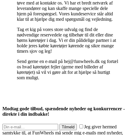
tøve med at kontakte os. Vi har et bredt netværk af
leverandører og kan skaffe mange specielle dele
hjem på forespørgsel. Vores kundeservice står altid
klar til at hjælpe dig med spørgsmål og vejledning.
Tag et kig på vores store udvalg og find de
nødvendige reservedele og tilbehør til dit eller dine
børns køretøjer i dag. Vi er din pålidelige partner i at
holde jeres købte køretøjer kørende og sikre mange
timers sjov og leg!
Send gerne en e-mail på hej@funwheels.dk og fortæl
os hvad køretøjet fejler (gerne med billeder af
køretøjet) så vil vi gøre alt for at hjælpe så hurtigt
som muligt.
Modtag gode tilbud, spændende nyheder og konkurrencer -
direkte i din indbakke!
Jeg giver hermed
Tilmeld
samtykke til, at FunWheels må sende mig e-mails med nyheder,