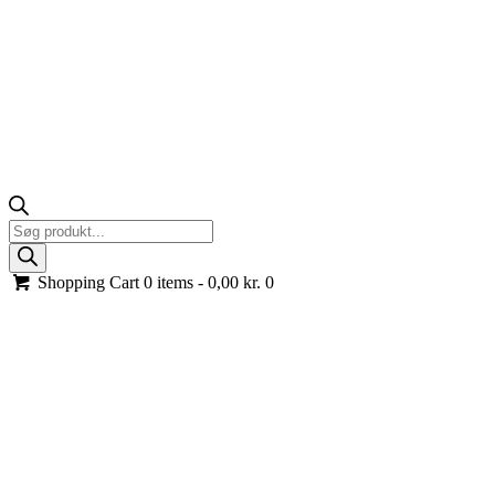
Products
search
Shopping Cart
0 items -
0,00
kr.
0
Tilbehør og reservedele til køretøjer
Søger du tilbehør og reservedele til elbiler, ATV, UTV, traktor,
motorcykel eller andre køretøjer? Hvad enten det er et nyt batteri,
hjul, sæder, fjernbetjening, styreboks, motor eller bare et overtræk,
så kan du her se vores udvalg. Vi har alt du behøver i tilbehør og
reservedele for at optimere og vedligeholde dit eller børnenes
køretøj. Har vi ikke det du leder efter, så kan vi skaffe det.