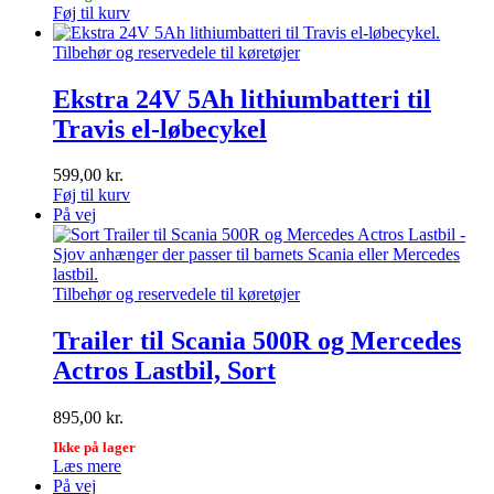
til
Dette
Føj til kurv
7.000,00 kr.
vare
har
Tilbehør og reservedele til køretøjer
flere
varianter.
Ekstra 24V 5Ah lithiumbatteri til
Mulighederne
Travis el-løbecykel
kan
vælges
på
599,00
kr.
varesiden
Føj til kurv
På vej
Tilbehør og reservedele til køretøjer
Trailer til Scania 500R og Mercedes
Actros Lastbil, Sort
895,00
kr.
Ikke på lager
Læs mere
På vej