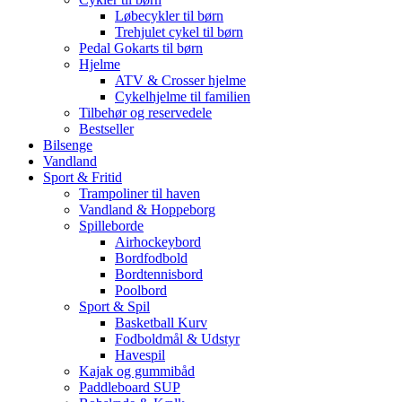
Løbecykler til børn
Trehjulet cykel til børn
Pedal Gokarts til børn
Hjelme
ATV & Crosser hjelme
Cykelhjelme til familien
Tilbehør og reservedele
Bestseller
Bilsenge
Vandland
Sport & Fritid
Trampoliner til haven
Vandland & Hoppeborg
Spilleborde
Airhockeybord
Bordfodbold
Bordtennisbord
Poolbord
Sport & Spil
Basketball Kurv
Fodboldmål & Udstyr
Havespil
Kajak og gummibåd
Paddleboard SUP