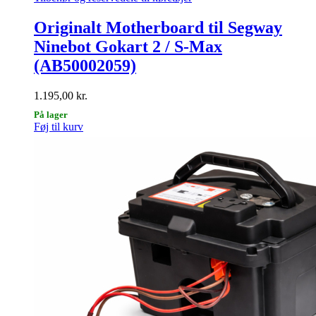
Originalt Motherboard til Segway
Ninebot Gokart 2 / S-Max
(AB50002059)
1.195,00
kr.
På lager
Føj til kurv