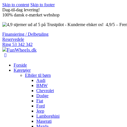
Skip to content
Skip to footer
Dag-til-dag levering!
100% dansk e-mærket webshop
4,9/5 – Fre
Finansiering / Delbetaling
Reservedele
Ring 53 342 342
Forside
Køretøjer
Elbiler til børn
Audi
BMW
Chevrolet
Dodge
Fiat
Ford
Jeep
Lamborghini
Maserati
Mazda