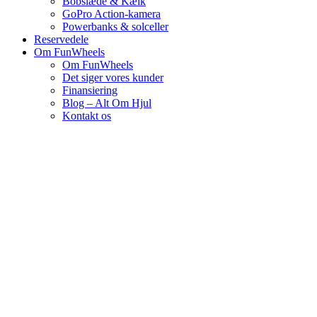
Bobslæde & Kælk
GoPro Action-kamera
Powerbanks & solceller
Reservedele
Om FunWheels
Om FunWheels
Det siger vores kunder
Finansiering
Blog – Alt Om Hjul
Kontakt os