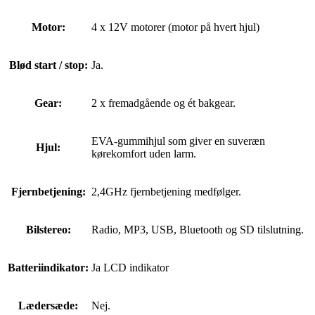
Motor:
4 x 12V motorer (motor på hvert hjul)
Blød start / stop:
Ja.
Gear:
2 x fremadgående og ét bakgear.
EVA-gummihjul som giver en suveræn
Hjul:
kørekomfort uden larm.
Fjernbetjening:
2,4GHz fjernbetjening medfølger.
Bilstereo:
Radio, MP3, USB, Bluetooth og SD tilslutning.
Batteriindikator:
Ja LCD indikator
Lædersæde:
Nej.