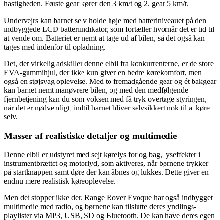
hastigheden. Første gear kører den 3 km/t og 2. gear 5 km/t.
Undervejrs kan barnet selv holde høje med batteriniveauet på den
indbyggede LCD batteriindikator, som fortæller hvornår det er tid til
at vende om. Batteriet er nemt at tage ud af bilen, så det også kan
tages med indenfor til opladning.
Det, der virkelig adskiller denne elbil fra konkurrenterne, er de store
EVA-gummihjul, der ikke kun giver en bedre kørekomfort, men
også en støjsvag oplevelse. Med to fremadgående gear og ét bakgear
kan barnet nemt manøvrere bilen, og med den medfølgende
fjernbetjening kan du som voksen med få tryk overtage styringen,
når det er nødvendigt, indtil barnet bliver selvsikkert nok til at køre
selv.
Masser af realistiske detaljer og multimedie
Denne elbil er udstyret med sejt kørelys for og bag, lyseffekter i
instrumentbrættet og motorlyd, som aktiveres, når børnene trykker
på startknappen samt døre der kan åbnes og lukkes. Dette giver en
endnu mere realistisk køreoplevelse.
Men det stopper ikke der. Range Rover Evoque har også indbygget
multimedie med radio, og børnene kan tilslutte deres yndlings-
playlister via MP3, USB, SD og Bluetooth. De kan have deres egen