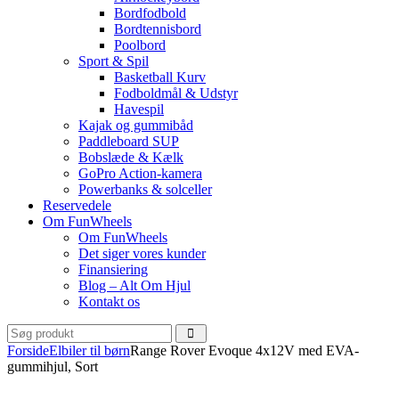
Bordfodbold
Bordtennisbord
Poolbord
Sport & Spil
Basketball Kurv
Fodboldmål & Udstyr
Havespil
Kajak og gummibåd
Paddleboard SUP
Bobslæde & Kælk
GoPro Action-kamera
Powerbanks & solceller
Reservedele
Om FunWheels
Om FunWheels
Det siger vores kunder
Finansiering
Blog – Alt Om Hjul
Kontakt os
Forside
Elbiler til børn
Range Rover Evoque 4x12V med EVA-
gummihjul, Sort