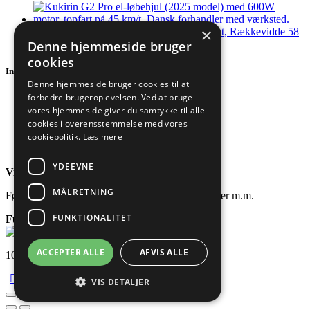
×
KuKirin G2 Pro el-løbehjul (2025), 45 km/t, Rækkevidde 58
Denne hjemmeside bruger
km, 600W
5.199,00
kr.
cookies
Information
Denne hjemmeside bruger cookies til at
forbedre brugeroplevelsen. Ved at bruge
Handelsbetingelser
vores hjemmeside giver du samtykke til alle
Persondatapolitik
Fortrydelsesret
cookies i overensstemmelse med vores
Reklamationer
cookiepolitik.
Læs mere
Cookiepolitik
YDEEVNE
Vi er også sociale!
MÅLRETNING
Følg os og få nyeste nyheder, deltag i konkurrencer m.m.
FUNKTIONALITET
FunWheels.dk
| CVR: 45836541
ACCEPTER ALLE
AFVIS ALLE
100% dansk e-mærket webshop
VIS DETALJER