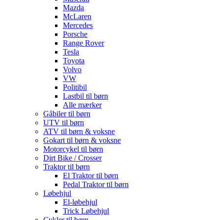
Mazda
McLaren
Mercedes
Porsche
Range Rover
Tesla
Toyota
Volvo
VW
Politibil
Lastbil til børn
Alle mærker
Gåbiler til børn
UTV til børn
ATV til børn & voksne
Gokart til børn & voksne
Motorcykel til børn
Dirt Bike / Crosser
Traktor til børn
El Traktor til børn
Pedal Traktor til børn
Løbehjul
El-løbehjul
Trick Løbehjul
Cykler til børn