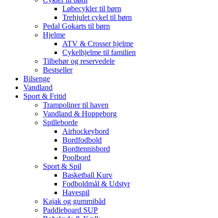
Løbecykler til børn
Trehjulet cykel til børn
Pedal Gokarts til børn
Hjelme
ATV & Crosser hjelme
Cykelhjelme til familien
Tilbehør og reservedele
Bestseller
Bilsenge
Vandland
Sport & Fritid
Trampoliner til haven
Vandland & Hoppeborg
Spilleborde
Airhockeybord
Bordfodbold
Bordtennisbord
Poolbord
Sport & Spil
Basketball Kurv
Fodboldmål & Udstyr
Havespil
Kajak og gummibåd
Paddleboard SUP