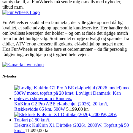
samtykke til, at FunWheels må sende mig e-mails med nyheder,
tilbud m.m.
FunWheels er skabt af en familiefar, der ville gøre op med dårlig
kvalitet, et sølle udvalg og upersonlig kundeservice. Her handler det
om kvalitets køretøjer, der holder – og om at finde det rigtige match
frem for det hurtige salg. Sortimentet er nøje udvalgt og spænder fra
elbiler, ATV’er og crossere til gokarts, el-løbehjul og meget mere.
Hos FunWheels er du ikke bare et ordrenummer – du får personlig
rådgivning, ærlig hjælp og tryghed hele vejen.
Nyheder
KuKirin G2 Pro ABE el-løbehjul (2026), 20 km/t,
Rækkevidde 65 km, 500W
5.199,00
kr.
Elektrisk KuKirin X1 Dirtbike (2026), 2000W, Topfart på 50
km/t.
11.499,00
kr.