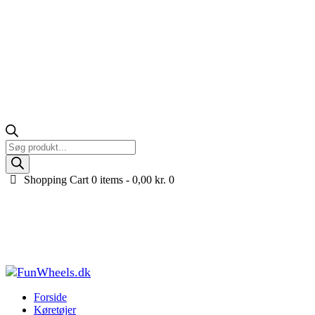
Products
search
Shopping Cart
0 items -
0,00
kr.
0
Range Rover Evoque 4x12V med EVA-gummihjul,
Sort
Forside
Køretøjer til børn
Elbiler til børn
Range Rover Evoque 4x12V
med EVA-gummihjul, Sort
Forside
Køretøjer