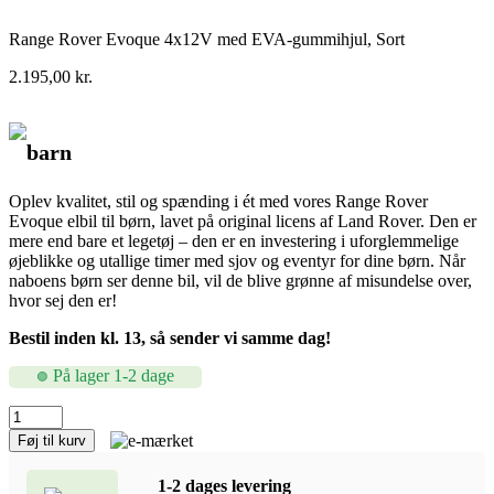
Range Rover Evoque 4x12V med EVA-gummihjul, Sort
2.195,00
kr.
barn
Oplev kvalitet, stil og spænding i ét med vores Range Rover
Evoque elbil til børn, lavet på original licens af Land Rover. Den er
mere end bare et legetøj – den er en investering i uforglemmelige
øjeblikke og utallige timer med sjov og eventyr for dine børn. Når
naboens børn ser denne bil, vil de blive grønne af misundelse over,
hvor sej den er!
Bestil inden kl. 13, så sender vi samme dag!
På lager 1-2 dage
Range
Rover
Føj til kurv
Evoque
4x12V
1-2 dages levering
med