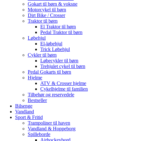
Gokart til børn & voksne
Motorcykel til børn
Dirt Bike / Crosser
Traktor til børn
El Traktor til børn
Pedal Traktor til børn
Løbehjul
El-løbehjul
Trick Løbehjul
Cykler til børn
Løbecykler til børn
Trehjulet cykel til børn
Pedal Gokarts til børn
Hjelme
ATV & Crosser hjelme
Cykelhjelme til familien
Tilbehør og reservedele
Bestseller
Bilsenge
Vandland
Sport & Fritid
Trampoliner til haven
Vandland & Hoppeborg
Spilleborde
Airhockeybord