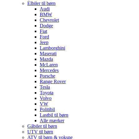
Elbiler til børn
Audi
BMW
Chevrolet
Dodge
Fiat
Ford
Jeep
Lamborghini
Maserati
Mazda
McLaren
Mercedes
Porsche
Range Rover
Tesla
Toyota
Volvo
VW
Politibil
Lastbil til børn
Alle mærker
Gåbiler til børn
UTV til børn
ATV til børn & voksne