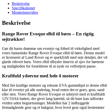
Beskrivelse
Specifikationer
Monteringsvideo
Beskrivelse
Range Rover Evoque elbil til børn – En rigtig
sejtrækker!
Gør dit barns drømme om eventyr og frihed til virkelighed med
vores fantastiske Range Rover Evoque elbil til børn. Denne model
er licenseret af Land Rover og er spækfyldt med seje detaljer, der vil
glæde ethvert barn. Vores elbil tilbyder timevis af sjov for børnene
og muligheden for forældrene til at nyde en velfortjent pause.
Kraftfuld ydeevne med hele 4 motorer
Med fire kraftige motorer og robuste EVA-gummihjul er denne elbil
klar til eventyr på alle underlag, hvad enten det er græs, grus, sand
eller sten. Vores Range Rover Evoque er udstyret med et kraftfuldt
12V/10Ah batteri, der giver lang køretid, så dit barn kan udforske
verden uden begrænsninger. Modellen har 2 indbyggede
fremadgående gear og et bakgear, hvor hvert gear også bestemmer