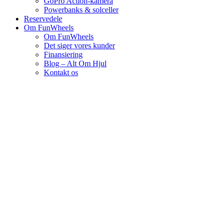
GoPro Action-kamera
Powerbanks & solceller
Reservedele
Om FunWheels
Om FunWheels
Det siger vores kunder
Finansiering
Blog – Alt Om Hjul
Kontakt os