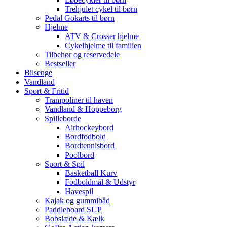
Trehjulet cykel til børn
Pedal Gokarts til børn
Hjelme
ATV & Crosser hjelme
Cykelhjelme til familien
Tilbehør og reservedele
Bestseller
Bilsenge
Vandland
Sport & Fritid
Trampoliner til haven
Vandland & Hoppeborg
Spilleborde
Airhockeybord
Bordfodbold
Bordtennisbord
Poolbord
Sport & Spil
Basketball Kurv
Fodboldmål & Udstyr
Havespil
Kajak og gummibåd
Paddleboard SUP
Bobslæde & Kælk