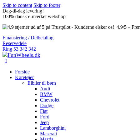
Skip to content
Skip to footer
Dag-til-dag levering!
100% dansk e-mærket webshop
4,9/5 – Fre
Finansiering / Delbetaling
Reservedele
Ring 53 342 342
Forside
Køretøjer
Elbiler til børn
Audi
BMW
Chevrolet
Dodge
Fiat
Ford
Jeep
Lamborghini
Maserati
Mazda