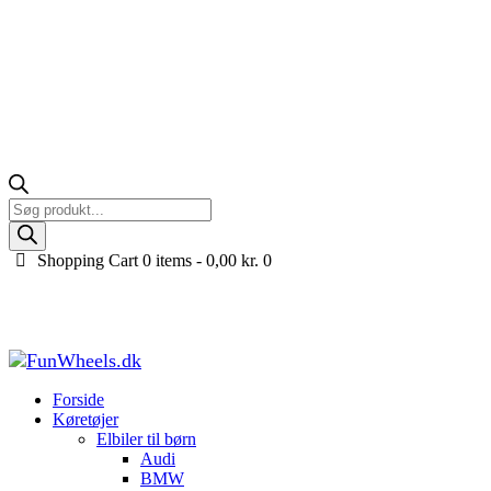
Products
search
Shopping Cart
0 items -
0,00
kr.
0
Opgraderet Can-Am Maverick X3 PRO UTV til 2 bør
Forside
Køretøjer til børn
UTV til børn
Opgraderet Can-Am Maverick 
Forside
Køretøjer
Elbiler til børn
Audi
BMW