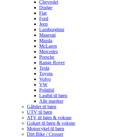
Chevrolet
Dodge
Fiat
Ford
Jeep
Lamborghini
Maserati
Mazda
McLaren
Mercedes
Porsche
Range Rover
Tesla
Toyota
Volvo
VW
Politibil
Lastbil til børn
Alle mærker
Gåbiler til børn
UTV til børn
ATV til børn & voksne
Gokart til børn & voksne
Motorcykel til børn
Dirt Bike / Crosser