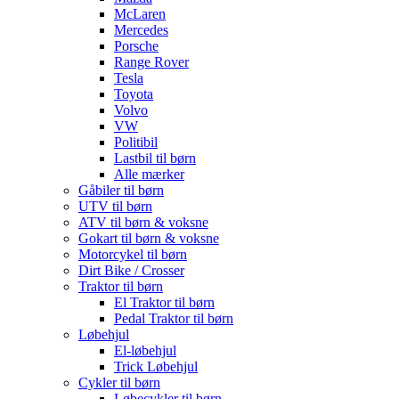
McLaren
Mercedes
Porsche
Range Rover
Tesla
Toyota
Volvo
VW
Politibil
Lastbil til børn
Alle mærker
Gåbiler til børn
UTV til børn
ATV til børn & voksne
Gokart til børn & voksne
Motorcykel til børn
Dirt Bike / Crosser
Traktor til børn
El Traktor til børn
Pedal Traktor til børn
Løbehjul
El-løbehjul
Trick Løbehjul
Cykler til børn
Løbecykler til børn