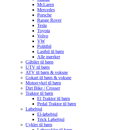
McLaren
Mercedes
Porsche
Range Rover
Tesla
Toyota
Volvo
VW
Politibil
Lastbil til børn
Alle mærker
Gåbiler til børn
UTV til børn
ATV til børn & voksne
Gokart til børn & voksne
Motorcykel til børn
Dirt Bike / Crosser
Traktor til børn
El Traktor til børn
Pedal Traktor til børn
Løbehjul
El-løbehjul
Trick Løbehjul
Cykler til børn
Løbecykler til børn