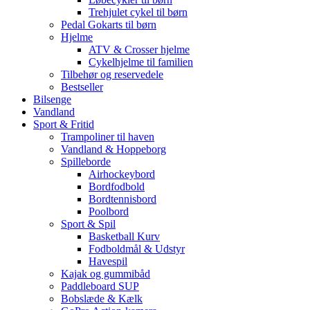
Trehjulet cykel til børn
Pedal Gokarts til børn
Hjelme
ATV & Crosser hjelme
Cykelhjelme til familien
Tilbehør og reservedele
Bestseller
Bilsenge
Vandland
Sport & Fritid
Trampoliner til haven
Vandland & Hoppeborg
Spilleborde
Airhockeybord
Bordfodbold
Bordtennisbord
Poolbord
Sport & Spil
Basketball Kurv
Fodboldmål & Udstyr
Havespil
Kajak og gummibåd
Paddleboard SUP
Bobslæde & Kælk