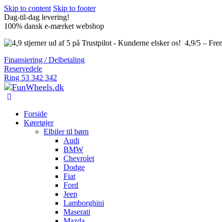
Skip to content
Skip to footer
Dag-til-dag levering!
100% dansk e-mærket webshop
4,9/5 – Fre
Finansiering / Delbetaling
Reservedele
Ring 53 342 342
Forside
Køretøjer
Elbiler til børn
Audi
BMW
Chevrolet
Dodge
Fiat
Ford
Jeep
Lamborghini
Maserati
Mazda