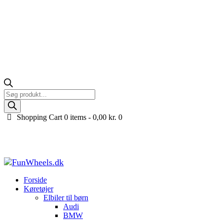
Products
search
Shopping Cart
0 items -
0,00
kr.
0
Madras 90x200x15 cm – Royal Ortho Relax
Forside
Køretøjer til børn
Bilseng til børn
Madras 90x200x15 cm – Roy
Forside
Køretøjer
Elbiler til børn
Audi
BMW