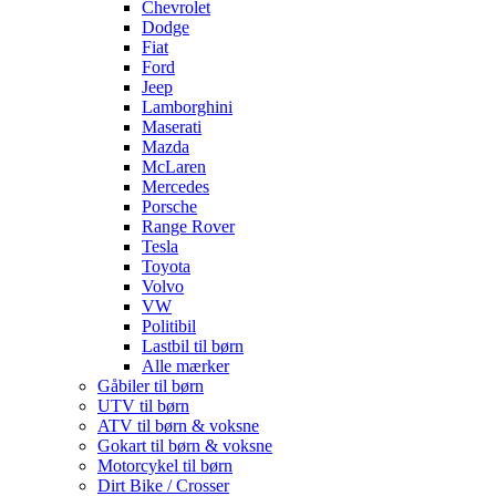
Chevrolet
Dodge
Fiat
Ford
Jeep
Lamborghini
Maserati
Mazda
McLaren
Mercedes
Porsche
Range Rover
Tesla
Toyota
Volvo
VW
Politibil
Lastbil til børn
Alle mærker
Gåbiler til børn
UTV til børn
ATV til børn & voksne
Gokart til børn & voksne
Motorcykel til børn
Dirt Bike / Crosser