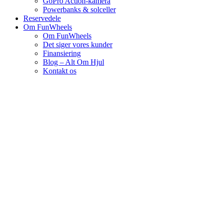
GoPro Action-kamera
Powerbanks & solceller
Reservedele
Om FunWheels
Om FunWheels
Det siger vores kunder
Finansiering
Blog – Alt Om Hjul
Kontakt os