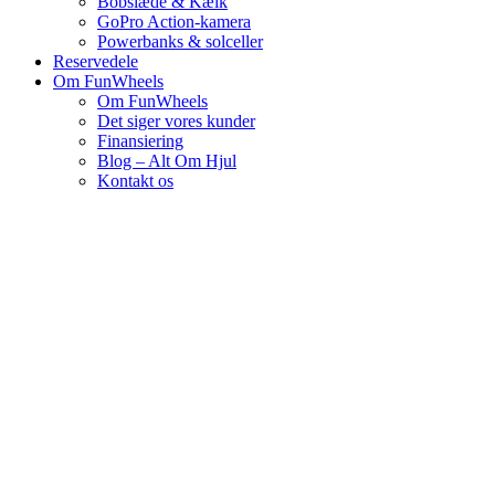
Bobslæde & Kælk
GoPro Action-kamera
Powerbanks & solceller
Reservedele
Om FunWheels
Om FunWheels
Det siger vores kunder
Finansiering
Blog – Alt Om Hjul
Kontakt os