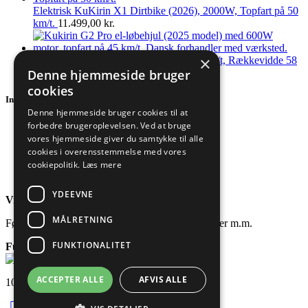
Elektrisk KuKirin X1 Dirtbike (2026), 2000W, Topfart på 50
km/t.
11.499,00
kr.
×
KuKirin G2 Pro el-løbehjul (2025), 45 km/t, Rækkevidde 58
Denne hjemmeside bruger
km, 600W
5.199,00
kr.
cookies
Information
Denne hjemmeside bruger cookies til at
forbedre brugeroplevelsen. Ved at bruge
Handelsbetingelser
vores hjemmeside giver du samtykke til alle
Persondatapolitik
Fortrydelsesret
cookies i overensstemmelse med vores
Reklamationer
cookiepolitik.
Læs mere
Cookiepolitik
YDEEVNE
Vi er også sociale!
MÅLRETNING
Følg os og få nyeste nyheder, deltag i konkurrencer m.m.
FUNKTIONALITET
FunWheels.dk
| CVR: 45836541
ACCEPTER ALLE
AFVIS ALLE
100% dansk e-mærket webshop