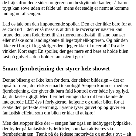
de høje afrundede sider fungerer som beskyttende kanter, så barnet
trygt kan sove uden at falde ud, mens det stadig er nemt at komme
ind og ud af sengen.
Lad os tale om den imponerende spoiler. Den er der ikke bare for at
se cool ud – den er så massiv, at din lille racerkører næsten kan
bruge den som foderbræt til sin morgenmadsskål, til sine bamser
eller måske som landingsbane til legetøjshelikopteren. Og når den
ikke er i brug til leg, skriger den “jeg er klar til racerløb” fra alle
vinkler. Kort sagt: En spoiler, der gør mere end bare at holde bilen
fast på gulvet – den holder fantasien i gear!
Smart fjernbetjening der styrer hele showet
Denne bilseng er ikke kun for dem, der elsker bildesign – det er
også for dem, der elsker smart teknologi! Sengen kommer med en
fjernbetjening, der giver dit barn fuld kontrol over både lys og lyd.
Ja, du læste rigtigt! Med fjernbetjeningen kan dit barn tænde de
integrerede LED-lys i forlygterne, fælgene og under bilen for at
skabe den perfekte stemning. Lysene lyser gulvet op og giver en
fantastisk effekt, som om bilen er klar til at køre!
Men det stopper ikke der – sengen har også en indbygget lydpakke,
der byder på fantastiske lydeffekter, som kan aktiveres via
fjernbetjeningen. Tænk på de fedeste motorlyde og andet sjovt – alt