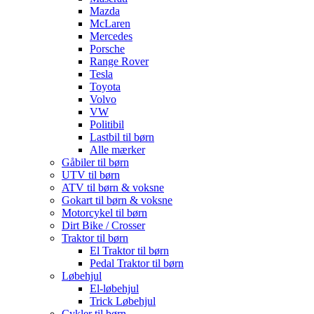
Mazda
McLaren
Mercedes
Porsche
Range Rover
Tesla
Toyota
Volvo
VW
Politibil
Lastbil til børn
Alle mærker
Gåbiler til børn
UTV til børn
ATV til børn & voksne
Gokart til børn & voksne
Motorcykel til børn
Dirt Bike / Crosser
Traktor til børn
El Traktor til børn
Pedal Traktor til børn
Løbehjul
El-løbehjul
Trick Løbehjul
Cykler til børn