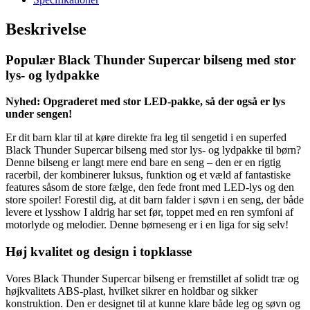
Beskrivelse
Populær Black Thunder Supercar bilseng med stor
lys- og lydpakke
Nyhed: Opgraderet med stor LED-pakke, så der også er lys
under sengen!
Er dit barn klar til at køre direkte fra leg til sengetid i en superfed
Black Thunder Supercar bilseng med stor lys- og lydpakke til børn?
Denne bilseng er langt mere end bare en seng – den er en rigtig
racerbil, der kombinerer luksus, funktion og et væld af fantastiske
features såsom de store fælge, den fede front med LED-lys og den
store spoiler! Forestil dig, at dit barn falder i søvn i en seng, der både
levere et lysshow I aldrig har set før, toppet med en ren symfoni af
motorlyde og melodier. Denne børneseng er i en liga for sig selv!
Høj kvalitet og design i topklasse
Vores Black Thunder Supercar bilseng er fremstillet af solidt træ og
højkvalitets ABS-plast, hvilket sikrer en holdbar og sikker
konstruktion. Den er designet til at kunne klare både leg og søvn og