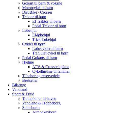
Gokart til børn & voksne
Motorcykel til børn
Dirt Bike / Crosser
Traktor til børn
El Traktor til børn
Pedal Traktor til børn
Løbehjul
El-løbehjul
Trick Løbehjul
Cykler til børn
Løbecykler til børn
Trehjulet cykel til børn
Pedal Gokarts til børn
Hjelme
ATV & Crosser hjelme
Cykelhjelme til familien
Tilbehør og reservedele
Bestseller
Bilsenge
Vandland
Sport & Fritid
Trampoliner til haven
Vandland & Hoppeborg
Spilleborde
Airhockeybord