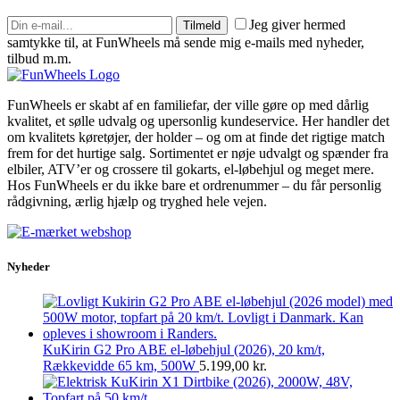
Jeg giver hermed
Tilmeld
samtykke til, at FunWheels må sende mig e-mails med nyheder,
tilbud m.m.
FunWheels er skabt af en familiefar, der ville gøre op med dårlig
kvalitet, et sølle udvalg og upersonlig kundeservice. Her handler det
om kvalitets køretøjer, der holder – og om at finde det rigtige match
frem for det hurtige salg. Sortimentet er nøje udvalgt og spænder fra
elbiler, ATV’er og crossere til gokarts, el-løbehjul og meget mere.
Hos FunWheels er du ikke bare et ordrenummer – du får personlig
rådgivning, ærlig hjælp og tryghed hele vejen.
Nyheder
KuKirin G2 Pro ABE el-løbehjul (2026), 20 km/t,
Rækkevidde 65 km, 500W
5.199,00
kr.