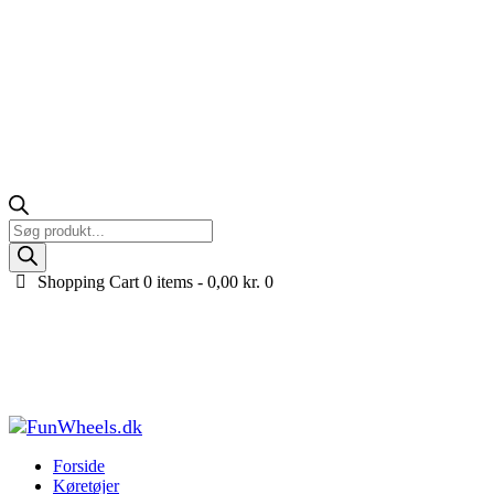
Products
search
Shopping Cart
0 items -
0,00
kr.
0
Black Thunder Supercar bilseng med lys og
lydpakke – 90×190
Forside
Køretøjer til børn
Bilseng til børn
Black Thunder Supercar
bilseng med lys og...
Forside
Køretøjer