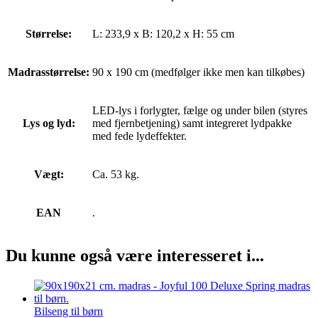
Størrelse:
L: 233,9 x B: 120,2 x H: 55 cm
Madrasstørrelse:
90 x 190 cm (medfølger ikke men kan tilkøbes)
LED-lys i forlygter, fælge og under bilen (styres
Lys og lyd:
med fjernbetjening) samt integreret lydpakke
med fede lydeffekter.
Vægt:
Ca. 53 kg.
EAN
.
Du kunne også være interesseret i...
Bilseng til børn