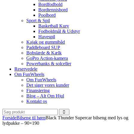
Bordfodbold
Bordtennisbord
Poolbord
Sport & Spil
Basketball Kurv
Fodboldmål & Udstyr
Havespil
Kajak og gummibåd
Paddleboard SUP
Bobslæde & Kælk
GoPro Action-kamera
Powerbanks & solceller
Reservedele
Om FunWheels
Om FunWheels
Det siger vores kunder
Finansiering
Blog – Alt Om Hjul
Kontakt os
Forside
Bilseng til børn
Black Thunder Supercar bilseng med lys og
lydpakke – 90×190