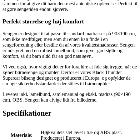
sammen for at give dit barn den mest autentiske oplevelse. Perfekt til
at gøre sengetiden endnu sjovere.
Perfekt størrelse og høj komfort
Sengen er designet til at passe til standard madrasser på 90×190 cm,
som ikke medfølger, men som du enten kan finde i en
sengeforretning eller bestille én af vores kvalitetsmadrasser. Sengen
er udstyret med en robust lamelbund, som giver god støtte og
komfort, så dit barn altid får en god nats søvn.
Vi ved også, hvor vigtigt det er for forældre at føle sig trygge, når de
køber børnesenge og møbler. Derfor er vores Black Thunder
Supercar bilseng designet og produceret i Europa, og opfylder de
strenge sikkerhedsstandarder der stilles til børnemøbler.
Leveres inkl. lamelbund, samlemanual og ekskl. madras (90×190
cm). OBS. Sengen kan afvige lidt fra billederne.
Specifikationer
Højkvalitets stel lavet i træ og ABS-plast.
Materiale:
Produceret i Europa.