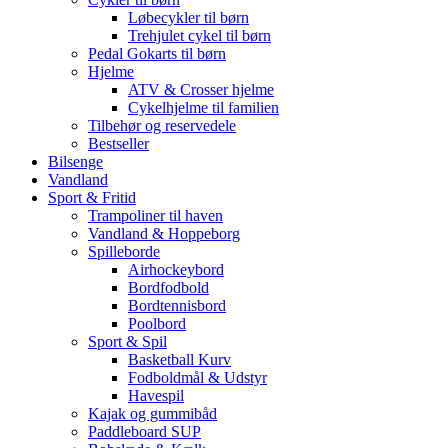
Løbecykler til børn
Trehjulet cykel til børn
Pedal Gokarts til børn
Hjelme
ATV & Crosser hjelme
Cykelhjelme til familien
Tilbehør og reservedele
Bestseller
Bilsenge
Vandland
Sport & Fritid
Trampoliner til haven
Vandland & Hoppeborg
Spilleborde
Airhockeybord
Bordfodbold
Bordtennisbord
Poolbord
Sport & Spil
Basketball Kurv
Fodboldmål & Udstyr
Havespil
Kajak og gummibåd
Paddleboard SUP