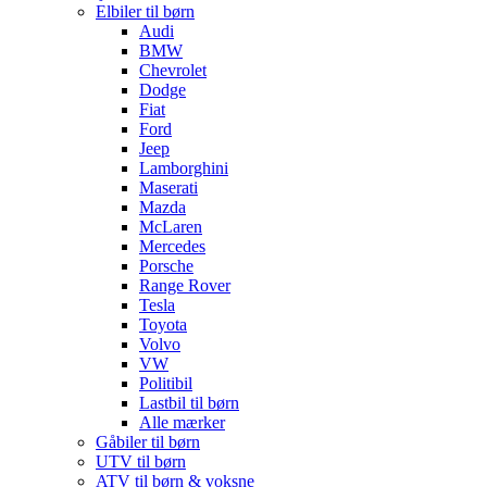
Elbiler til børn
Audi
BMW
Chevrolet
Dodge
Fiat
Ford
Jeep
Lamborghini
Maserati
Mazda
McLaren
Mercedes
Porsche
Range Rover
Tesla
Toyota
Volvo
VW
Politibil
Lastbil til børn
Alle mærker
Gåbiler til børn
UTV til børn
ATV til børn & voksne