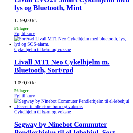
lys og Bluetooth, Mint
1.199,00
kr.
På lager
Dette
Føj til kurv
vare
har
flere
Cykelhjelm til børn og voksne
varianter.
Mulighederne
Livall MT1 Neo Cykelhjelm m.
kan
Bluetooth, Sort/rød
vælges
på
varesiden
1.099,00
kr.
På lager
Dette
Føj til kurv
vare
har
flere
Cykelhjelm til børn og voksne
varianter.
Mulighederne
Segway by Ninebot Commuter
kan
Pendlerhjelm til el-løbehjul, Sort
vælges