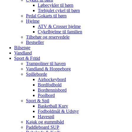
Løbecykler til børn
Trehjulet cykel til børn
Pedal Gokarts til børn
Hjelme
ATV & Crosser hjelme
Cykelhjelme til familien
Tilbehør og reservedele
Bestseller
Bilsenge
Vandland
Sport & Fritid
Trampoliner til haven
Vandland & Hoppeborg
Spilleborde
Airhockeybord
Bordfodbold
Bordtennisbord
Poolbord
Sport & Spil
Basketball Kurv
Fodboldmål & Udstyr
Havespil
Kajak og gummibåd
Paddleboard SUP