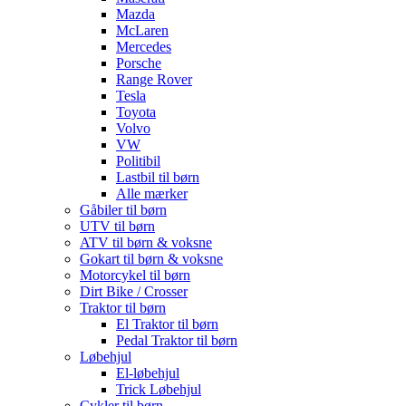
Mazda
McLaren
Mercedes
Porsche
Range Rover
Tesla
Toyota
Volvo
VW
Politibil
Lastbil til børn
Alle mærker
Gåbiler til børn
UTV til børn
ATV til børn & voksne
Gokart til børn & voksne
Motorcykel til børn
Dirt Bike / Crosser
Traktor til børn
El Traktor til børn
Pedal Traktor til børn
Løbehjul
El-løbehjul
Trick Løbehjul
Cykler til børn