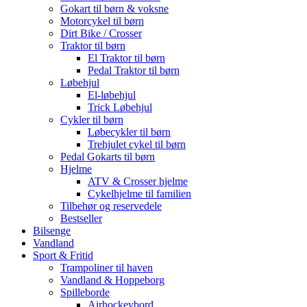
Gokart til børn & voksne
Motorcykel til børn
Dirt Bike / Crosser
Traktor til børn
El Traktor til børn
Pedal Traktor til børn
Løbehjul
El-løbehjul
Trick Løbehjul
Cykler til børn
Løbecykler til børn
Trehjulet cykel til børn
Pedal Gokarts til børn
Hjelme
ATV & Crosser hjelme
Cykelhjelme til familien
Tilbehør og reservedele
Bestseller
Bilsenge
Vandland
Sport & Fritid
Trampoliner til haven
Vandland & Hoppeborg
Spilleborde
Airhockeybord