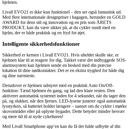
hjelmen.
Livall EVO21 er ikke kun funktionel – den ser også fantastisk ud.
Med flere internationale designpriser i bagagen, herunder en GOLD
AWARD for dens stil og innovation og en pris som ÅRETS
PRODUKT, kan du være sikker på, at du cykler rundt med en
hjelm, der er både praktisk og en fryd for øjet.
Intelligente sikkerhedsfunktioner
Sikkerhed er kernen i Livall EVO21. Hvis uheldet skulle ske, er
hjelmen klar til at reagere for dig. Takket være det indbyggede SOS-
alarmssystem kan hjelmen sende en besked med din præcise
lokation til dine nødkontakter. Det er en ekstra tryghed for både dig
og dine nærmeste.
Derudover er hjelmen udstyret med en praktisk Auto On/Off-
funktion: Tænd hjelmen én gang, og lad den klare resten. Den
aktiverer automatisk systemet inden for 4 sekunder, når du tager den
på, og slukker, når den fjernes. LED-lysene justerer også automatisk
lysstyrken, så batteriet holder længere – uanset om du cykler i mørke
skovområder eller på oplyste bygader. Dette betyder mindre besvær
og mere tid til at nyde cykelturen!
Med Livall Smartphone app’en kan du få det fulde udbytte af din