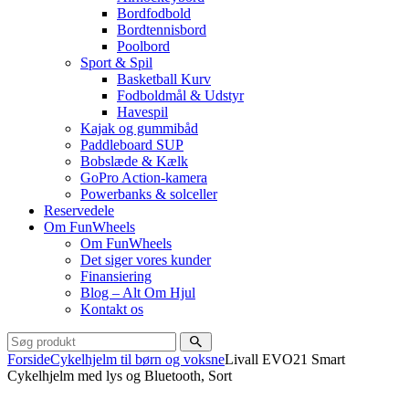
Bordfodbold
Bordtennisbord
Poolbord
Sport & Spil
Basketball Kurv
Fodboldmål & Udstyr
Havespil
Kajak og gummibåd
Paddleboard SUP
Bobslæde & Kælk
GoPro Action-kamera
Powerbanks & solceller
Reservedele
Om FunWheels
Om FunWheels
Det siger vores kunder
Finansiering
Blog – Alt Om Hjul
Kontakt os
Forside
Cykelhjelm til børn og voksne
Livall EVO21 Smart
Cykelhjelm med lys og Bluetooth, Sort