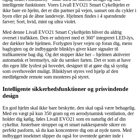
intelligente funktioner. Vores Livall EVO21 Smart Cykelhjelm er
ikke bare en hjelm, det er din partner på vejen, uanset om du cykler i
byen eller på de åbne landeveje. Hjelmen findes i 4 spændende
farver; Sort, hvid, mint og ultra violet.
Med denne Livall EVO21 Smart Cykelhjelm bliver du aldrig
overset i trafikken. Den er udstyret med et 360° integreret LED-lys,
der dækker hele hjelmen. Forlygten lyser vejen op foran dig, mens
baglygten og de indbyggede blinklys giver klare signaler til
trafikanterne bag dig. Og det stopper ikke her – hjelmen aktiverer
automatisk et bremselys, når du sænker farten. Det er som at have
din egen lille lysfest på hovedet, designet til at gøre dig så synlig
som overhovedet muligt. Blinklyset styres ved hjælp af den
medfølgende remote som monteres på styret.
Intelligente sikkerhedsfunktioner og prisvindende
design
En god hjelm skal ikke bare beskytte, den skal også være behagelig.
Med en vægt på kun 350 gram og en aerodynamisk ventilation, der
holder dig kølig, føles Livall EVO21 som en naturlig del af din
cykeltur. Justerbare stropper og et smart nakkespænde sikrer en
perfekt pasform, så du kan koncentrere dig om at nyde turen. Med
indbygget insektnet slipper du også for uventede gæster inde i