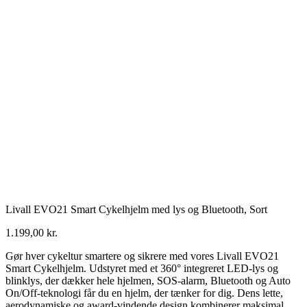
Livall EVO21 Smart Cykelhjelm med lys og Bluetooth, Sort
1.199,00
kr.
Gør hver cykeltur smartere og sikrere med vores Livall EVO21
Smart Cykelhjelm. Udstyret med et 360° integreret LED-lys og
blinklys, der dækker hele hjelmen, SOS-alarm, Bluetooth og Auto
On/Off-teknologi får du en hjelm, der tænker for dig. Dens lette,
aerodynamiske og award-vindende design kombinerer maksimal