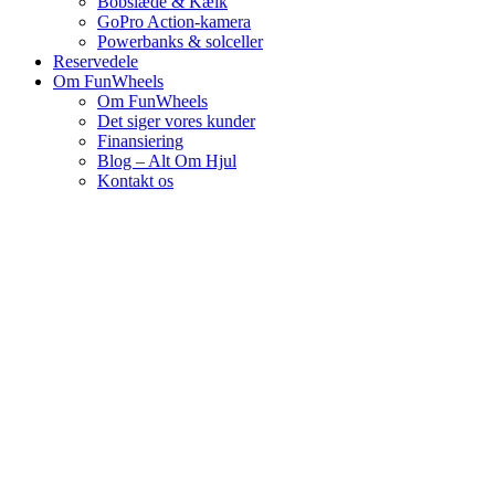
Bobslæde & Kælk
GoPro Action-kamera
Powerbanks & solceller
Reservedele
Om FunWheels
Om FunWheels
Det siger vores kunder
Finansiering
Blog – Alt Om Hjul
Kontakt os