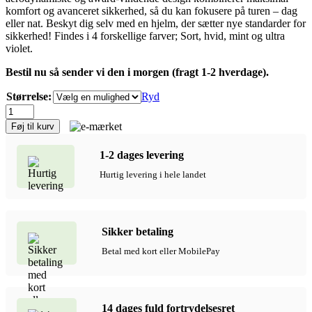
komfort og avanceret sikkerhed, så du kan fokusere på turen – dag
eller nat. Beskyt dig selv med en hjelm, der sætter nye standarder for
sikkerhed! Findes i 4 forskellige farver; Sort, hvid, mint og ultra
violet.
Bestil nu så sender vi den i morgen (fragt 1-2 hverdage).
Størrelse:
Ryd
Livall
EVO21
Føj til kurv
Smart
Cykelhjelm
1-2 dages levering
med
lys
Hurtig levering i hele landet
og
Bluetooth,
Sort
antal
Sikker betaling
Betal med kort eller MobilePay
14 dages fuld fortrydelsesret