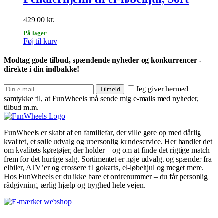
på
varesiden
429,00
kr.
På lager
Føj til kurv
Modtag gode tilbud, spændende nyheder og konkurrencer -
direkte i din indbakke!
Jeg giver hermed
Tilmeld
samtykke til, at FunWheels må sende mig e-mails med nyheder,
tilbud m.m.
FunWheels er skabt af en familiefar, der ville gøre op med dårlig
kvalitet, et sølle udvalg og upersonlig kundeservice. Her handler det
om kvalitets køretøjer, der holder – og om at finde det rigtige match
frem for det hurtige salg. Sortimentet er nøje udvalgt og spænder fra
elbiler, ATV’er og crossere til gokarts, el-løbehjul og meget mere.
Hos FunWheels er du ikke bare et ordrenummer – du får personlig
rådgivning, ærlig hjælp og tryghed hele vejen.