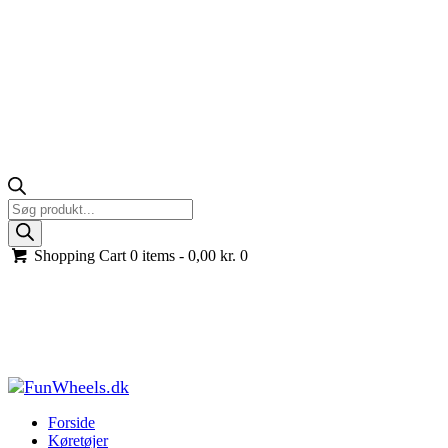
Products
search
Shopping Cart
0 items -
0,00
kr.
0
Livall EVO21 Smart Cykelhjelm med lys og
Bluetooth, Sort
Forside
Køretøjer til børn
Cykelhjelm til børn og voksne
Livall
EVO21 Smart Cykelhjelm med lys og...
Forside
Køretøjer