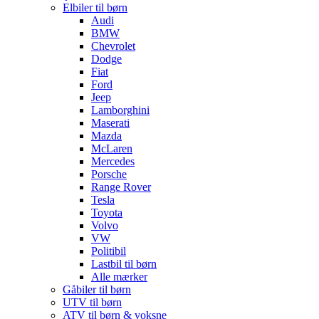
Elbiler til børn
Audi
BMW
Chevrolet
Dodge
Fiat
Ford
Jeep
Lamborghini
Maserati
Mazda
McLaren
Mercedes
Porsche
Range Rover
Tesla
Toyota
Volvo
VW
Politibil
Lastbil til børn
Alle mærker
Gåbiler til børn
UTV til børn
ATV til børn & voksne