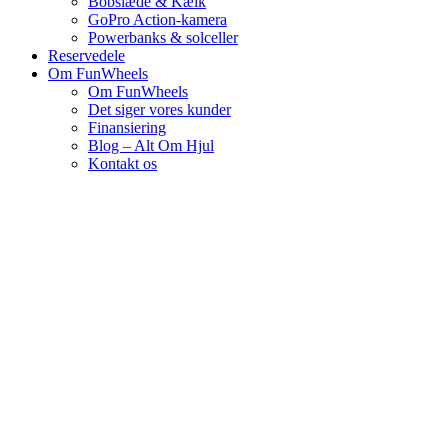
Bobslæde & Kælk
GoPro Action-kamera
Powerbanks & solceller
Reservedele
Om FunWheels
Om FunWheels
Det siger vores kunder
Finansiering
Blog – Alt Om Hjul
Kontakt os