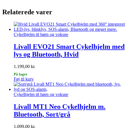
Relaterede varer
Cykelhjelm til børn og voksne
Livall EVO21 Smart Cykelhjelm med
lys og Bluetooth, Hvid
1.199,00
kr.
På lager
Dette
Føj til kurv
vare
har
flere
Cykelhjelm til børn og voksne
varianter.
Mulighederne
Livall MT1 Neo Cykelhjelm m.
kan
Bluetooth, Sort/grå
vælges
på
varesiden
1.099,00
kr.