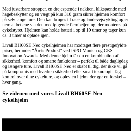
Med justerbare stropper, en drejespænde i nakken, klikspænde med
hagebeskytter og en vægt på kun 310 gram sikrer hjelmen komfort
på selv lange ture. Den kan bruges til race og landevejscykling og er
nem at betjene via den medfølgende fjernbetjening, der monteres på
cykelstyret. Hjelmen kan holde batteri i op til 10 timer og tager kun
ca. 3 timer at oplade igen.
Livall BH60SE Neo cykelhjelmen har modtaget flere prestigefyldte
priser, herunder “Årets Produkt” ved ISPO Munich og CES
Innovation Awards. Med denne hjelm får du en kombination af
sikkerhed, komfort og smarte funktioner – perfekt til både dagligdag
og længere ture. Livall BH60SE Neo er skabt til dig, der ikke vil gå
på kompromis med hverken sikkerhed eller smart teknologi. Tag
kontrol over dine cykelture, og oplev en hjelm, der gør en forskel –
hver gang.
Se videoen med vores Livall BH60SE Neo
cykelhjelm