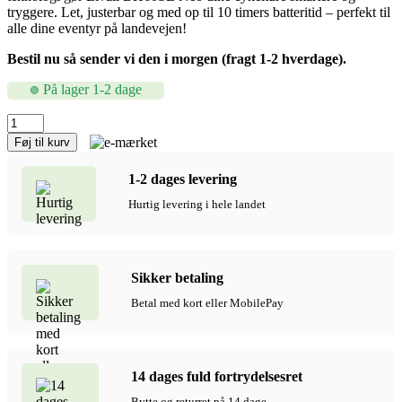
tryggere. Let, justerbar og med op til 10 timers batteritid – perfekt til
alle dine eventyr på landevejen!
Bestil nu så sender vi den i morgen (fragt 1-2 hverdage).
På lager 1-2 dage
Livall
BH60SE
Føj til kurv
Neo
Cykelhjelm
1-2 dages levering
m.
Bluetooth,
Hurtig levering i hele landet
Sort
-
55-
61
Sikker betaling
cm
antal
Betal med kort eller MobilePay
14 dages fuld fortrydelsesret
Bytte og returret på 14 dage