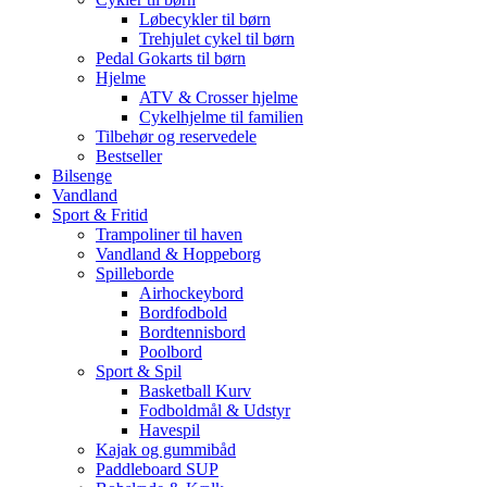
Løbecykler til børn
Trehjulet cykel til børn
Pedal Gokarts til børn
Hjelme
ATV & Crosser hjelme
Cykelhjelme til familien
Tilbehør og reservedele
Bestseller
Bilsenge
Vandland
Sport & Fritid
Trampoliner til haven
Vandland & Hoppeborg
Spilleborde
Airhockeybord
Bordfodbold
Bordtennisbord
Poolbord
Sport & Spil
Basketball Kurv
Fodboldmål & Udstyr
Havespil
Kajak og gummibåd
Paddleboard SUP