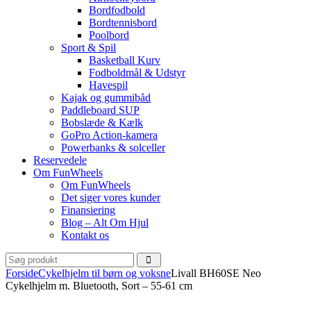
Bordfodbold
Bordtennisbord
Poolbord
Sport & Spil
Basketball Kurv
Fodboldmål & Udstyr
Havespil
Kajak og gummibåd
Paddleboard SUP
Bobslæde & Kælk
GoPro Action-kamera
Powerbanks & solceller
Reservedele
Om FunWheels
Om FunWheels
Det siger vores kunder
Finansiering
Blog – Alt Om Hjul
Kontakt os
Forside
Cykelhjelm til børn og voksne
Livall BH60SE Neo
Cykelhjelm m. Bluetooth, Sort – 55-61 cm