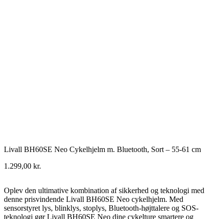
Livall BH60SE Neo Cykelhjelm m. Bluetooth, Sort – 55-61 cm
1.299,00
kr.
Oplev den ultimative kombination af sikkerhed og teknologi med
denne prisvindende Livall BH60SE Neo cykelhjelm. Med
sensorstyret lys, blinklys, stoplys, Bluetooth-højttalere og SOS-
teknologi gør Livall BH60SE Neo dine cykelture smartere og