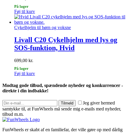
På lager
Dette
Føj til kurv
vare
har
flere
Cykelhjelm til børn og voksne
varianter.
Mulighederne
Livall C20 Cykelhjelm med lys og
kan
SOS-funktion, Hvid
vælges
på
varesiden
699,00
kr.
På lager
Dette
Føj til kurv
vare
har
Modtag gode tilbud, spændende nyheder og konkurrencer -
flere
direkte i din indbakke!
varianter.
Mulighederne
Jeg giver hermed
Tilmeld
kan
samtykke til, at FunWheels må sende mig e-mails med nyheder,
vælges
tilbud m.m.
på
varesiden
FunWheels er skabt af en familiefar, der ville gøre op med dårlig