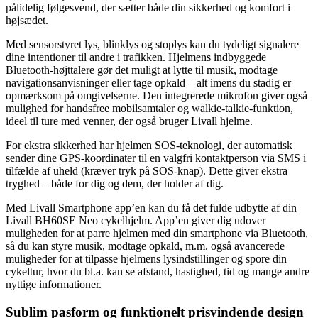
pålidelig følgesvend, der sætter både din sikkerhed og komfort i
højsædet.
Med sensorstyret lys, blinklys og stoplys kan du tydeligt signalere
dine intentioner til andre i trafikken. Hjelmens indbyggede
Bluetooth-højttalere gør det muligt at lytte til musik, modtage
navigationsanvisninger eller tage opkald – alt imens du stadig er
opmærksom på omgivelserne. Den integrerede mikrofon giver også
mulighed for handsfree mobilsamtaler og walkie-talkie-funktion,
ideel til ture med venner, der også bruger Livall hjelme.
For ekstra sikkerhed har hjelmen SOS-teknologi, der automatisk
sender dine GPS-koordinater til en valgfri kontaktperson via SMS i
tilfælde af uheld (kræver tryk på SOS-knap). Dette giver ekstra
tryghed – både for dig og dem, der holder af dig.
Med Livall Smartphone app’en kan du få det fulde udbytte af din
Livall BH60SE Neo cykelhjelm. App’en giver dig udover
muligheden for at parre hjelmen med din smartphone via Bluetooth,
så du kan styre musik, modtage opkald, m.m. også avancerede
muligheder for at tilpasse hjelmens lysindstillinger og spore din
cykeltur, hvor du bl.a. kan se afstand, hastighed, tid og mange andre
nyttige informationer.
Sublim pasform og funktionelt prisvindende design