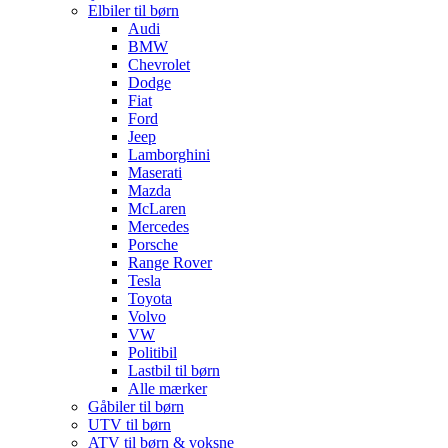
Elbiler til børn
Audi
BMW
Chevrolet
Dodge
Fiat
Ford
Jeep
Lamborghini
Maserati
Mazda
McLaren
Mercedes
Porsche
Range Rover
Tesla
Toyota
Volvo
VW
Politibil
Lastbil til børn
Alle mærker
Gåbiler til børn
UTV til børn
ATV til børn & voksne