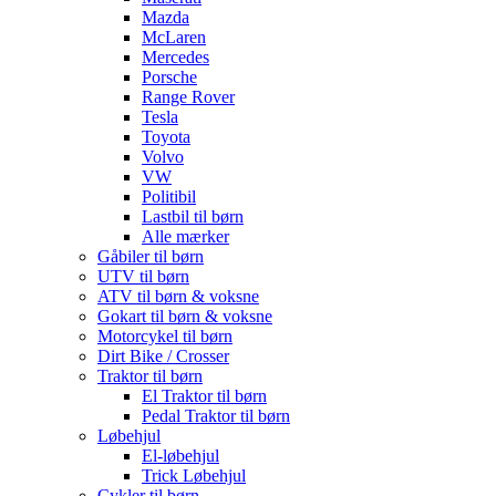
Mazda
McLaren
Mercedes
Porsche
Range Rover
Tesla
Toyota
Volvo
VW
Politibil
Lastbil til børn
Alle mærker
Gåbiler til børn
UTV til børn
ATV til børn & voksne
Gokart til børn & voksne
Motorcykel til børn
Dirt Bike / Crosser
Traktor til børn
El Traktor til børn
Pedal Traktor til børn
Løbehjul
El-løbehjul
Trick Løbehjul
Cykler til børn