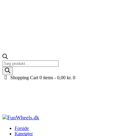
Products
search
Shopping Cart
0 items -
0,00
kr.
0
Livall BH60SE Neo Cykelhjelm m. Bluetooth, Sort –
55-61 cm
Forside
Køretøjer til børn
Cykelhjelm til børn og voksne
Livall
BH60SE Neo Cykelhjelm m. Bluetooth...
Forside
Køretøjer