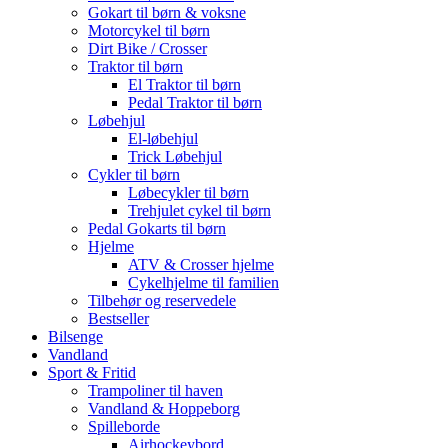
Gokart til børn & voksne
Motorcykel til børn
Dirt Bike / Crosser
Traktor til børn
El Traktor til børn
Pedal Traktor til børn
Løbehjul
El-løbehjul
Trick Løbehjul
Cykler til børn
Løbecykler til børn
Trehjulet cykel til børn
Pedal Gokarts til børn
Hjelme
ATV & Crosser hjelme
Cykelhjelme til familien
Tilbehør og reservedele
Bestseller
Bilsenge
Vandland
Sport & Fritid
Trampoliner til haven
Vandland & Hoppeborg
Spilleborde
Airhockeybord