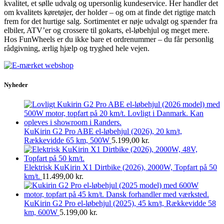
kvalitet, et sølle udvalg og upersonlig kundeservice. Her handler det
om kvalitets køretøjer, der holder – og om at finde det rigtige match
frem for det hurtige salg. Sortimentet er nøje udvalgt og spænder fra
elbiler, ATV’er og crossere til gokarts, el-løbehjul og meget mere.
Hos FunWheels er du ikke bare et ordrenummer – du får personlig
rådgivning, ærlig hjælp og tryghed hele vejen.
Nyheder
KuKirin G2 Pro ABE el-løbehjul (2026), 20 km/t,
Rækkevidde 65 km, 500W
5.199,00
kr.
Elektrisk KuKirin X1 Dirtbike (2026), 2000W, Topfart på 50
km/t.
11.499,00
kr.
KuKirin G2 Pro el-løbehjul (2025), 45 km/t, Rækkevidde 58
km, 600W
5.199,00
kr.