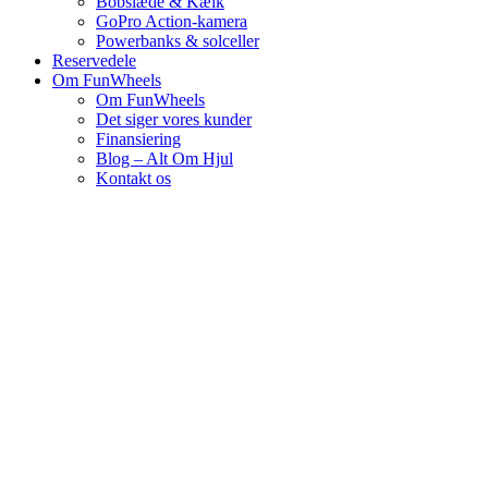
Bobslæde & Kælk
GoPro Action-kamera
Powerbanks & solceller
Reservedele
Om FunWheels
Om FunWheels
Det siger vores kunder
Finansiering
Blog – Alt Om Hjul
Kontakt os