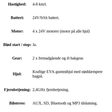
Hastighed:
4-8 km/t.
Batteri:
24V/9Ah batteri.
Motor:
4 x 24V motorer (motor på alle hjul)
Blød start / stop:
Ja.
Gear:
2 x fremadgående og ét bakgear.
Kraftige EVA-gummihjul med støddæmpere
Hjul:
bagpå.
Fjernbetjening:
2,4GHz fjernbetjening.
Bilstereo:
AUX, SD, Bluetooth og MP3 tilslutning.