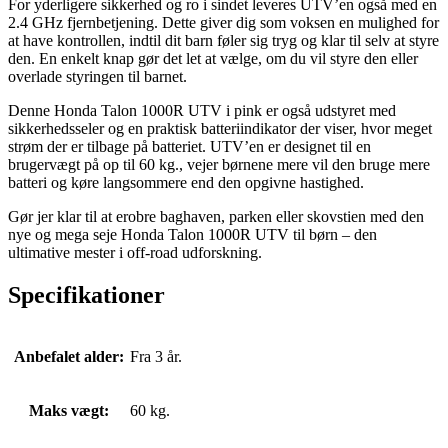
For yderligere sikkerhed og ro i sindet leveres UTV’en også med en
2.4 GHz fjernbetjening. Dette giver dig som voksen en mulighed for
at have kontrollen, indtil dit barn føler sig tryg og klar til selv at styre
den. En enkelt knap gør det let at vælge, om du vil styre den eller
overlade styringen til barnet.
Denne Honda Talon 1000R UTV i pink er også udstyret med
sikkerhedsseler og en praktisk batteriindikator der viser, hvor meget
strøm der er tilbage på batteriet. UTV’en er designet til en
brugervægt på op til 60 kg., vejer børnene mere vil den bruge mere
batteri og køre langsommere end den opgivne hastighed.
Gør jer klar til at erobre baghaven, parken eller skovstien med den
nye og mega seje Honda Talon 1000R UTV til børn – den
ultimative mester i off-road udforskning.
Specifikationer
Anbefalet alder:
Fra 3 år.
Maks vægt:
60 kg.