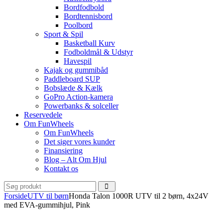
Bordfodbold
Bordtennisbord
Poolbord
Sport & Spil
Basketball Kurv
Fodboldmål & Udstyr
Havespil
Kajak og gummibåd
Paddleboard SUP
Bobslæde & Kælk
GoPro Action-kamera
Powerbanks & solceller
Reservedele
Om FunWheels
Om FunWheels
Det siger vores kunder
Finansiering
Blog – Alt Om Hjul
Kontakt os
Forside
UTV til børn
Honda Talon 1000R UTV til 2 børn, 4x24V
med EVA-gummihjul, Pink