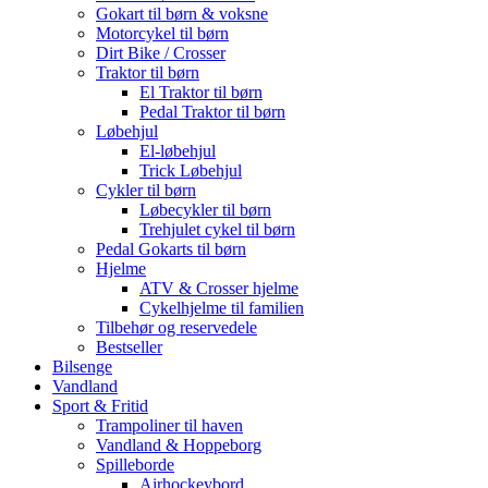
Gokart til børn & voksne
Motorcykel til børn
Dirt Bike / Crosser
Traktor til børn
El Traktor til børn
Pedal Traktor til børn
Løbehjul
El-løbehjul
Trick Løbehjul
Cykler til børn
Løbecykler til børn
Trehjulet cykel til børn
Pedal Gokarts til børn
Hjelme
ATV & Crosser hjelme
Cykelhjelme til familien
Tilbehør og reservedele
Bestseller
Bilsenge
Vandland
Sport & Fritid
Trampoliner til haven
Vandland & Hoppeborg
Spilleborde
Airhockeybord