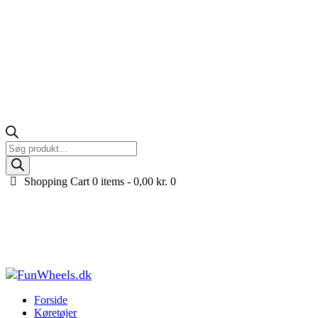
Products
search
Shopping Cart
0 items -
0,00
kr.
0
Honda Talon 1000R UTV til 2 børn, 4x24V med
EVA-gummihjul, Pink
Forside
Køretøjer til børn
UTV til børn
Honda Talon 1000R UTV til
2 børn, 4x24V med...
Forside
Køretøjer