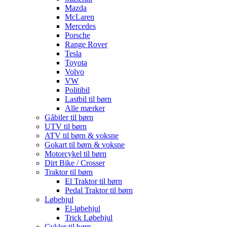
Mazda
McLaren
Mercedes
Porsche
Range Rover
Tesla
Toyota
Volvo
VW
Politibil
Lastbil til børn
Alle mærker
Gåbiler til børn
UTV til børn
ATV til børn & voksne
Gokart til børn & voksne
Motorcykel til børn
Dirt Bike / Crosser
Traktor til børn
El Traktor til børn
Pedal Traktor til børn
Løbehjul
El-løbehjul
Trick Løbehjul
Cykler til børn