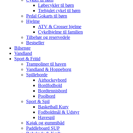
Løbecykler til børn
Trehjulet cykel til børn
Pedal Gokarts til børn
Hjelme
ATV & Crosser hjelme
Cykelhjelme til familien
Tilbehør og reservedele
Bestseller
Bilsenge
Vandland
Sport & Fritid
Trampoliner til haven
Vandland & Hoppeborg
Spilleborde
Airhockeybord
Bordfodbold
Bordtennisbord
Poolbord
Sport & Spil
Basketball Kurv
Fodboldmål & Udstyr
Havespil
Kajak og gummibåd
Paddleboard SUP