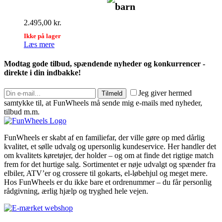
barn
2.495,00
kr.
Ikke på lager
Læs mere
Modtag gode tilbud, spændende nyheder og konkurrencer -
direkte i din indbakke!
Jeg giver hermed
Tilmeld
samtykke til, at FunWheels må sende mig e-mails med nyheder,
tilbud m.m.
FunWheels er skabt af en familiefar, der ville gøre op med dårlig
kvalitet, et sølle udvalg og upersonlig kundeservice. Her handler det
om kvalitets køretøjer, der holder – og om at finde det rigtige match
frem for det hurtige salg. Sortimentet er nøje udvalgt og spænder fra
elbiler, ATV’er og crossere til gokarts, el-løbehjul og meget mere.
Hos FunWheels er du ikke bare et ordrenummer – du får personlig
rådgivning, ærlig hjælp og tryghed hele vejen.