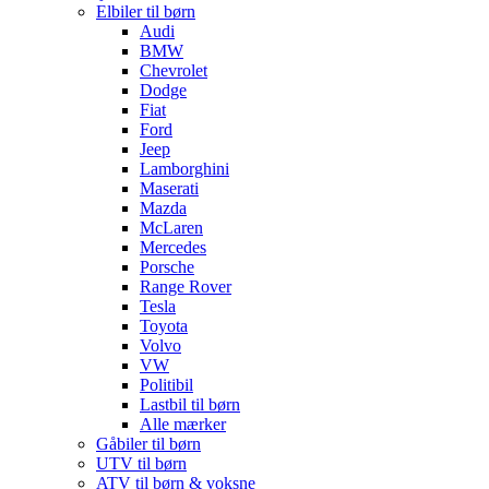
Elbiler til børn
Audi
BMW
Chevrolet
Dodge
Fiat
Ford
Jeep
Lamborghini
Maserati
Mazda
McLaren
Mercedes
Porsche
Range Rover
Tesla
Toyota
Volvo
VW
Politibil
Lastbil til børn
Alle mærker
Gåbiler til børn
UTV til børn
ATV til børn & voksne