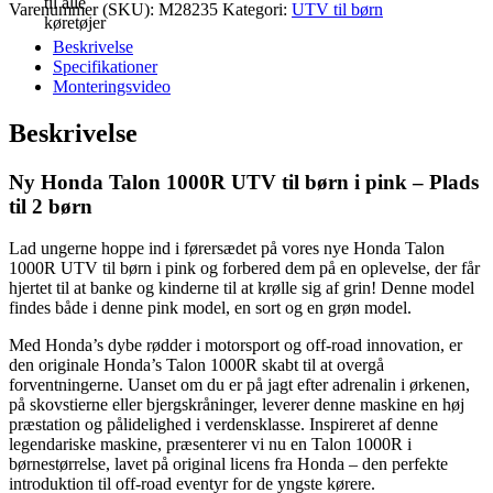
Varenummer (SKU):
M28235
Kategori:
UTV til børn
Beskrivelse
Specifikationer
Monteringsvideo
Beskrivelse
Ny Honda Talon 1000R UTV til børn i pink – Plads
til 2 børn
Lad ungerne hoppe ind i førersædet på vores nye Honda Talon
1000R UTV til børn i pink og forbered dem på en oplevelse, der får
hjertet til at banke og kinderne til at krølle sig af grin! Denne model
findes både i denne pink model, en sort og en grøn model.
Med Honda’s dybe rødder i motorsport og off-road innovation, er
den originale Honda’s Talon 1000R skabt til at overgå
forventningerne. Uanset om du er på jagt efter adrenalin i ørkenen,
på skovstierne eller bjergskråninger, leverer denne maskine en høj
præstation og pålidelighed i verdensklasse. Inspireret af denne
legendariske maskine, præsenterer vi nu en Talon 1000R i
børnestørrelse, lavet på original licens fra Honda – den perfekte
introduktion til off-road eventyr for de yngste kørere.