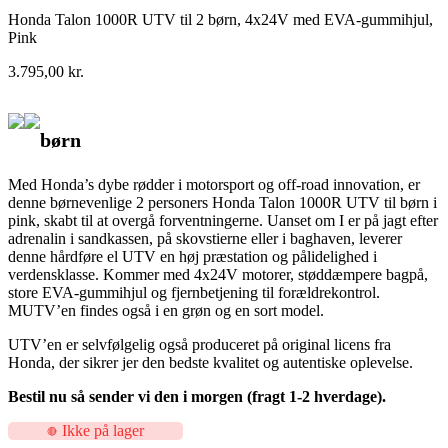
Honda Talon 1000R UTV til 2 børn, 4x24V med EVA-gummihjul,
Pink
3.795,00
kr.
børn
Med Honda’s dybe rødder i motorsport og off-road innovation, er
denne børnevenlige 2 personers Honda Talon 1000R UTV til børn i
pink, skabt til at overgå forventningerne. Uanset om I er på jagt efter
adrenalin i sandkassen, på skovstierne eller i baghaven, leverer
denne hårdføre el UTV en høj præstation og pålidelighed i
verdensklasse. Kommer med 4x24V motorer, støddæmpere bagpå,
store EVA-gummihjul og fjernbetjening til forældrekontrol.
MUTV’en findes også i en grøn og en sort model.
UTV’en er selvfølgelig også produceret på original licens fra
Honda, der sikrer jer den bedste kvalitet og autentiske oplevelse.
Bestil nu så sender vi den i morgen (fragt 1-2 hverdage).
Ikke på lager