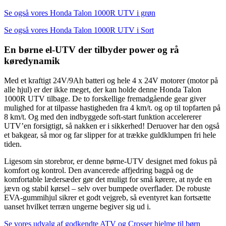
Se også vores Honda Talon 1000R UTV i grøn
Se også vores Honda Talon 1000R UTV i Sort
En børne el-UTV der tilbyder power og rå
køredynamik
Med et kraftigt 24V/9Ah batteri og hele 4 x 24V motorer (motor på
alle hjul) er der ikke meget, der kan holde denne Honda Talon
1000R UTV tilbage. De to forskellige fremadgående gear giver
mulighed for at tilpasse hastigheden fra 4 km/t. og op til topfarten på
8 km/t. Og med den indbyggede soft-start funktion accelererer
UTV’en forsigtigt, så nakken er i sikkerhed! Deruover har den også
et bakgear, så mor og far slipper for at trække guldklumpen fri hele
tiden.
Ligesom sin storebror, er denne børne-UTV designet med fokus på
komfort og kontrol. Den avancerede affjedring bagpå og de
komfortable lædersæder gør det muligt for små kørere, at nyde en
jævn og stabil kørsel – selv over bumpede overflader. De robuste
EVA-gummihjul sikrer et godt vejgreb, så eventyret kan fortsætte
uanset hvilket terræn ungerne begiver sig ud i.
Se vores udvalg af godkendte ATV og Crosser hjelme til børn