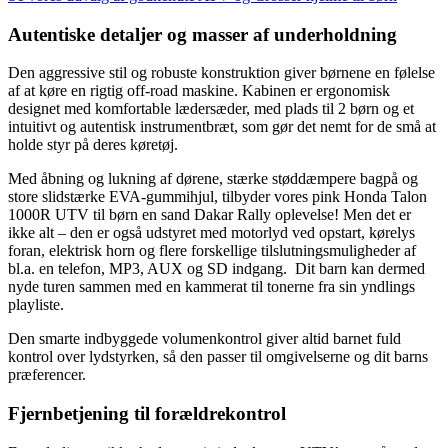
Autentiske detaljer og masser af underholdning
Den aggressive stil og robuste konstruktion giver børnene en følelse
af at køre en rigtig off-road maskine. Kabinen er ergonomisk
designet med komfortable lædersæder, med plads til 2 børn og et
intuitivt og autentisk instrumentbræt, som gør det nemt for de små at
holde styr på deres køretøj.
Med åbning og lukning af dørene, stærke støddæmpere bagpå og
store slidstærke EVA-gummihjul, tilbyder vores pink Honda Talon
1000R UTV til børn en sand Dakar Rally oplevelse! Men det er
ikke alt – den er også udstyret med motorlyd ved opstart, kørelys
foran, elektrisk horn og flere forskellige tilslutningsmuligheder af
bl.a. en telefon, MP3, AUX og SD indgang. Dit barn kan dermed
nyde turen sammen med en kammerat til tonerne fra sin yndlings
playliste.
Den smarte indbyggede volumenkontrol giver altid barnet fuld
kontrol over lydstyrken, så den passer til omgivelserne og dit barns
præferencer.
Fjernbetjening til forældrekontrol