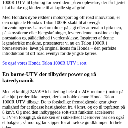
1000R UTV til børn og forbered dem på en oplevelse, der får hjertet
til at banke og kinderne til at krølle sig af grin!
Med Honda’s dybe rødder i motorsport og off-road innovation, er
den originale Honda’s Talon 1000R skabt til at overgå
forventningerne. Uanset om du er på jagt efter adrenalin i ørkenen,
på skovstierne eller bjergskråninger, leverer denne maskine en høj
præstation og pålidelighed i verdensklasse. Inspireret af denne
legendariske maskine, præsenterer vi nu en Talon 1000R i
børnestørrelse, lavet på original licens fra Honda – den perfekte
introduktion til off-road eventyr for de yngste kørere.
Se også vores Honda Talon 1000R UTV i sort
En børne-UTV der tilbyder power og rå
køredynamik
Med et kraftigt 24V/9Ah batteri og hele 4 x 24V motorer (motor på
alle hjul) er der ikke meget, der kan holde denne Honda Talon
1000R UTV tilbage. De to forskellige fremadgående gear giver
mulighed for at tilpasse hastigheden fra 4 km/t. og op til topfarten på
8 km/t. Og med den indbyggede soft-start funktion accelererer
UTV’en forsigtigt, så nakken er i sikkerhed! Deruover har den også
et bakgear, så mor og far slipper for at trække guldklumpen fri hele
tiden.