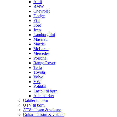
Audi
BMW
Chevrolet
Dodge
Fiat
Ford
Jeep
Lamborghini
Maserati
Mazda
McLaren
Mercedes
Porsche
Range Rover
Tesla
Toyota
Volvo
VW
Politibil
Lastbil til børn
Alle mærker
Gåbiler til børn
UTV til børn
ATV til børn & voksne
Gokart til børn & voksne