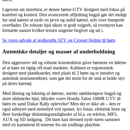
Ligesom sin storebror, er denne børne-UTV designet med fokus på
komfort og kontrol. Den avancerede affjedring bagpå gør det muligt
for små kørere at nyde en jævn og stabil kørsel, selv over bumpede
overflader. De robuste hjul sikrer et godt vejgreb, så eventyret kan
fortsætte uanset hvilket terræn ungerne begiver sig ud i.
Se vores udvalg af godkendte ATV og Crosser hjelme til børn
Autentiske detaljer og masser af underholdning
Den aggressive stil og robuste konstruktion giver børnene en følelse
af at køre en rigtig off-road maskine. Kabinen er ergonomisk
designet med plastiksæder, med plads til 2 børn og et intuitivt og
autentisk instrumentbræt, som gør det nemt for de små at holde styr
på deres køretøj.
Med åbning og lukning af dørene, stærke støddæmpere bagpå og
store slidstærke hjul, tilbyder vores Honda Talon 1000R UTV til
børn en sand Dakar Rally oplevelse! Men det er ikke alt – den er
også udstyret med motorlyd ved opstart, lys foran, elektrisk horn og
flere forskellige tilslutningsmuligheder af bl.a. en telefon, MP3,
AUX og SD indgang. Dit barn kan dermed nyde turen sammen
med en kammerat til tonerne fra sin yndlings playliste.