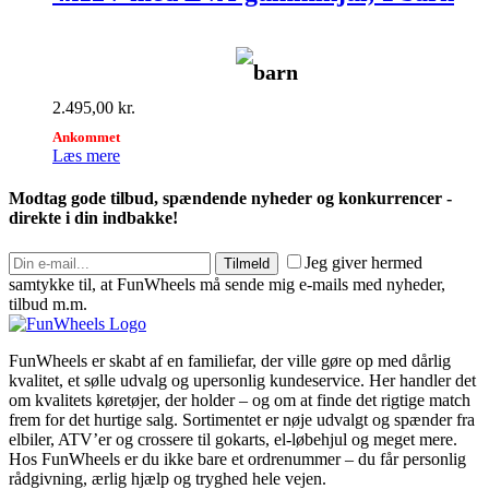
barn
2.495,00
kr.
Ankommet
Læs mere
Modtag gode tilbud, spændende nyheder og konkurrencer -
direkte i din indbakke!
Jeg giver hermed
Tilmeld
samtykke til, at FunWheels må sende mig e-mails med nyheder,
tilbud m.m.
FunWheels er skabt af en familiefar, der ville gøre op med dårlig
kvalitet, et sølle udvalg og upersonlig kundeservice. Her handler det
om kvalitets køretøjer, der holder – og om at finde det rigtige match
frem for det hurtige salg. Sortimentet er nøje udvalgt og spænder fra
elbiler, ATV’er og crossere til gokarts, el-løbehjul og meget mere.
Hos FunWheels er du ikke bare et ordrenummer – du får personlig
rådgivning, ærlig hjælp og tryghed hele vejen.