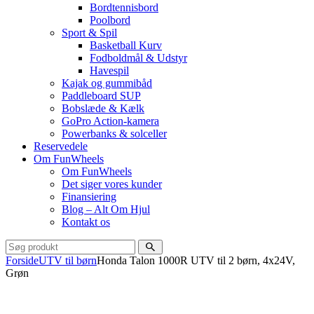
Bordtennisbord
Poolbord
Sport & Spil
Basketball Kurv
Fodboldmål & Udstyr
Havespil
Kajak og gummibåd
Paddleboard SUP
Bobslæde & Kælk
GoPro Action-kamera
Powerbanks & solceller
Reservedele
Om FunWheels
Om FunWheels
Det siger vores kunder
Finansiering
Blog – Alt Om Hjul
Kontakt os
Forside
UTV til børn
Honda Talon 1000R UTV til 2 børn, 4x24V,
Grøn