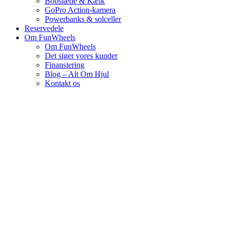
Bobslæde & Kælk
GoPro Action-kamera
Powerbanks & solceller
Reservedele
Om FunWheels
Om FunWheels
Det siger vores kunder
Finansiering
Blog – Alt Om Hjul
Kontakt os