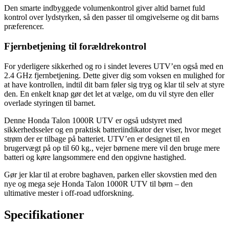
Den smarte indbyggede volumenkontrol giver altid barnet fuld
kontrol over lydstyrken, så den passer til omgivelserne og dit barns
præferencer.
Fjernbetjening til forældrekontrol
For yderligere sikkerhed og ro i sindet leveres UTV’en også med en
2.4 GHz fjernbetjening. Dette giver dig som voksen en mulighed for
at have kontrollen, indtil dit barn føler sig tryg og klar til selv at styre
den. En enkelt knap gør det let at vælge, om du vil styre den eller
overlade styringen til barnet.
Denne Honda Talon 1000R UTV er også udstyret med
sikkerhedsseler og en praktisk batteriindikator der viser, hvor meget
strøm der er tilbage på batteriet. UTV’en er designet til en
brugervægt på op til 60 kg., vejer børnene mere vil den bruge mere
batteri og køre langsommere end den opgivne hastighed.
Gør jer klar til at erobre baghaven, parken eller skovstien med den
nye og mega seje Honda Talon 1000R UTV til børn – den
ultimative mester i off-road udforskning.
Specifikationer