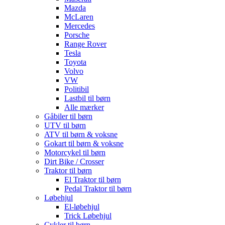
Mazda
McLaren
Mercedes
Porsche
Range Rover
Tesla
Toyota
Volvo
VW
Politibil
Lastbil til børn
Alle mærker
Gåbiler til børn
UTV til børn
ATV til børn & voksne
Gokart til børn & voksne
Motorcykel til børn
Dirt Bike / Crosser
Traktor til børn
El Traktor til børn
Pedal Traktor til børn
Løbehjul
El-løbehjul
Trick Løbehjul
Cykler til børn