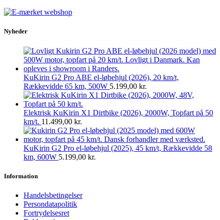
Nyheder
KuKirin G2 Pro ABE el-løbehjul (2026), 20 km/t,
Rækkevidde 65 km, 500W
5.199,00
kr.
Elektrisk KuKirin X1 Dirtbike (2026), 2000W, Topfart på 50
km/t.
11.499,00
kr.
KuKirin G2 Pro el-løbehjul (2025), 45 km/t, Rækkevidde 58
km, 600W
5.199,00
kr.
Information
Handelsbetingelser
Persondatapolitik
Fortrydelsesret