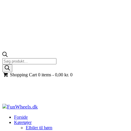
Products
search
Shopping Cart
0 items -
0,00
kr.
0
Honda Talon 1000R UTV til 2 børn, 4x24V, Grøn
Forside
Køretøjer til børn
UTV til børn
Honda Talon 1000R UTV til
2 børn, 4x24V, Grøn
Forside
Køretøjer
Elbiler til børn