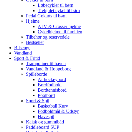
Løbecykler til børn
Trehjulet cykel til børn
Pedal Gokarts til børn
Hjelme
ATV & Crosser hjelme
Cykelhjelme til familien
Tilbehør og reservedele
Bestseller
Bilsenge
Vandland
Sport & Fritid
Trampoliner til haven
Vandland & Hoppeborg
Spilleborde
Airhockeybord
Bordfodbold
Bordtennisbord
Poolbord
Sport & Spil
Basketball Kurv
Fodboldmål & Udstyr
Havespil
Kajak og gummibåd
Paddleboard SUP