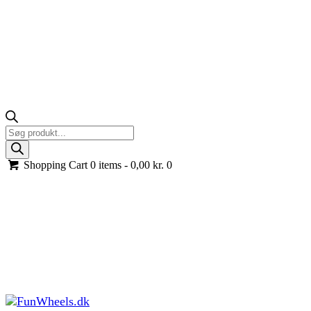
Products
search
Shopping Cart
0 items -
0,00
kr.
0
Audi elbil til børn
Drømmer dit barn om at cruise rundt i en ægte Audi elbil? Hos
FunWheels.dk har vi et bredt udvalg af Audi elbiler til børn, der
giver børnene muligheden for at opleve spændingen ved at køre i en
ægte luksusbil, bare i mini-størrelse! Udforsk vores store udvalg og
lad børnenes leg med en Audi elbil begynde!
Forside
Køretøjer til børn
Audi elbil til børn