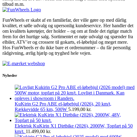
tilbud m.m.
FunWheels er skabt af en familiefar, der ville gøre op med dårlig
kvalitet, et sølle udvalg og upersonlig kundeservice. Her handler det
om kvalitets køretøjer, der holder – og om at finde det rigtige match
frem for det hurtige salg. Sortimentet er nøje udvalgt og spænder fra
elbiler, ATV’er og crossere til gokarts, el-løbehjul og meget mere.
Hos FunWheels er du ikke bare et ordrenummer – du får personlig
rådgivning, ærlig hjælp og tryghed hele vejen.
Nyheder
KuKirin G2 Pro ABE el-løbehjul (2026), 20 km/t,
Rækkevidde 65 km, 500W
5.199,00
kr.
Elektrisk KuKirin X1 Dirtbike (2026), 2000W, Topfart på 50
km/t.
11.499,00
kr.