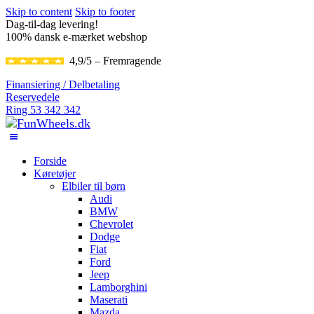
Skip to content
Skip to footer
Dag-til-dag levering!
100% dansk e-mærket webshop
4,9/5 – Fremragende
Finansiering / Delbetaling
Reservedele
Ring 53 342 342
Forside
Køretøjer
Elbiler til børn
Audi
BMW
Chevrolet
Dodge
Fiat
Ford
Jeep
Lamborghini
Maserati
Mazda