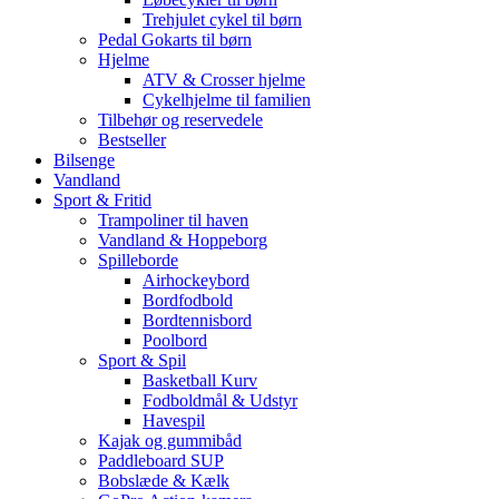
Trehjulet cykel til børn
Pedal Gokarts til børn
Hjelme
ATV & Crosser hjelme
Cykelhjelme til familien
Tilbehør og reservedele
Bestseller
Bilsenge
Vandland
Sport & Fritid
Trampoliner til haven
Vandland & Hoppeborg
Spilleborde
Airhockeybord
Bordfodbold
Bordtennisbord
Poolbord
Sport & Spil
Basketball Kurv
Fodboldmål & Udstyr
Havespil
Kajak og gummibåd
Paddleboard SUP
Bobslæde & Kælk