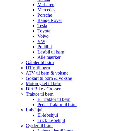
McLaren
Mercedes
Porsche
Range Rover
Tesla
Toyota
Volvo
VW
Politibil
Lastbil til børn
Alle mærker
Gåbiler til børn
UTV til børn
ATV til børn & voksne
Gokart til børn & voksne
Motorcykel til børn
Dirt Bike / Crosser
Traktor til børn
El Traktor til børn
Pedal Traktor til børn
Løbehjul
El-løbehjul
Trick Løbehjul
Cykler til børn
Løbecykler til børn