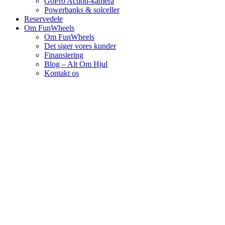
GoPro Action-kamera
Powerbanks & solceller
Reservedele
Om FunWheels
Om FunWheels
Det siger vores kunder
Finansiering
Blog – Alt Om Hjul
Kontakt os