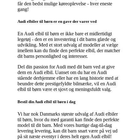
får den bedst mulige køreoplevelse - hver eneste
gang!
Audi elbiler til børn er en gave der varer ved
En Audi elbil til børn er ikke bare et midlertidigt
legetøj - den er en investering i dit barns glæde og
udvikling. Med et stort udvalg af modeller at vælge
imellem kan du finde den perfekte elbil, der matcher
dit barns personlighed og interesser.
Del din passion for Audi med dit barn ved at give
dem en Audi elbil. Uanset om du har en Audi
stående derhjemme eller har en lang historie med at
beundre dette prestigefyldte bilmærke, vil en Audi
elbil til børn være et sjovt og meningsfuldt valg.
Bestil din Audi elbil til børn i dag
Vi har nok Danmarks største udvalg af Audi elbiler
til børn, hvor du med garanti kan finde den perfekte
model til dit barn. Med vores hurtige dag-til-dag
levering levering, kan dit barn snart være på vej ud
på sit næste eventyr i deres helt egen Audi elbil!