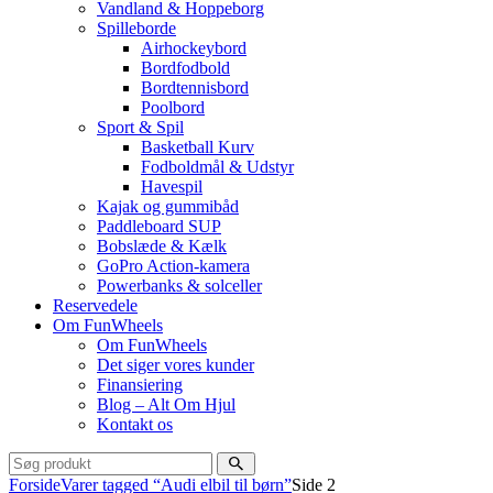
Vandland & Hoppeborg
Spilleborde
Airhockeybord
Bordfodbold
Bordtennisbord
Poolbord
Sport & Spil
Basketball Kurv
Fodboldmål & Udstyr
Havespil
Kajak og gummibåd
Paddleboard SUP
Bobslæde & Kælk
GoPro Action-kamera
Powerbanks & solceller
Reservedele
Om FunWheels
Om FunWheels
Det siger vores kunder
Finansiering
Blog – Alt Om Hjul
Kontakt os
Forside
Varer tagged “Audi elbil til børn”
Side 2