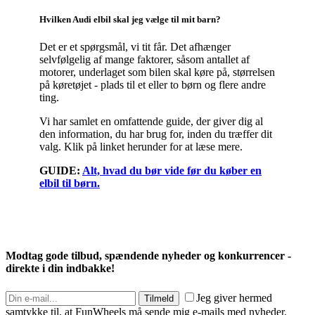
Hvilken Audi elbil skal jeg vælge til mit barn?
Det er et spørgsmål, vi tit får. Det afhænger
selvfølgelig af mange faktorer, såsom antallet af
motorer, underlaget som bilen skal køre på, størrelsen
på køretøjet - plads til et eller to børn og flere andre
ting.
Vi har samlet en omfattende guide, der giver dig al
den information, du har brug for, inden du træffer dit
valg. Klik på linket herunder for at læse mere.
GUIDE:
Alt, hvad du bør vide før du køber en
elbil til børn.
Modtag gode tilbud, spændende nyheder og konkurrencer -
direkte i din indbakke!
Jeg giver hermed
Tilmeld
samtykke til, at FunWheels må sende mig e-mails med nyheder,