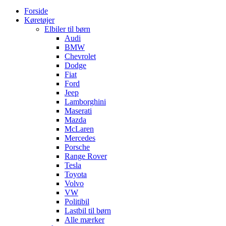
Forside
Køretøjer
Elbiler til børn
Audi
BMW
Chevrolet
Dodge
Fiat
Ford
Jeep
Lamborghini
Maserati
Mazda
McLaren
Mercedes
Porsche
Range Rover
Tesla
Toyota
Volvo
VW
Politibil
Lastbil til børn
Alle mærker