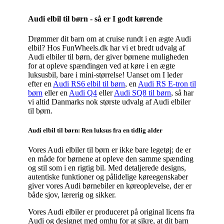
Audi elbil til børn - så er I godt kørende
Drømmer dit barn om at cruise rundt i en ægte Audi
elbil? Hos FunWheels.dk har vi et bredt udvalg af
Audi elbiler til børn, der giver børnene muligheden
for at opleve spændingen ved at køre i en ægte
luksusbil, bare i mini-størrelse! Uanset om I leder
efter en
Audi RS6 elbil til børn
, en
Audi RS E-tron til
børn
eller en
Audi Q4
eller
Audi SQ8 til børn
, så har
vi altid Danmarks nok største udvalg af Audi elbiler
til børn.
Audi elbil til børn: Ren luksus fra en tidlig alder
Vores Audi elbiler til børn er ikke bare legetøj; de er
en måde for børnene at opleve den samme spænding
og stil som i en rigtig bil. Med detaljerede designs,
autentiske funktioner og pålidelige køreegenskaber
giver vores Audi børnebiler en køreoplevelse, der er
både sjov, lærerig og sikker.
Vores Audi elbiler er produceret på original licens fra
Audi og designet med omhu for at sikre, at dit barn