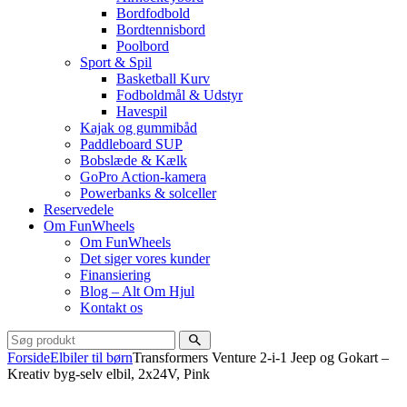
Bordfodbold
Bordtennisbord
Poolbord
Sport & Spil
Basketball Kurv
Fodboldmål & Udstyr
Havespil
Kajak og gummibåd
Paddleboard SUP
Bobslæde & Kælk
GoPro Action-kamera
Powerbanks & solceller
Reservedele
Om FunWheels
Om FunWheels
Det siger vores kunder
Finansiering
Blog – Alt Om Hjul
Kontakt os
Forside
Elbiler til børn
Transformers Venture 2-i-1 Jeep og Gokart –
Kreativ byg-selv elbil, 2x24V, Pink