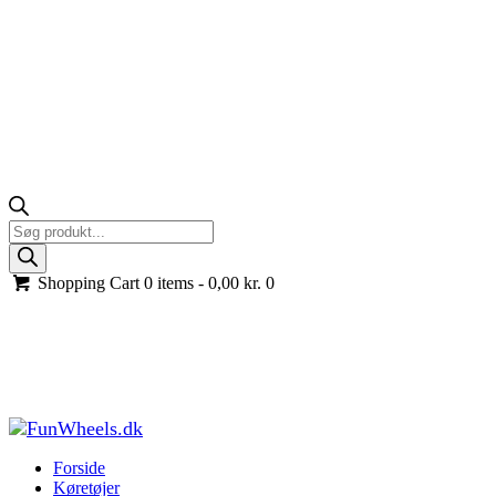
Products
search
Shopping Cart
0 items -
0,00
kr.
0
Transformers Venture 2-i-1 Jeep og Gokart –
Kreativ byg-selv elbil, 2x24V, Pink
Forside
Køretøjer til børn
Elbiler til børn
Transformers Venture 2-i-1
Jeep og Gokart –...
Forside
Køretøjer