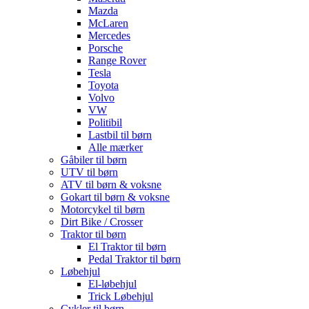
Mazda
McLaren
Mercedes
Porsche
Range Rover
Tesla
Toyota
Volvo
VW
Politibil
Lastbil til børn
Alle mærker
Gåbiler til børn
UTV til børn
ATV til børn & voksne
Gokart til børn & voksne
Motorcykel til børn
Dirt Bike / Crosser
Traktor til børn
El Traktor til børn
Pedal Traktor til børn
Løbehjul
El-løbehjul
Trick Løbehjul
Cykler til børn