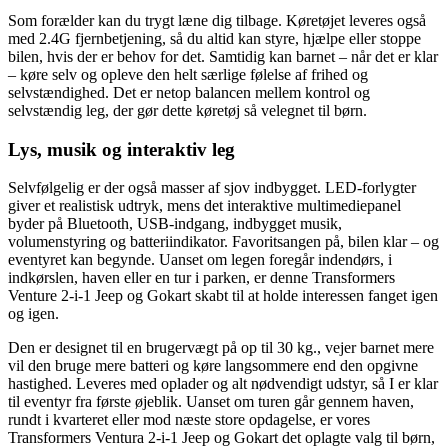
Som forælder kan du trygt læne dig tilbage. Køretøjet leveres også
med 2.4G fjernbetjening, så du altid kan styre, hjælpe eller stoppe
bilen, hvis der er behov for det. Samtidig kan barnet – når det er klar
– køre selv og opleve den helt særlige følelse af frihed og
selvstændighed. Det er netop balancen mellem kontrol og
selvstændig leg, der gør dette køretøj så velegnet til børn.
Lys, musik og interaktiv leg
Selvfølgelig er der også masser af sjov indbygget. LED-forlygter
giver et realistisk udtryk, mens det interaktive multimediepanel
byder på Bluetooth, USB-indgang, indbygget musik,
volumenstyring og batteriindikator. Favoritsangen på, bilen klar – og
eventyret kan begynde. Uanset om legen foregår indendørs, i
indkørslen, haven eller en tur i parken, er denne Transformers
Venture 2-i-1 Jeep og Gokart skabt til at holde interessen fanget igen
og igen.
Den er designet til en brugervægt på op til 30 kg., vejer barnet mere
vil den bruge mere batteri og køre langsommere end den opgivne
hastighed. Leveres med oplader og alt nødvendigt udstyr, så I er klar
til eventyr fra første øjeblik. Uanset om turen går gennem haven,
rundt i kvarteret eller mod næste store opdagelse, er vores
Transformers Ventura 2-i-1 Jeep og Gokart det oplagte valg til børn,