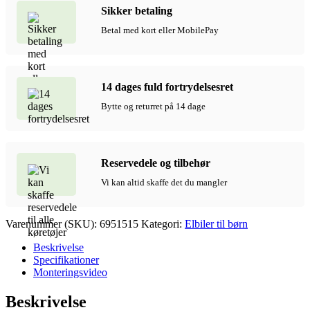
Kreativ
Sikker betaling
byg-
selv
Betal med kort eller MobilePay
elbil,
2x24V,
Pink
antal
14 dages fuld fortrydelsesret
Bytte og returret på 14 dage
Reservedele og tilbehør
Vi kan altid skaffe det du mangler
Varenummer (SKU):
6951515
Kategori:
Elbiler til børn
Beskrivelse
Specifikationer
Monteringsvideo
Beskrivelse