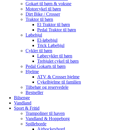
Gokart til børn & voksne
Motorcykel til børn
Dirt Bike / Crosser
Traktor til børn
El Traktor til børn
Pedal Traktor til børn
Løbehjul
El-løbehjul
Trick Løbehjul
Cykler til børn
Løbecykler til børn
Trehjulet cykel til børn
Pedal Gokarts til børn
Hjelme
ATV & Crosser hjelme
Cykelhjelme til familien
Tilbehør og reservedele
Bestseller
Bilsenge
Vandland
Sport & Fritid
Trampoliner til haven
Vandland & Hoppeborg
Spilleborde
Airhockeybord