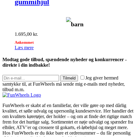
gummihjul
barn
1.695,00
kr.
Ankommet
Læs mere
Modtag gode tilbud, spændende nyheder og konkurrencer -
direkte i din indbakke!
Jeg giver hermed
Tilmeld
samtykke til, at FunWheels må sende mig e-mails med nyheder,
tilbud m.m.
FunWheels er skabt af en familiefar, der ville gøre op med dårlig
kvalitet, et sølle udvalg og upersonlig kundeservice. Her handler det
om kvalitets køretøjer, der holder – og om at finde det rigtige match
frem for det hurtige salg. Sortimentet er nøje udvalgt og spænder fra
elbiler, ATV’er og crossere til gokarts, el-løbehjul og meget mere.
Hos FunWheels er du ikke bare et ordrenummer – du får personlig