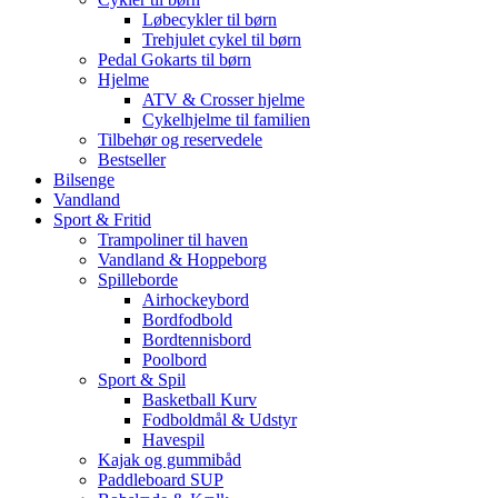
Løbecykler til børn
Trehjulet cykel til børn
Pedal Gokarts til børn
Hjelme
ATV & Crosser hjelme
Cykelhjelme til familien
Tilbehør og reservedele
Bestseller
Bilsenge
Vandland
Sport & Fritid
Trampoliner til haven
Vandland & Hoppeborg
Spilleborde
Airhockeybord
Bordfodbold
Bordtennisbord
Poolbord
Sport & Spil
Basketball Kurv
Fodboldmål & Udstyr
Havespil
Kajak og gummibåd
Paddleboard SUP