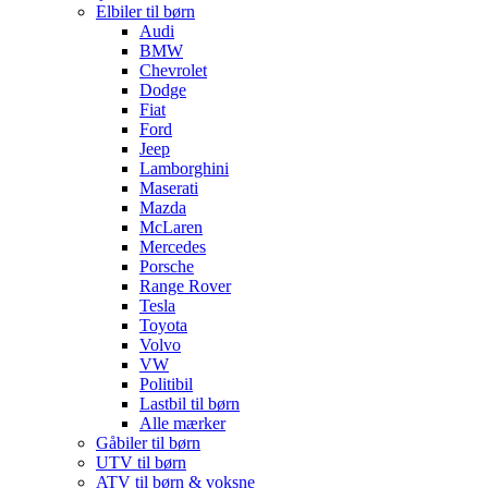
Elbiler til børn
Audi
BMW
Chevrolet
Dodge
Fiat
Ford
Jeep
Lamborghini
Maserati
Mazda
McLaren
Mercedes
Porsche
Range Rover
Tesla
Toyota
Volvo
VW
Politibil
Lastbil til børn
Alle mærker
Gåbiler til børn
UTV til børn
ATV til børn & voksne