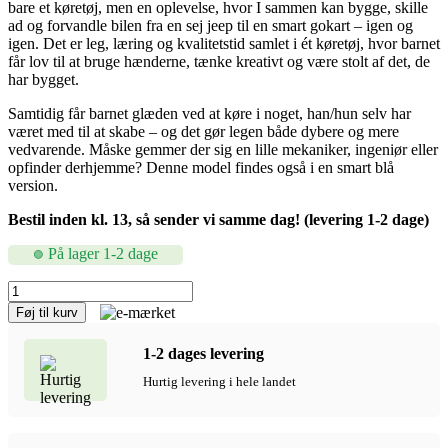
bare et køretøj, men en oplevelse, hvor I sammen kan bygge, skille
ad og forvandle bilen fra en sej jeep til en smart gokart – igen og
igen. Det er leg, læring og kvalitetstid samlet i ét køretøj, hvor barnet
får lov til at bruge hænderne, tænke kreativt og være stolt af det, de
har bygget.
Samtidig får barnet glæden ved at køre i noget, han/hun selv har
været med til at skabe – og det gør legen både dybere og mere
vedvarende. Måske gemmer der sig en lille mekaniker, ingeniør eller
opfinder derhjemme? Denne model findes også i en smart blå
version.
Bestil inden kl. 13, så sender vi samme dag! (levering 1-2 dage)
På lager 1-2 dage
Transformers
Venture
Føj til kurv
2-
i-
1-2 dages levering
1
Jeep
Hurtig levering i hele landet
og
Gokart
–