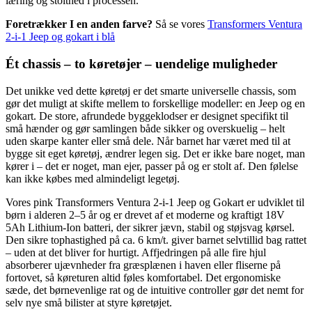
læring og stolthed i processen.
Foretrækker I en anden farve?
Så se vores
Transformers Ventura
2-i-1 Jeep og gokart i blå
Ét chassis – to køretøjer – uendelige muligheder
Det unikke ved dette køretøj er det smarte universelle chassis, som
gør det muligt at skifte mellem to forskellige modeller: en Jeep og en
gokart. De store, afrundede byggeklodser er designet specifikt til
små hænder og gør samlingen både sikker og overskuelig – helt
uden skarpe kanter eller små dele. Når barnet har været med til at
bygge sit eget køretøj, ændrer legen sig. Det er ikke bare noget, man
kører i – det er noget, man ejer, passer på og er stolt af. Den følelse
kan ikke købes med almindeligt legetøj.
Vores pink Transformers Ventura 2-i-1 Jeep og Gokart er udviklet til
børn i alderen 2–5 år og er drevet af et moderne og kraftigt 18V
5Ah Lithium-Ion batteri, der sikrer jævn, stabil og støjsvag kørsel.
Den sikre tophastighed på ca. 6 km/t. giver barnet selvtillid bag rattet
– uden at det bliver for hurtigt. Affjedringen på alle fire hjul
absorberer ujævnheder fra græsplænen i haven eller fliserne på
fortovet, så køreturen altid føles komfortabel. Det ergonomiske
sæde, det børnevenlige rat og de intuitive controller gør det nemt for
selv nye små bilister at styre køretøjet.