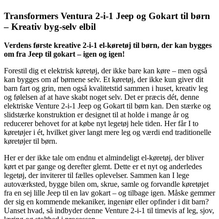
Transformers Ventura 2-i-1 Jeep og Gokart til børn
– Kreativ byg-selv elbil
Verdens første kreative 2-i-1 el-køretøj til børn, der kan bygges
om fra Jeep til gokart – igen og igen!
Forestil dig et elektrisk køretøj, der ikke bare kan køre – men også
kan bygges om af børnene selv. Et køretøj, der ikke kun giver dit
barn fart og grin, men også kvalitetstid sammen i huset, kreativ leg
og følelsen af at have skabt noget selv. Det er præcis dét, denne
elektriske Venture 2-i-1 Jeep og Gokart til børn kan. Den stærke og
slidstærke konstruktion er designet til at holde i mange år og
reducerer behovet for at købe nyt legetøj hele tiden. Her får I to
køretøjer i ét, hvilket giver langt mere leg og værdi end traditionelle
køretøjer til børn.
Her er der ikke tale om endnu et almindeligt el-køretøj, der bliver
kørt et par gange og derefter glemt. Dette er et nyt og anderledes
legetøj, der inviterer til fælles oplevelser. Sammen kan I lege
autoværksted, bygge bilen om, skrue, samle og forvandle køretøjet
fra en sej lille Jeep til en lav gokart – og tilbage igen. Måske gemmer
der sig en kommende mekaniker, ingeniør eller opfinder i dit barn?
Uanset hvad, så indbyder denne Venture 2-i-1 til timevis af leg, sjov,