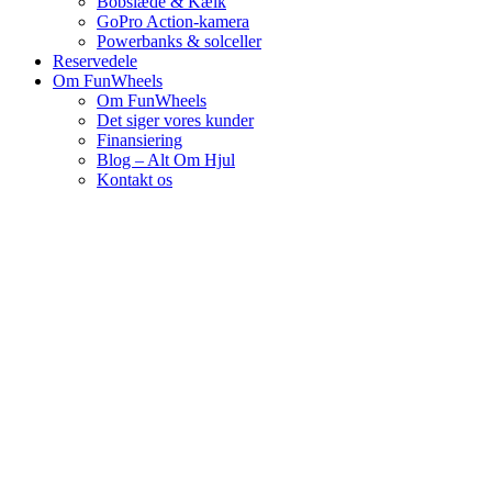
Bobslæde & Kælk
GoPro Action-kamera
Powerbanks & solceller
Reservedele
Om FunWheels
Om FunWheels
Det siger vores kunder
Finansiering
Blog – Alt Om Hjul
Kontakt os