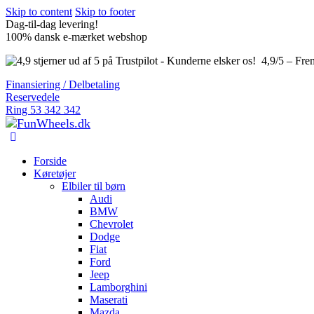
Skip to content
Skip to footer
Dag-til-dag levering!
100% dansk e-mærket webshop
4,9/5 – Fre
Finansiering / Delbetaling
Reservedele
Ring 53 342 342
Forside
Køretøjer
Elbiler til børn
Audi
BMW
Chevrolet
Dodge
Fiat
Ford
Jeep
Lamborghini
Maserati
Mazda