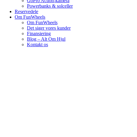
GoPro Action-kamera
Powerbanks & solceller
Reservedele
Om FunWheels
Om FunWheels
Det siger vores kunder
Finansiering
Blog – Alt Om Hjul
Kontakt os