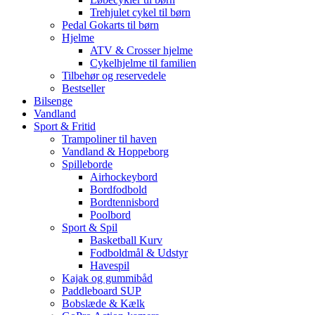
Trehjulet cykel til børn
Pedal Gokarts til børn
Hjelme
ATV & Crosser hjelme
Cykelhjelme til familien
Tilbehør og reservedele
Bestseller
Bilsenge
Vandland
Sport & Fritid
Trampoliner til haven
Vandland & Hoppeborg
Spilleborde
Airhockeybord
Bordfodbold
Bordtennisbord
Poolbord
Sport & Spil
Basketball Kurv
Fodboldmål & Udstyr
Havespil
Kajak og gummibåd
Paddleboard SUP
Bobslæde & Kælk