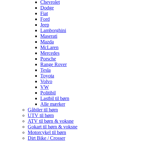
Chevrolet
Dodge
Fiat
Ford
Jeep
Lamborghini
Maserati
Mazda
McLaren
Mercedes
Porsche
Range Rover
Tesla
Toyota
Volvo
VW
Politibil
Lastbil til børn
Alle mærker
Gåbiler til børn
UTV til børn
ATV til børn & voksne
Gokart til børn & voksne
Motorcykel til børn
Dirt Bike / Crosser