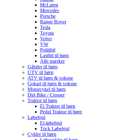
McLaren
Mercedes
Porsche
Range Rover
Tesla
Toyota
Volvo
VW
Politibil
Lastbil til børn
Alle mærker
Gåbiler til børn
UTV til børn
ATV til børn & voksne
Gokart til børn & voksne
Motorcykel til børn
Dirt Bike / Crosser
Traktor til børn
El Traktor til børn
Pedal Traktor til børn
Løbehjul
El-løbehjul
Trick Løbehjul
Cykler til børn
Løbecykler til børn