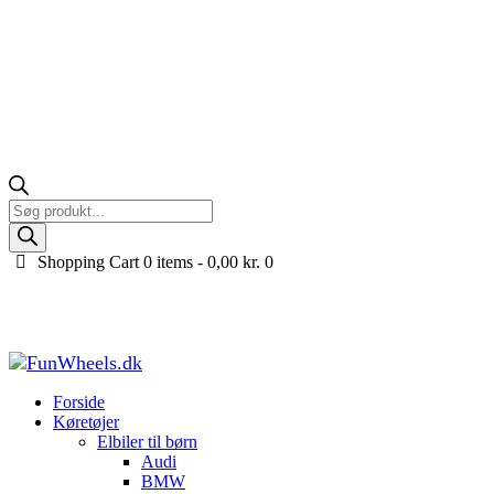
Products
search
Shopping Cart
0 items -
0,00
kr.
0
Rød GT1 ECO 4WD bilseng med LED-lys og spoiler 
Forside
Køretøjer til børn
Bilseng til børn
Rød GT1 ECO 4WD bilseng 
Forside
Køretøjer
Elbiler til børn
Audi
BMW