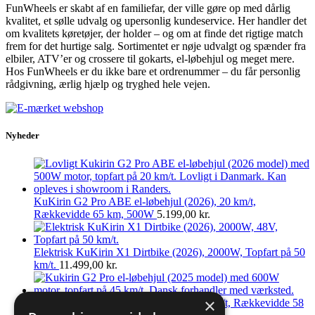
FunWheels er skabt af en familiefar, der ville gøre op med dårlig
kvalitet, et sølle udvalg og upersonlig kundeservice. Her handler det
om kvalitets køretøjer, der holder – og om at finde det rigtige match
frem for det hurtige salg. Sortimentet er nøje udvalgt og spænder fra
elbiler, ATV’er og crossere til gokarts, el-løbehjul og meget mere.
Hos FunWheels er du ikke bare et ordrenummer – du får personlig
rådgivning, ærlig hjælp og tryghed hele vejen.
Nyheder
KuKirin G2 Pro ABE el-løbehjul (2026), 20 km/t,
Rækkevidde 65 km, 500W
5.199,00
kr.
Elektrisk KuKirin X1 Dirtbike (2026), 2000W, Topfart på 50
km/t.
11.499,00
kr.
×
KuKirin G2 Pro el-løbehjul (2025), 45 km/t, Rækkevidde 58