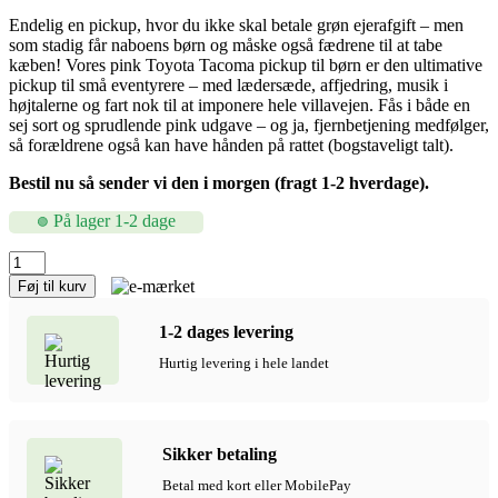
Endelig en pickup, hvor du ikke skal betale grøn ejerafgift – men
som stadig får naboens børn og måske også fædrene til at tabe
kæben! Vores pink Toyota Tacoma pickup til børn er den ultimative
pickup til små eventyrere – med lædersæde, affjedring, musik i
højtalerne og fart nok til at imponere hele villavejen. Fås i både en
sej sort og sprudlende pink udgave – og ja, fjernbetjening medfølger,
så forældrene også kan have hånden på rattet (bogstaveligt talt).
Bestil nu så sender vi den i morgen (fragt 1-2 hverdage).
På lager 1-2 dage
Pink
Toyota
Føj til kurv
Tacoma
Pickup
1-2 dages levering
til
børn
Hurtig levering i hele landet
med
lædersæde,
2x12V
Lithium
Sikker betaling
antal
Betal med kort eller MobilePay