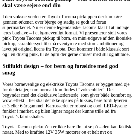
skal være sejere end din
I den voksne verden er Toyota Tacoma pickuppen der kan køre
gennem ørkener, over bjerge og stadig se godt ud foran
supermarkedet. Nu er denne legendariske Tacoma klar til at indtage
jeres baghave – i et børnevenligt format. Vi præsenterer stolt vores
pink Toyota Tacoma pickup til børn, en mini-udgave af den ikoniske
pickup, skræddersyet til små eventyrere med store ambitioner og
lavet på original licens fra Toyota. Den kommer i både klassisk sort
og i en dristig pink, til de børn der gerne cruiser med stil og attitude.
Stilfuldt design – for børn og forældre med god
smag
Vores børnevenlige og elektriske Toyota Tacoma er bygget med øje
for de detaljer, som normalt kun findes i “voksenbiler”. Det
begynder med det eksklusive lædersæde, som giver både komfort og
wow-effekt – her skal der ikke spares på luksus, bare fordi føreren
er 3 eller 6 år gammel. Karrosseriet er robust og cool, LED-lysene
funkler i mørket, og bilen ligner noget der kunne trille ud fra
Toyota’s fabrikshaller.
Toyota Tacoma pickup’en er ikke bare flot at se på – den kan faktisk
noget. Med to kraftige 12V 35W motorer og et helt nyt og