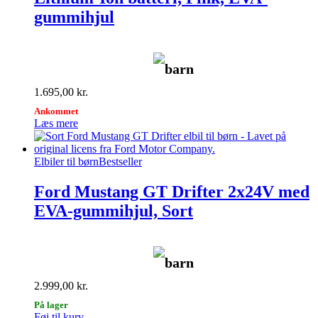
gummihjul
barn
1.695,00
kr.
Ankommet
Læs mere
Elbiler til børn
Bestseller
Ford Mustang GT Drifter 2x24V med
EVA-gummihjul, Sort
barn
2.999,00
kr.
På lager
Føj til kurv