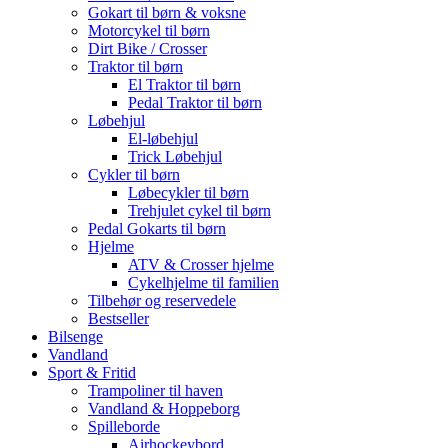
Gokart til børn & voksne
Motorcykel til børn
Dirt Bike / Crosser
Traktor til børn
El Traktor til børn
Pedal Traktor til børn
Løbehjul
El-løbehjul
Trick Løbehjul
Cykler til børn
Løbecykler til børn
Trehjulet cykel til børn
Pedal Gokarts til børn
Hjelme
ATV & Crosser hjelme
Cykelhjelme til familien
Tilbehør og reservedele
Bestseller
Bilsenge
Vandland
Sport & Fritid
Trampoliner til haven
Vandland & Hoppeborg
Spilleborde
Airhockeybord