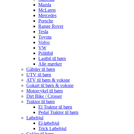
Mazda
McLaren
Mercedes
Porsche
Range Rover
Tesla
Toyota
Volvo
VW
Politibil
Lastbil til børn
Alle mærker
Gåbiler til børn
UTV til børn
ATV til børn & voksne
Gokart til børn & voksne
Motorcykel til børn
Dirt Bike / Crosser
Traktor til børn
El Traktor til børn
Pedal Traktor til børn
Løbehjul
El-løbehjul
Trick Løbehjul
Cykler til børn