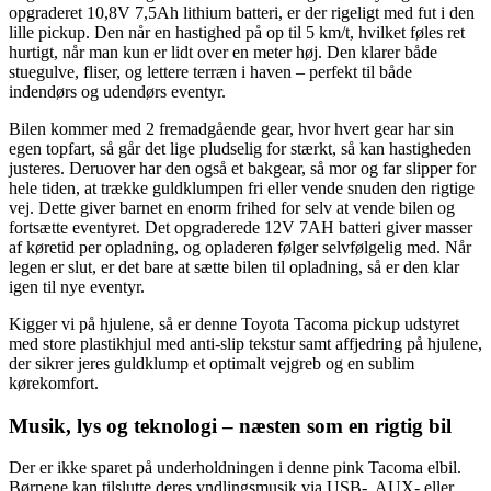
opgraderet 10,8V 7,5Ah lithium batteri, er der rigeligt med fut i den
lille pickup. Den når en hastighed på op til 5 km/t, hvilket føles ret
hurtigt, når man kun er lidt over en meter høj. Den klarer både
stuegulve, fliser, og lettere terræn i haven – perfekt til både
indendørs og udendørs eventyr.
Bilen kommer med 2 fremadgående gear, hvor hvert gear har sin
egen topfart, så går det lige pludselig for stærkt, så kan hastigheden
justeres. Deruover har den også et bakgear, så mor og far slipper for
hele tiden, at trække guldklumpen fri eller vende snuden den rigtige
vej. Dette giver barnet en enorm frihed for selv at vende bilen og
fortsætte eventyret. Det opgraderede 12V 7AH batteri giver masser
af køretid per opladning, og opladeren følger selvfølgelig med. Når
legen er slut, er det bare at sætte bilen til opladning, så er den klar
igen til nye eventyr.
Kigger vi på hjulene, så er denne Toyota Tacoma pickup udstyret
med store plastikhjul med anti-slip tekstur samt affjedring på hjulene,
der sikrer jeres guldklump et optimalt vejgreb og en sublim
kørekomfort.
Musik, lys og teknologi – næsten som en rigtig bil
Der er ikke sparet på underholdningen i denne pink Tacoma elbil.
Børnene kan tilslutte deres yndlingsmusik via USB-, AUX- eller