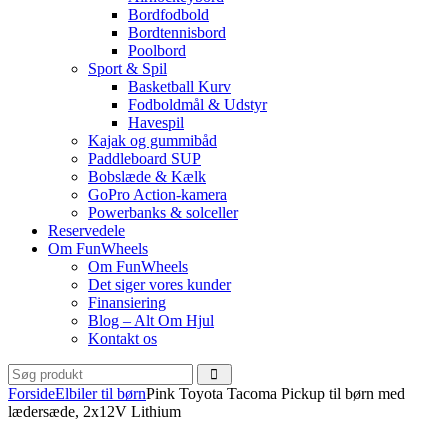
Bordfodbold
Bordtennisbord
Poolbord
Sport & Spil
Basketball Kurv
Fodboldmål & Udstyr
Havespil
Kajak og gummibåd
Paddleboard SUP
Bobslæde & Kælk
GoPro Action-kamera
Powerbanks & solceller
Reservedele
Om FunWheels
Om FunWheels
Det siger vores kunder
Finansiering
Blog – Alt Om Hjul
Kontakt os
Forside
Elbiler til børn
Pink Toyota Tacoma Pickup til børn med
lædersæde, 2x12V Lithium