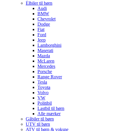
Elbiler til børn
Audi
BMW
Chevrolet
Dodge
Fiat
Ford
Jeep
Lamborghini
Maserati
Mazda
McLaren
Mercedes
Porsche
Range Rover
Tesla
Toyota
Volvo
VW
Politibil
Lastbil til børn
Alle mærker
Gåbiler til børn
UTV til børn
ATV til børn & voksne