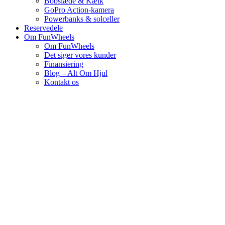
Bobslæde & Kælk
GoPro Action-kamera
Powerbanks & solceller
Reservedele
Om FunWheels
Om FunWheels
Det siger vores kunder
Finansiering
Blog – Alt Om Hjul
Kontakt os