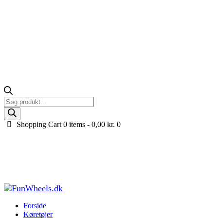
Products
search
Shopping Cart
0 items -
0,00
kr.
0
Pink Toyota Tacoma Pickup til børn med
lædersæde, 2x12V Lithium
Forside
Køretøjer til børn
Elbiler til børn
Pink Toyota Tacoma Pickup
til børn med...
Forside
Køretøjer