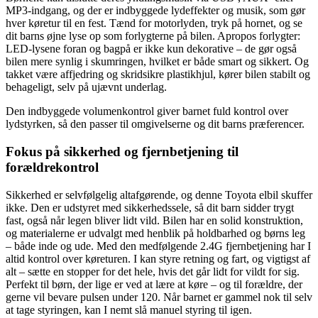
MP3-indgang, og der er indbyggede lydeffekter og musik, som gør
hver køretur til en fest. Tænd for motorlyden, tryk på hornet, og se
dit barns øjne lyse op som forlygterne på bilen. Apropos forlygter:
LED-lysene foran og bagpå er ikke kun dekorative – de gør også
bilen mere synlig i skumringen, hvilket er både smart og sikkert. Og
takket være affjedring og skridsikre plastikhjul, kører bilen stabilt og
behageligt, selv på ujævnt underlag.
Den indbyggede volumenkontrol giver barnet fuld kontrol over
lydstyrken, så den passer til omgivelserne og dit barns præferencer.
Fokus på sikkerhed og fjernbetjening til
forældrekontrol
Sikkerhed er selvfølgelig altafgørende, og denne Toyota elbil skuffer
ikke. Den er udstyret med sikkerhedssele, så dit barn sidder trygt
fast, også når legen bliver lidt vild. Bilen har en solid konstruktion,
og materialerne er udvalgt med henblik på holdbarhed og børns leg
– både inde og ude. Med den medfølgende 2.4G fjernbetjening har I
altid kontrol over køreturen. I kan styre retning og fart, og vigtigst af
alt – sætte en stopper for det hele, hvis det går lidt for vildt for sig.
Perfekt til børn, der lige er ved at lære at køre – og til forældre, der
gerne vil bevare pulsen under 120. Når barnet er gammel nok til selv
at tage styringen, kan I nemt slå manuel styring til igen.