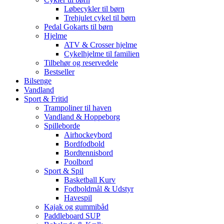
Løbecykler til børn
Trehjulet cykel til børn
Pedal Gokarts til børn
Hjelme
ATV & Crosser hjelme
Cykelhjelme til familien
Tilbehør og reservedele
Bestseller
Bilsenge
Vandland
Sport & Fritid
Trampoliner til haven
Vandland & Hoppeborg
Spilleborde
Airhockeybord
Bordfodbold
Bordtennisbord
Poolbord
Sport & Spil
Basketball Kurv
Fodboldmål & Udstyr
Havespil
Kajak og gummibåd
Paddleboard SUP