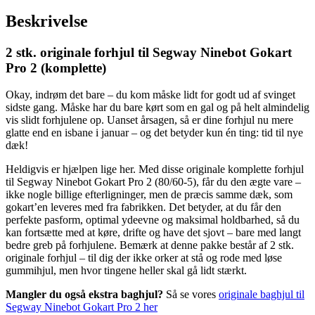
Beskrivelse
2 stk. originale forhjul til Segway Ninebot Gokart
Pro 2 (komplette)
Okay, indrøm det bare – du kom måske lidt for godt ud af svinget
sidste gang. Måske har du bare kørt som en gal og på helt almindelig
vis slidt forhjulene op. Uanset årsagen, så er dine forhjul nu mere
glatte end en isbane i januar – og det betyder kun én ting: tid til nye
dæk!
Heldigvis er hjælpen lige her. Med disse originale komplette forhjul
til Segway Ninebot Gokart Pro 2 (80/60-5), får du den ægte vare –
ikke nogle billige efterligninger, men de præcis samme dæk, som
gokart’en leveres med fra fabrikken. Det betyder, at du får den
perfekte pasform, optimal ydeevne og maksimal holdbarhed, så du
kan fortsætte med at køre, drifte og have det sjovt – bare med langt
bedre greb på forhjulene. Bemærk at denne pakke består af 2 stk.
originale forhjul – til dig der ikke orker at stå og rode med løse
gummihjul, men hvor tingene heller skal gå lidt stærkt.
Mangler du også ekstra baghjul?
Så se vores
originale baghjul til
Segway Ninebot Gokart Pro 2 her