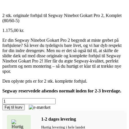
2 stk. originale forhjul til Segway Ninebot Gokart Pro 2, Komplet
(80/60-5)
1.175,00
kr.
Er din Segway Ninebot Gokart Pro 2 begyndt at miste grebet på
forhjulene? Så lever du tydeligvis bare livet, og vi har dyb respekt
for din indre drengerøv. Men nu er det så også tid til, at skifte de
slidte dæk ud med disse originale og komplette forhjul til Segway
Ninebot Gokart Pro 2! Her får du ægte Segway-kvalitet, perfekt
pasform og nem montering – så du hurtigt er klar til at trække nye
spor.
Den oplyste pris er for 2 stk. komplette forhjul.
Segway reservedele afsendes normalt inden for 2-3 hverdage.
2
stk.
Føj til kurv
originale
forhjul
1-2 dages levering
til
Segway
Hurtig levering i hele landet