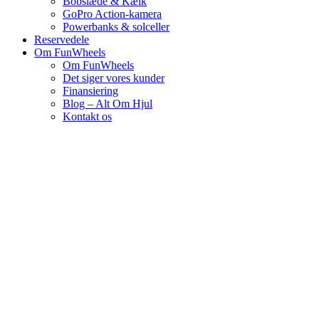
Bobslæde & Kælk
GoPro Action-kamera
Powerbanks & solceller
Reservedele
Om FunWheels
Om FunWheels
Det siger vores kunder
Finansiering
Blog – Alt Om Hjul
Kontakt os