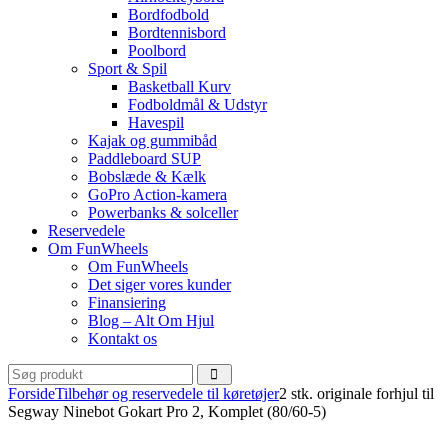
Bordfodbold
Bordtennisbord
Poolbord
Sport & Spil
Basketball Kurv
Fodboldmål & Udstyr
Havespil
Kajak og gummibåd
Paddleboard SUP
Bobslæde & Kælk
GoPro Action-kamera
Powerbanks & solceller
Reservedele
Om FunWheels
Om FunWheels
Det siger vores kunder
Finansiering
Blog – Alt Om Hjul
Kontakt os
Forside
Tilbehør og reservedele til køretøjer
2 stk. originale forhjul til
Segway Ninebot Gokart Pro 2, Komplet (80/60-5)