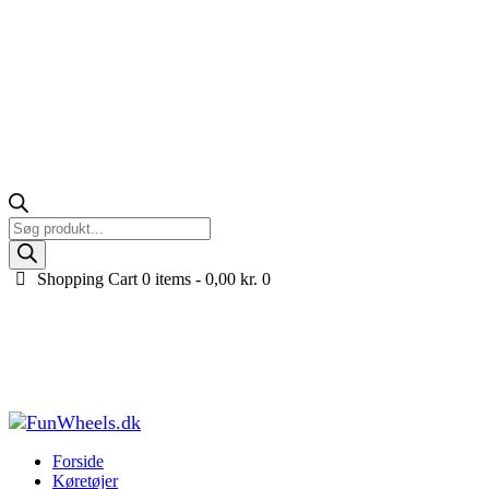
Products
search
Shopping Cart
0 items -
0,00
kr.
0
2 stk. originale forhjul til Segway Ninebot Gokart
Pro 2, Komplet (80/60-5)
Forside
Køretøjer til børn
Tilbehør og reservedele til køretøjer
2 stk.
originale forhjul til Segway Ninebot...
Forside
Køretøjer