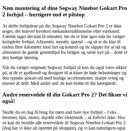
Nem montering af dine Segway Ninebot Gokart Pro
2 forhjul – hurtigere end et pitstop
At skifte forhjulene på din Segway Ninebot Gokart Pro 2 er ikke
noget, der kræver hverken mekanikeruddannelse eller værksted.
Faktisk tager det kun få minutter, før du er klar igen mår du vælger
komplette forhjul. Afmontér, montér, spænd – og så er du klar til
endnu flere kilometer med fart og kontrol og du slipper for at stå og
afmontere de gamle gummihjul fra fælgen og sætte nye på – dette er
den hurtige løsning.
Når du vælger originale Segway forhjul så kan du også være sikker
på, at de er godkendt og designet til at klare de høje belastninger og
den typiske gokart-stil med hurtige accelerationer, skarpe sving og
masser af drift. Med andre ord: de kan holde til din køreglæde.
Andre reservedele til din Gokart Pro 2? Det fikser vi
også!
Skulle du en dag få brug for mere end bare nye forhjul – f.eks.
bremser, hjul, motor, skjolde eller elektronik – så fortvivl ikke. Hos
os kan du bestille alle reservedele til Segway Ninebot Gokart Pro 2
(dog har vi ikke alt oprettet på shoppen), og vi kan naturligvis også