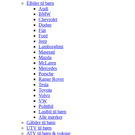
Elbiler til børn
Audi
BMW
Chevrolet
Dodge
Fiat
Ford
Jeep
Lamborghini
Maserati
Mazda
McLaren
Mercedes
Porsche
Range Rover
Tesla
Toyota
Volvo
VW
Politibil
Lastbil til børn
Alle mærker
Gåbiler til børn
UTV til børn
ATV til børn & voksne