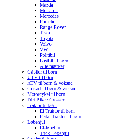
Mazda
McLaren
Mercedes
Porsche
Range Rover
Tesla
Toyota
Volvo
VW
Politibil
Lastbil til børn
Alle mærker
Gåbiler til børn
UTV til børn
ATV til børn & voksne
Gokart til børn & voksne
Motorcykel til børn
Dirt Bike / Crosser
Traktor til børn
El Traktor til børn
Pedal Traktor til børn
Løbehjul
El-løbehjul
Trick Løbehjul
Cykler til børn