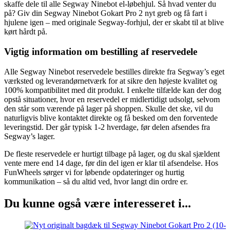
skaffe dele til alle Segway Ninebot el-løbehjul. Så hvad venter du
på? Giv din Segway Ninebot Gokart Pro 2 nyt greb og få fart i
hjulene igen – med originale Segway-forhjul, der er skabt til at blive
kørt hårdt på.
Vigtig information om bestilling af reservedele
Alle Segway Ninebot reservedele bestilles direkte fra Segway’s eget
værksted og leverandørnetværk for at sikre den højeste kvalitet og
100% kompatibilitet med dit produkt. I enkelte tilfælde kan der dog
opstå situationer, hvor en reservedel er midlertidigt udsolgt, selvom
den står som værende på lager på shoppen. Skulle det ske, vil du
naturligvis blive kontaktet direkte og få besked om den forventede
leveringstid. Der går typisk 1-2 hverdage, før delen afsendes fra
Segway’s lager.
De fleste reservedele er hurtigt tilbage på lager, og du skal sjældent
vente mere end 14 dage, før din del igen er klar til afsendelse. Hos
FunWheels sørger vi for løbende opdateringer og hurtig
kommunikation – så du altid ved, hvor langt din ordre er.
Du kunne også være interesseret i...