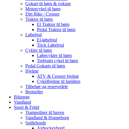
Gokart til børn & voksne
Motorcykel til børn
Dirt Bike / Crosser
Traktor til børn
El Traktor til børn
Pedal Traktor til børn
Løbehjul
El-løbehjul
Trick Løbehjul
Cykler til børn
Løbecykler til børn
Trehjulet cykel til børn
Pedal Gokarts til børn
Hjelme
ATV & Crosser hjelme
Cykelhjelme til familien
Tilbehør og reservedele
Bestseller
Bilsenge
Vandland
Sport & Fritid
Trampoliner til haven
Vandland & Hoppeborg
Spilleborde
Airhockeybord