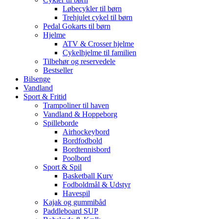
Løbecykler til børn
Trehjulet cykel til børn
Pedal Gokarts til børn
Hjelme
ATV & Crosser hjelme
Cykelhjelme til familien
Tilbehør og reservedele
Bestseller
Bilsenge
Vandland
Sport & Fritid
Trampoliner til haven
Vandland & Hoppeborg
Spilleborde
Airhockeybord
Bordfodbold
Bordtennisbord
Poolbord
Sport & Spil
Basketball Kurv
Fodboldmål & Udstyr
Havespil
Kajak og gummibåd
Paddleboard SUP