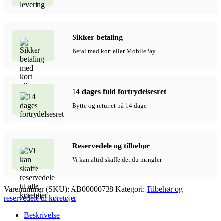
Ninebot
Gokart
Pro
2,
Sikker betaling
Komplet
(80/60-
Betal med kort eller MobilePay
5)
antal
14 dages fuld fortrydelsesret
Bytte og returret på 14 dage
Reservedele og tilbehør
Vi kan altid skaffe det du mangler
Varenummer (SKU):
AB00000738
Kategori:
Tilbehør og
reservedele til køretøjer
Beskrivelse