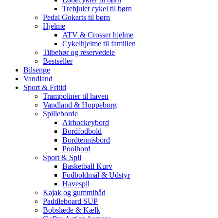
Trehjulet cykel til børn
Pedal Gokarts til børn
Hjelme
ATV & Crosser hjelme
Cykelhjelme til familien
Tilbehør og reservedele
Bestseller
Bilsenge
Vandland
Sport & Fritid
Trampoliner til haven
Vandland & Hoppeborg
Spilleborde
Airhockeybord
Bordfodbold
Bordtennisbord
Poolbord
Sport & Spil
Basketball Kurv
Fodboldmål & Udstyr
Havespil
Kajak og gummibåd
Paddleboard SUP
Bobslæde & Kælk