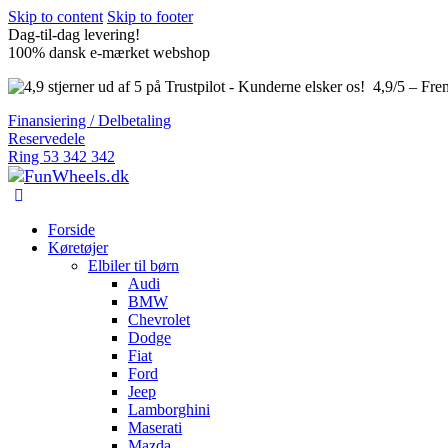
Skip to content
Skip to footer
Dag-til-dag levering!
100% dansk e-mærket webshop
4,9/5 – Fre
Finansiering / Delbetaling
Reservedele
Ring 53 342 342
Forside
Køretøjer
Elbiler til børn
Audi
BMW
Chevrolet
Dodge
Fiat
Ford
Jeep
Lamborghini
Maserati
Mazda