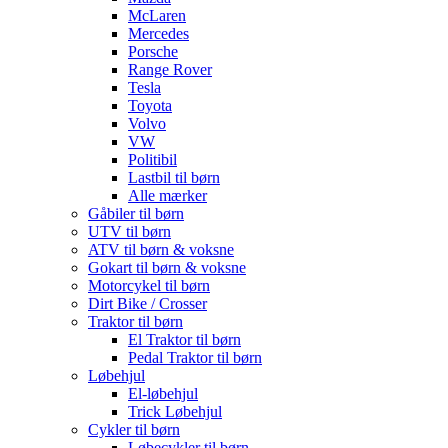
McLaren
Mercedes
Porsche
Range Rover
Tesla
Toyota
Volvo
VW
Politibil
Lastbil til børn
Alle mærker
Gåbiler til børn
UTV til børn
ATV til børn & voksne
Gokart til børn & voksne
Motorcykel til børn
Dirt Bike / Crosser
Traktor til børn
El Traktor til børn
Pedal Traktor til børn
Løbehjul
El-løbehjul
Trick Løbehjul
Cykler til børn
Løbecykler til børn