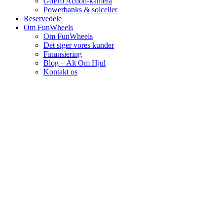
GoPro Action-kamera
Powerbanks & solceller
Reservedele
Om FunWheels
Om FunWheels
Det siger vores kunder
Finansiering
Blog – Alt Om Hjul
Kontakt os