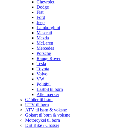
Chevrolet
Dodge
Fiat
Ford
Jeep
Lamborghini
Maserati
Mazda
McLaren
Mercedes
Porsche
Range Rover
Tesla
Toyota
Volvo
VW
Politibil
Lastbil til børn
Alle mærker
Gåbiler til børn
UTV til børn
ATV til børn & voksne
Gokart til børn & voksne
Motorcykel til børn
Dirt Bike / Crosser