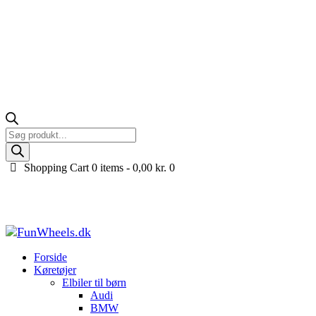
Products
search
Shopping Cart
0 items -
0,00
kr.
0
Ny komplet udstødning til Renegade 49cc ATV
Forside
Køretøjer til børn
Tilbehør og reservedele til køretøjer
Ny kompl
Forside
Køretøjer
Elbiler til børn
Audi
BMW