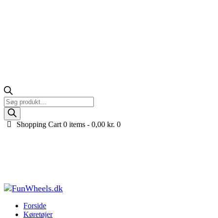
Products
search
Shopping Cart
0 items -
0,00
kr.
0
New Holland gravemaskine til børn, 4x12V m.
gummihjul
Forside
Køretøjer til børn
El Traktor til børn
New Holland
gravemaskine til børn, 4x12V m...
Forside
Køretøjer