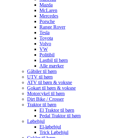
Mazda
McLaren
Mercedes
Porsche
Range Rover
Tesla
Toyota
Volvo
VW
Politibil
Lastbil til børn
Alle mærker
Gåbiler til børn
UTV til børn
ATV til børn & voksne
Gokart til børn & voksne
Motorcykel til børn
Dirt Bike / Crosser
Traktor til børn
El Traktor til børn
Pedal Traktor til børn
Løbehjul
El-løbehjul
Trick Løbehjul
Cykler til børn