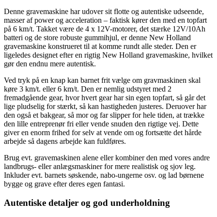
Denne gravemaskine har udover sit flotte og autentiske udseende,
masser af power og acceleration – faktisk kører den med en topfart
på 6 km/t. Takket være de 4 x 12V-motorer, det stærke 12V/10Ah
batteri og de store robuste gummihjul, er denne New Holland
gravemaskine konstrueret til at komme rundt alle steder. Den er
ligeledes designet efter en rigtig New Holland gravemaskine, hvilket
gør den endnu mere autentisk.
Ved tryk på en knap kan barnet frit vælge om gravmaskinen skal
køre 3 km/t. eller 6 km/t. Den er nemlig udstyret med 2
fremadgående gear, hvor hvert gear har sin egen topfart, så går det
lige pludselig for stærkt, så kan hastigheden justeres. Deruover har
den også et bakgear, så mor og far slipper for hele tiden, at trække
den lille entreprenør fri eller vende snuden den rigtige vej. Dette
giver en enorm frihed for selv at vende om og fortsætte det hårde
arbejde så dagens arbejde kan fuldføres.
Brug evt. gravemaskinen alene eller kombiner den med vores andre
landbrugs- eller anlægsmaskiner for mere realistisk og sjov leg.
Inkluder evt. barnets søskende, nabo-ungerne osv. og lad børnene
bygge og grave efter deres egen fantasi.
Autentiske detaljer og god underholdning