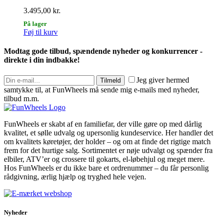
3.495,00
kr.
På lager
Føj til kurv
Modtag gode tilbud, spændende nyheder og konkurrencer -
direkte i din indbakke!
Jeg giver hermed
Tilmeld
samtykke til, at FunWheels må sende mig e-mails med nyheder,
tilbud m.m.
FunWheels er skabt af en familiefar, der ville gøre op med dårlig
kvalitet, et sølle udvalg og upersonlig kundeservice. Her handler det
om kvalitets køretøjer, der holder – og om at finde det rigtige match
frem for det hurtige salg. Sortimentet er nøje udvalgt og spænder fra
elbiler, ATV’er og crossere til gokarts, el-løbehjul og meget mere.
Hos FunWheels er du ikke bare et ordrenummer – du får personlig
rådgivning, ærlig hjælp og tryghed hele vejen.
Nyheder