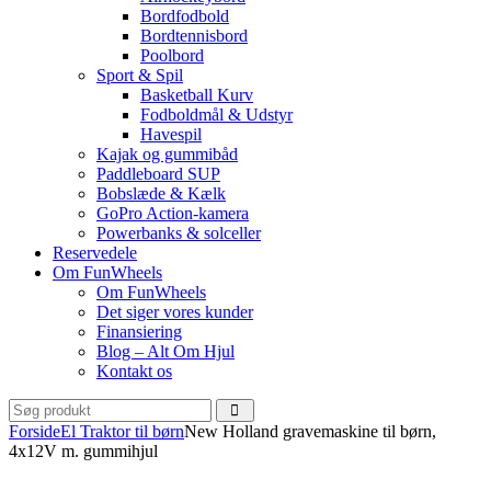
Bordfodbold
Bordtennisbord
Poolbord
Sport & Spil
Basketball Kurv
Fodboldmål & Udstyr
Havespil
Kajak og gummibåd
Paddleboard SUP
Bobslæde & Kælk
GoPro Action-kamera
Powerbanks & solceller
Reservedele
Om FunWheels
Om FunWheels
Det siger vores kunder
Finansiering
Blog – Alt Om Hjul
Kontakt os
Forside
El Traktor til børn
New Holland gravemaskine til børn,
4x12V m. gummihjul