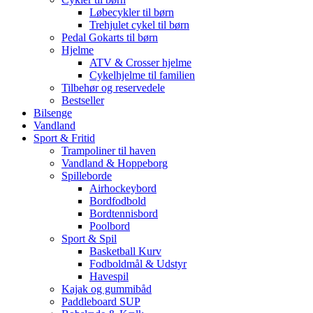
Løbecykler til børn
Trehjulet cykel til børn
Pedal Gokarts til børn
Hjelme
ATV & Crosser hjelme
Cykelhjelme til familien
Tilbehør og reservedele
Bestseller
Bilsenge
Vandland
Sport & Fritid
Trampoliner til haven
Vandland & Hoppeborg
Spilleborde
Airhockeybord
Bordfodbold
Bordtennisbord
Poolbord
Sport & Spil
Basketball Kurv
Fodboldmål & Udstyr
Havespil
Kajak og gummibåd
Paddleboard SUP