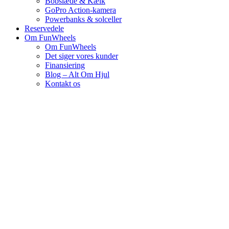
Bobslæde & Kælk
GoPro Action-kamera
Powerbanks & solceller
Reservedele
Om FunWheels
Om FunWheels
Det siger vores kunder
Finansiering
Blog – Alt Om Hjul
Kontakt os