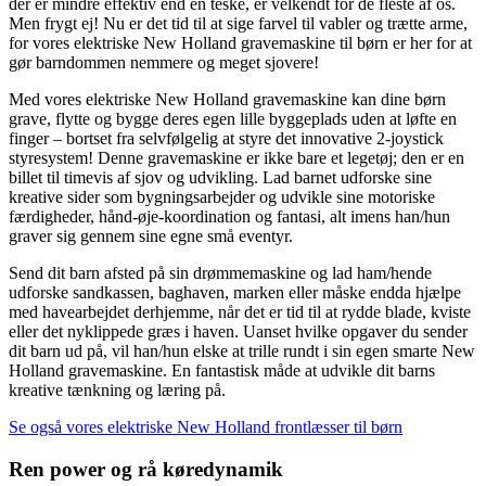
der er mindre effektiv end en teske, er velkendt for de fleste af os.
Men frygt ej! Nu er det tid til at sige farvel til vabler og trætte arme,
for vores elektriske New Holland gravemaskine til børn er her for at
gør barndommen nemmere og meget sjovere!
Med vores elektriske New Holland gravemaskine kan dine børn
grave, flytte og bygge deres egen lille byggeplads uden at løfte en
finger – bortset fra selvfølgelig at styre det innovative 2-joystick
styresystem! Denne gravemaskine er ikke bare et legetøj; den er en
billet til timevis af sjov og udvikling. Lad barnet udforske sine
kreative sider som bygningsarbejder og udvikle sine motoriske
færdigheder, hånd-øje-koordination og fantasi, alt imens han/hun
graver sig gennem sine egne små eventyr.
Send dit barn afsted på sin drømmemaskine og lad ham/hende
udforske sandkassen, baghaven, marken eller måske endda hjælpe
med havearbejdet derhjemme, når det er tid til at rydde blade, kviste
eller det nyklippede græs i haven. Uanset hvilke opgaver du sender
dit barn ud på, vil han/hun elske at trille rundt i sin egen smarte New
Holland gravemaskine. En fantastisk måde at udvikle dit barns
kreative tænkning og læring på.
Se også vores elektriske New Holland frontlæsser til børn
Ren power og rå køredynamik