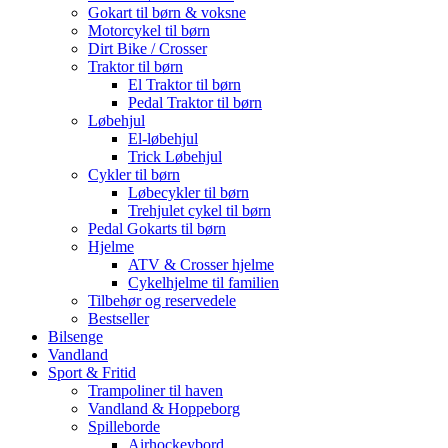
Gokart til børn & voksne
Motorcykel til børn
Dirt Bike / Crosser
Traktor til børn
El Traktor til børn
Pedal Traktor til børn
Løbehjul
El-løbehjul
Trick Løbehjul
Cykler til børn
Løbecykler til børn
Trehjulet cykel til børn
Pedal Gokarts til børn
Hjelme
ATV & Crosser hjelme
Cykelhjelme til familien
Tilbehør og reservedele
Bestseller
Bilsenge
Vandland
Sport & Fritid
Trampoliner til haven
Vandland & Hoppeborg
Spilleborde
Airhockeybord