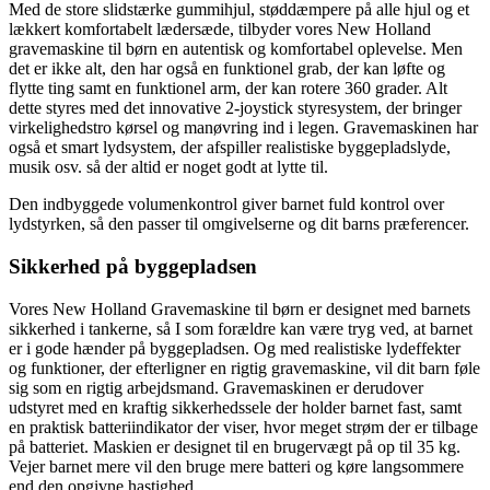
Med de store slidstærke gummihjul, støddæmpere på alle hjul og et
lækkert komfortabelt lædersæde, tilbyder vores New Holland
gravemaskine til børn en autentisk og komfortabel oplevelse. Men
det er ikke alt, den har også en funktionel grab, der kan løfte og
flytte ting samt en funktionel arm, der kan rotere 360 grader. Alt
dette styres med det innovative 2-joystick styresystem, der bringer
virkelighedstro kørsel og manøvring ind i legen. Gravemaskinen har
også et smart lydsystem, der afspiller realistiske byggepladslyde,
musik osv. så der altid er noget godt at lytte til.
Den indbyggede volumenkontrol giver barnet fuld kontrol over
lydstyrken, så den passer til omgivelserne og dit barns præferencer.
Sikkerhed på byggepladsen
Vores New Holland Gravemaskine til børn er designet med barnets
sikkerhed i tankerne, så I som forældre kan være tryg ved, at barnet
er i gode hænder på byggepladsen. Og med realistiske lydeffekter
og funktioner, der efterligner en rigtig gravemaskine, vil dit barn føle
sig som en rigtig arbejdsmand. Gravemaskinen er derudover
udstyret med en kraftig sikkerhedssele der holder barnet fast, samt
en praktisk batteriindikator der viser, hvor meget strøm der er tilbage
på batteriet. Maskien er designet til en brugervægt på op til 35 kg.
Vejer barnet mere vil den bruge mere batteri og køre langsommere
end den opgivne hastighed.