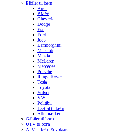
Elbiler til børn
Audi
BMW
Chevrolet
Dodge
Fiat
Ford
Jeep
Lamborghini
Maserati
Mazda
McLaren
Mercedes
Porsche
Range Rover
Tesla
Toyota
Volvo
VW
Politibil
Lastbil til børn
Alle mærker
Gåbiler til børn
UTV til børn
ATV til børn & voksne