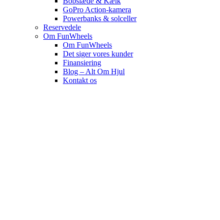
Bobslæde & Kælk
GoPro Action-kamera
Powerbanks & solceller
Reservedele
Om FunWheels
Om FunWheels
Det siger vores kunder
Finansiering
Blog – Alt Om Hjul
Kontakt os