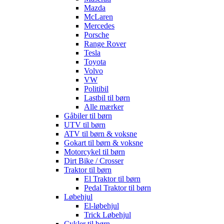
Mazda
McLaren
Mercedes
Porsche
Range Rover
Tesla
Toyota
Volvo
VW
Politibil
Lastbil til børn
Alle mærker
Gåbiler til børn
UTV til børn
ATV til børn & voksne
Gokart til børn & voksne
Motorcykel til børn
Dirt Bike / Crosser
Traktor til børn
El Traktor til børn
Pedal Traktor til børn
Løbehjul
El-løbehjul
Trick Løbehjul
Cykler til børn