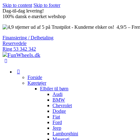
Skip to content
Skip to footer
Dag-til-dag levering!
100% dansk e-mærket webshop
4,9/5 – Fre
Finansiering / Delbetaling
Reservedele
Ring 53 342 342
Forside
Køretøjer
Elbiler til børn
Audi
BMW
Chevrolet
Dodge
Fiat
Ford
Jeep
Lamborghini
Maserati