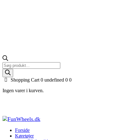
Products
search
Shopping Cart
0 undefined
0
0
Ingen varer i kurven.
Mazda MX-5 4x12V med gummihjul, Rød
Forside
Køretøjer til børn
Elbiler til børn
Mazda MX-5 4x12V med gum
Forside
Køretøjer