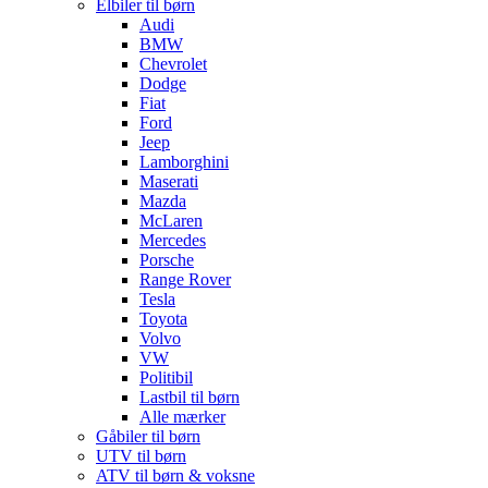
Elbiler til børn
Audi
BMW
Chevrolet
Dodge
Fiat
Ford
Jeep
Lamborghini
Maserati
Mazda
McLaren
Mercedes
Porsche
Range Rover
Tesla
Toyota
Volvo
VW
Politibil
Lastbil til børn
Alle mærker
Gåbiler til børn
UTV til børn
ATV til børn & voksne