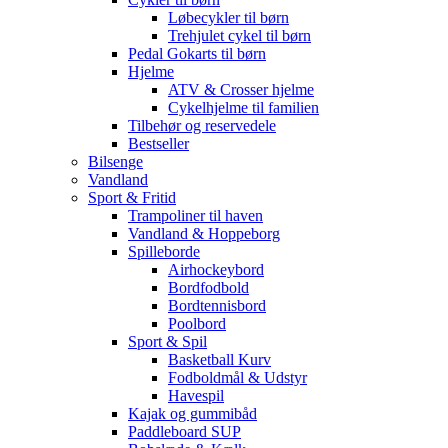
Løbecykler til børn
Trehjulet cykel til børn
Pedal Gokarts til børn
Hjelme
ATV & Crosser hjelme
Cykelhjelme til familien
Tilbehør og reservedele
Bestseller
Bilsenge
Vandland
Sport & Fritid
Trampoliner til haven
Vandland & Hoppeborg
Spilleborde
Airhockeybord
Bordfodbold
Bordtennisbord
Poolbord
Sport & Spil
Basketball Kurv
Fodboldmål & Udstyr
Havespil
Kajak og gummibåd
Paddleboard SUP