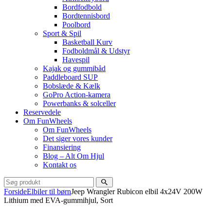
Bordfodbold
Bordtennisbord
Poolbord
Sport & Spil
Basketball Kurv
Fodboldmål & Udstyr
Havespil
Kajak og gummibåd
Paddleboard SUP
Bobslæde & Kælk
GoPro Action-kamera
Powerbanks & solceller
Reservedele
Om FunWheels
Om FunWheels
Det siger vores kunder
Finansiering
Blog – Alt Om Hjul
Kontakt os
Forside
Elbiler til børn
Jeep Wrangler Rubicon elbil 4x24V 200W
Lithium med EVA-gummihjul, Sort