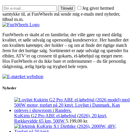
Jeg giver hermed
Tilmeld
samtykke til, at FunWheels må sende mig e-mails med nyheder,
tilbud m.m.
FunWheels er skabt af en familiefar, der ville gøre op med dårlig
kvalitet, et sølle udvalg og upersonlig kundeservice. Her handler det
om kvalitets køretøjer, der holder – og om at finde det rigtige match
frem for det hurtige salg. Sortimentet er nøje udvalgt og spænder fra
elbiler, ATV’er og crossere til gokarts, el-løbehjul og meget mere.
Hos FunWheels er du ikke bare et ordrenummer – du får personlig
rådgivning, ærlig hjælp og tryghed hele vejen.
Nyheder
KuKirin G2 Pro ABE el-løbehjul (2026), 20 km/t,
Rækkevidde 65 km, 500W
5.199,00
kr.