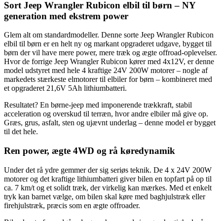
Sort Jeep Wrangler Rubicon elbil til børn – NY
generation med ekstrem power
Glem alt om standardmodeller. Denne sorte Jeep Wrangler Rubicon
elbil til børn er en helt ny og markant opgraderet udgave, bygget til
børn der vil have mere power, mere træk og ægte offroad-oplevelser.
Hvor de forrige Jeep Wrangler Rubicon kører med 4x12V, er denne
model udstyret med hele 4 kraftige 24V 200W motorer – nogle af
markedets stærkeste elmotorer til elbiler for børn – kombineret med
et opgraderet 21,6V 5Ah lithiumbatteri.
Resultatet? En børne-jeep med imponerende trækkraft, stabil
acceleration og overskud til terræn, hvor andre elbiler må give op.
Græs, grus, asfalt, sten og ujævnt underlag – denne model er bygget
til det hele.
Ren power, ægte 4WD og rå køredynamik
Under det rå ydre gemmer der sig seriøs teknik. De 4 x 24V 200W
motorer og det kraftige lithiumbatteri giver bilen en topfart på op til
ca. 7 km/t og et solidt træk, der virkelig kan mærkes. Med et enkelt
tryk kan barnet vælge, om bilen skal køre med baghjulstræk eller
firehjulstræk, præcis som en ægte offroader.