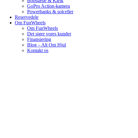
Bobslæde & Kælk
GoPro Action-kamera
Powerbanks & solceller
Reservedele
Om FunWheels
Om FunWheels
Det siger vores kunder
Finansiering
Blog – Alt Om Hjul
Kontakt os