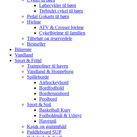
Løbecykler til børn
Trehjulet cykel til børn
Pedal Gokarts til børn
Hjelme
ATV & Crosser hjelme
Cykelhjelme til familien
Tilbehør og reservedele
Bestseller
Bilsenge
Vandland
Sport & Fritid
Trampoliner til haven
Vandland & Hoppeborg
Spilleborde
Airhockeybord
Bordfodbold
Bordtennisbord
Poolbord
Sport & Spil
Basketball Kurv
Fodboldmål & Udstyr
Havespil
Kajak og gummibåd
Paddleboard SUP