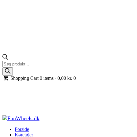
Products
search
Shopping Cart
0 items -
0,00
kr.
0
Jeep Wrangler Rubicon elbil 4x24V 200W Lithium
med EVA-gummihjul, Sort
Forside
Køretøjer til børn
Elbiler til børn
Jeep Wrangler Rubicon elbil
4x24V 200W Lithium...
Forside
Køretøjer