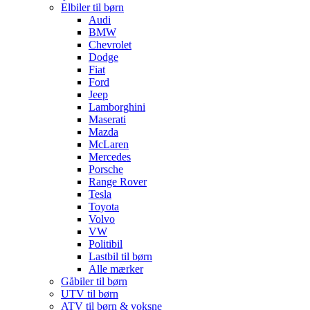
Elbiler til børn
Audi
BMW
Chevrolet
Dodge
Fiat
Ford
Jeep
Lamborghini
Maserati
Mazda
McLaren
Mercedes
Porsche
Range Rover
Tesla
Toyota
Volvo
VW
Politibil
Lastbil til børn
Alle mærker
Gåbiler til børn
UTV til børn
ATV til børn & voksne