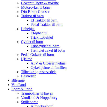
Gokart til børn & voksne
Motorcykel til børn
Dirt Bike / Crosser
Traktor til børn
El Traktor til børn
Pedal Traktor til børn
Løbehjul
El-løbehjul
Trick Løbehjul
Cykler til børn
Løbecykler til børn
Trehjulet cykel til børn
Pedal Gokarts til børn
Hjelme
ATV & Crosser hjelme
Cykelhjelme til familien
Tilbehør og reservedele
Bestseller
Bilsenge
Vandland
Sport & Fritid
Trampoliner til haven
Vandland & Hoppeborg
Spilleborde
Airhockeybord