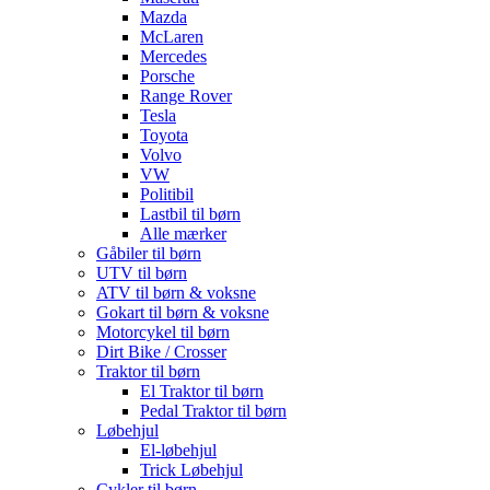
Mazda
McLaren
Mercedes
Porsche
Range Rover
Tesla
Toyota
Volvo
VW
Politibil
Lastbil til børn
Alle mærker
Gåbiler til børn
UTV til børn
ATV til børn & voksne
Gokart til børn & voksne
Motorcykel til børn
Dirt Bike / Crosser
Traktor til børn
El Traktor til børn
Pedal Traktor til børn
Løbehjul
El-løbehjul
Trick Løbehjul
Cykler til børn