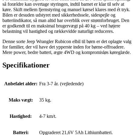
så forældre kan overtage styringen, indtil barnet er klar til selv at
køre. Skift mellem fjernstyring og manuel kørsel klares med ét tryk.
Bilen er desuden udstyret med sikkerhedssele, sidespejle og
batteriindikator, så man altid har overblik over strømforbruget. Den
er godkendt til en maksimal brugervægt på 40 kg – ved højere
belastning vil hastighed og rækkevidde naturligt reduceres.
Denne sorte
Jeep Wrangler Rubicon
elbil til børn er det oplagte valg
for familier, der vil have det ypperste inden for børne-offroadere.
Mere power, bedre batteri, ægte 4WD og kompromisløs køreglæde.
Specifikationer
Anbefalet alder:
Fra 3-7 år. (vejledende)
Maks vægt:
35 kg.
Hastighed:
4-7 km/t.
Batteri:
Opgraderet 21,6V 5Ah Lithiumbatteri.