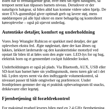
Bilen har to fremadgående gear, hver med sin egen hastighed, så
tempoet nemt kan tilpasses barnets niveau. Derudover er der
naturligvis bakgear, så bilen altid kan komme videre uden hjælp. De
store EVA-gummihjul giver optimalt greb og lavere støj, mens
støddæmpere på alle hjul sikrer en mere behagelig og kontrolleret
køreoplevelse – også på ujævnt underlag.
Autentiske detaljer, komfort og underholdning
Vores Jeep Wrangler Rubicon er spækket med detaljer, der gør
oplevelsen ekstra fed. Ægte nøglestart, døre der kan åbnes og
lukkes, lækkert lædersæde og den karakteristiske motorlyd ved
opstart får bilen til at føles som den ægte vare. LED-lys for og bag,
elektrisk horn og et gennemført cockpit fuldender looket.
Underholdningen er også på plads. Via Bluetooth, AUX, USB eller
SD-kort kan barnet høre sin yndlingsmusik, mens turen går ud i det
blå. Lyden styres nemt via den indbyggede volumenkontrol, så
niveauet passer til både omgivelser og præferencer. Under
fronthjelmen gemmer der sig et praktisk opbevaringsrum til snacks,
drikkevarer eller legetøj.
Fjernbetjening til forældrekontrol
For maksimal tryghed leveres bilen med en 2.4 GHz fjernbetjening,