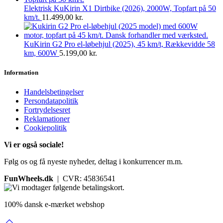
Elektrisk KuKirin X1 Dirtbike (2026), 2000W, Topfart på 50
km/t.
11.499,00
kr.
KuKirin G2 Pro el-løbehjul (2025), 45 km/t, Rækkevidde 58
km, 600W
5.199,00
kr.
Information
Handelsbetingelser
Persondatapolitik
Fortrydelsesret
Reklamationer
Cookiepolitik
Vi er også sociale!
Følg os og få nyeste nyheder, deltag i konkurrencer m.m.
FunWheels.dk
| CVR: 45836541
100% dansk e-mærket webshop