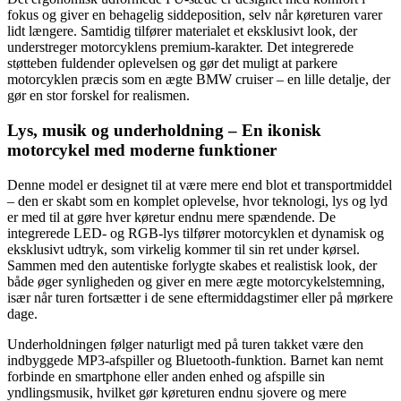
fokus og giver en behagelig siddeposition, selv når køreturen varer
lidt længere. Samtidig tilfører materialet et eksklusivt look, der
understreger motorcyklens premium-karakter. Det integrerede
støtteben fuldender oplevelsen og gør det muligt at parkere
motorcyklen præcis som en ægte BMW cruiser – en lille detalje, der
gør en stor forskel for realismen.
Lys, musik og underholdning – En ikonisk
motorcykel med moderne funktioner
Denne model er designet til at være mere end blot et transportmiddel
– den er skabt som en komplet oplevelse, hvor teknologi, lys og lyd
er med til at gøre hver køretur endnu mere spændende. De
integrerede LED- og RGB-lys tilfører motorcyklen et dynamisk og
eksklusivt udtryk, som virkelig kommer til sin ret under kørsel.
Sammen med den autentiske forlygte skabes et realistisk look, der
både øger synligheden og giver en mere ægte motorcykelstemning,
især når turen fortsætter i de sene eftermiddagstimer eller på mørkere
dage.
Underholdningen følger naturligt med på turen takket være den
indbyggede MP3-afspiller og Bluetooth-funktion. Barnet kan nemt
forbinde en smartphone eller anden enhed og afspille sin
yndlingsmusik, hvilket gør køreturen endnu sjovere og mere