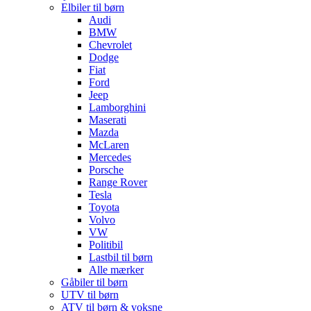
Elbiler til børn
Audi
BMW
Chevrolet
Dodge
Fiat
Ford
Jeep
Lamborghini
Maserati
Mazda
McLaren
Mercedes
Porsche
Range Rover
Tesla
Toyota
Volvo
VW
Politibil
Lastbil til børn
Alle mærker
Gåbiler til børn
UTV til børn
ATV til børn & voksne