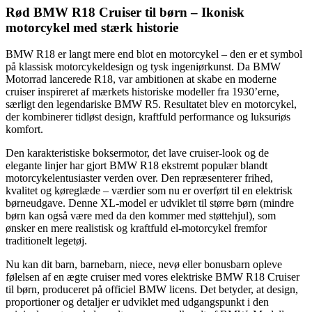
Rød BMW R18 Cruiser til børn – Ikonisk
motorcykel med stærk historie
BMW R18 er langt mere end blot en motorcykel – den er et symbol
på klassisk motorcykeldesign og tysk ingeniørkunst. Da BMW
Motorrad lancerede R18, var ambitionen at skabe en moderne
cruiser inspireret af mærkets historiske modeller fra 1930’erne,
særligt den legendariske BMW R5. Resultatet blev en motorcykel,
der kombinerer tidløst design, kraftfuld performance og luksuriøs
komfort.
Den karakteristiske boksermotor, det lave cruiser-look og de
elegante linjer har gjort BMW R18 ekstremt populær blandt
motorcykelentusiaster verden over. Den repræsenterer frihed,
kvalitet og køreglæde – værdier som nu er overført til en elektrisk
børneudgave. Denne XL-model er udviklet til større børn (mindre
børn kan også være med da den kommer med støttehjul), som
ønsker en mere realistisk og kraftfuld el-motorcykel fremfor
traditionelt legetøj.
Nu kan dit barn, barnebarn, niece, nevø eller bonusbarn opleve
følelsen af en ægte cruiser med vores elektriske BMW R18 Cruiser
til børn, produceret på officiel BMW licens. Det betyder, at design,
proportioner og detaljer er udviklet med udgangspunkt i den