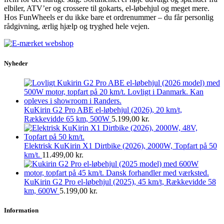
elbiler, ATV’er og crossere til gokarts, el-løbehjul og meget mere.
Hos FunWheels er du ikke bare et ordrenummer – du får personlig
rådgivning, ærlig hjælp og tryghed hele vejen.
Nyheder
KuKirin G2 Pro ABE el-løbehjul (2026), 20 km/t,
Rækkevidde 65 km, 500W
5.199,00
kr.
Elektrisk KuKirin X1 Dirtbike (2026), 2000W, Topfart på 50
km/t.
11.499,00
kr.
KuKirin G2 Pro el-løbehjul (2025), 45 km/t, Rækkevidde 58
km, 600W
5.199,00
kr.
Information