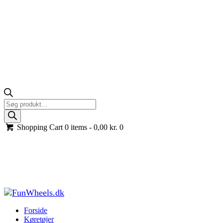
Products
search
Shopping Cart
0 items -
0,00
kr.
0
Ikonisk BMW R18 Cruiser til børn, 24V Lithium,
200W brushless, 21 km/t., Rød
Forside
Køretøjer til børn
El motorcykel til børn
Ikonisk BMW R18
Cruiser til børn, 24V...
Forside
Køretøjer