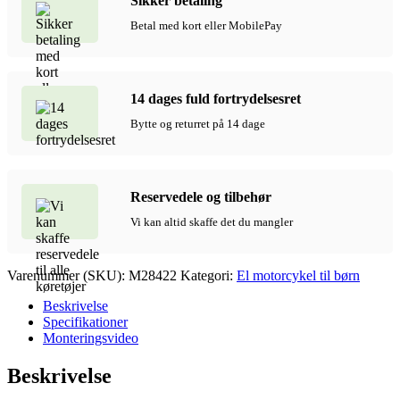
Sikker betaling
brushless,
21
Betal med kort eller MobilePay
km/t.,
Rød
antal
14 dages fuld fortrydelsesret
Bytte og returret på 14 dage
Reservedele og tilbehør
Vi kan altid skaffe det du mangler
Varenummer (SKU):
M28422
Kategori:
El motorcykel til børn
Beskrivelse
Specifikationer
Monteringsvideo
Beskrivelse