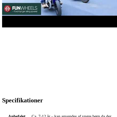
Specifikationer
Anbefalet
Ca. 7-12 år – kan anvendes af yngre børn da der