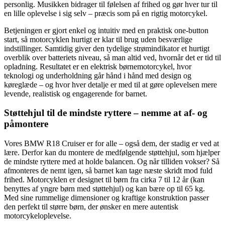
personlig. Musikken bidrager til følelsen af frihed og gør hver tur til
en lille oplevelse i sig selv – præcis som på en rigtig motorcykel.
Betjeningen er gjort enkel og intuitiv med en praktisk one-button
start, så motorcyklen hurtigt er klar til brug uden besværlige
indstillinger. Samtidig giver den tydelige strømindikator et hurtigt
overblik over batteriets niveau, så man altid ved, hvornår det er tid til
opladning. Resultatet er en elektrisk børnemotorcykel, hvor
teknologi og underholdning går hånd i hånd med design og
køreglæde – og hvor hver detalje er med til at gøre oplevelsen mere
levende, realistisk og engagerende for barnet.
Støttehjul til de mindste ryttere – nemme at af- og
påmontere
Vores BMW R18 Cruiser er for alle – også dem, der stadig er ved at
lære. Derfor kan du montere de medfølgende støttehjul, som hjælper
de mindste ryttere med at holde balancen. Og når tilliden vokser? Så
afmonteres de nemt igen, så barnet kan tage næste skridt mod fuld
frihed. Motorcyklen er designet til børn fra cirka 7 til 12 år (kan
benyttes af yngre børn med støttehjul) og kan bære op til 65 kg.
Med sine rummelige dimensioner og kraftige konstruktion passer
den perfekt til større børn, der ønsker en mere autentisk
motorcykeloplevelse.