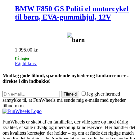
BMW F850 GS Politi el motorcykel
til børn, EVA-gummihjul, 12V
barn
1.995,00
kr.
På lager
Føj til kurv
Modtag gode tilbud, spændende nyheder og konkurrencer -
direkte i din indbakke!
Jeg giver hermed
Tilmeld
samtykke til, at FunWheels må sende mig e-mails med nyheder,
tilbud m.m.
FunWheels er skabt af en familiefar, der ville gøre op med dårlig
kvalitet, et sølle udvalg og upersonlig kundeservice. Her handler det
om kvalitets køretøjer, der holder – og om at finde det rigtige match
frem for det hurtige salg. Sortimentet er nøje udvalgt og spænder fra