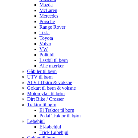
Mazda
McLaren
Mercedes
Porsche
Range Rover
Tesla
Toyota
Volvo
VW
Politibil
Lastbil til børn
Alle mærker
Gåbiler til børn
UTV til børn
ATV til børn & voksne
Gokart til børn & voksne
Motorcykel til børn
Dirt Bike / Crosser
Traktor til børn
El Traktor til børn
Pedal Traktor til børn
Løbehjul
El-løbehjul
Trick Løbehjul
Cykler til børn