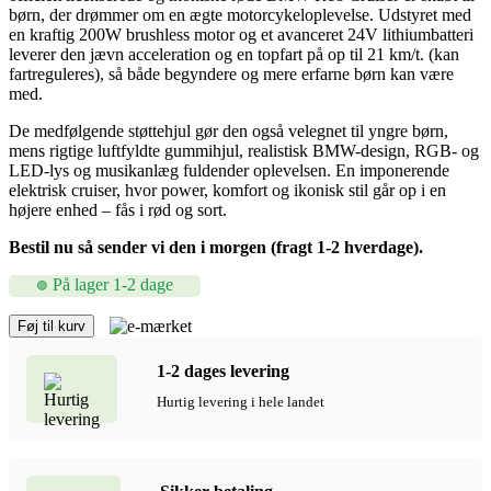
børn, der drømmer om en ægte motorcykeloplevelse. Udstyret med
en kraftig 200W brushless motor og et avanceret 24V lithiumbatteri
leverer den jævn acceleration og en topfart på op til 21 km/t. (kan
fartreguleres), så både begyndere og mere erfarne børn kan være
med.
De medfølgende støttehjul gør den også velegnet til yngre børn,
mens rigtige luftfyldte gummihjul, realistisk BMW-design, RGB- og
LED-lys og musikanlæg fuldender oplevelsen. En imponerende
elektrisk cruiser, hvor power, komfort og ikonisk stil går op i en
højere enhed – fås i rød og sort.
Bestil nu så sender vi den i morgen (fragt 1-2 hverdage).
På lager 1-2 dage
Ikonisk
Føj til kurv
BMW
R18
1-2 dages levering
Cruiser
til
Hurtig levering i hele landet
børn,
24V
Lithium,
200W