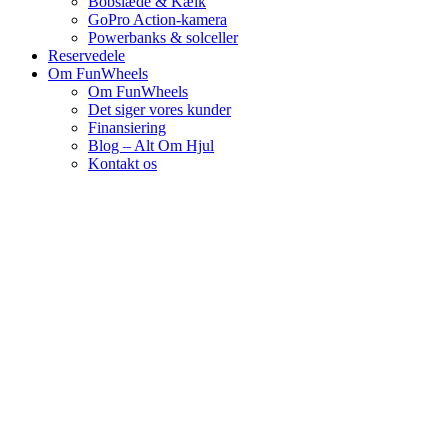
Bobslæde & Kælk
GoPro Action-kamera
Powerbanks & solceller
Reservedele
Om FunWheels
Om FunWheels
Det siger vores kunder
Finansiering
Blog – Alt Om Hjul
Kontakt os