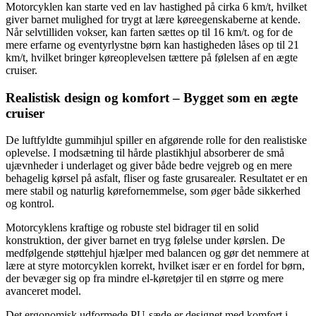
Motorcyklen kan starte ved en lav hastighed på cirka 6 km/t, hvilket
giver barnet mulighed for trygt at lære køreegenskaberne at kende.
Når selvtilliden vokser, kan farten sættes op til 16 km/t. og for de
mere erfarne og eventyrlystne børn kan hastigheden låses op til 21
km/t, hvilket bringer køreoplevelsen tættere på følelsen af en ægte
cruiser.
Realistisk design og komfort – Bygget som en ægte
cruiser
De luftfyldte gummihjul spiller en afgørende rolle for den realistiske
oplevelse. I modsætning til hårde plastikhjul absorberer de små
ujævnheder i underlaget og giver både bedre vejgreb og en mere
behagelig kørsel på asfalt, fliser og faste grusarealer. Resultatet er en
mere stabil og naturlig kørefornemmelse, som øger både sikkerhed
og kontrol.
Motorcyklens kraftige og robuste stel bidrager til en solid
konstruktion, der giver barnet en tryg følelse under kørslen. De
medfølgende støttehjul hjælper med balancen og gør det nemmere at
lære at styre motorcyklen korrekt, hvilket især er en fordel for børn,
der bevæger sig op fra mindre el-køretøjer til en større og mere
avanceret model.
Det ergonomisk udformede PU-sæde er designet med komfort i