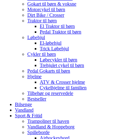
Gokart til børn & voksne
Motorcykel til børn
Dirt Bike / Crosser
Traktor til børn
El Traktor til børn
Pedal Traktor til børn
Løbehjul
El-løbehjul
Trick Løbehjul
Cykler til børn
Løbecykler til børn
Trehjulet cykel til børn
Pedal Gokarts til børn
Hjelme
ATV & Crosser hjelme
Cykelhjelme til familien
Tilbehør og reservedele
Bestseller
Bilsenge
Vandland
Sport & Fritid
Trampoliner til haven
Vandland & Hoppeborg
Spilleborde
Airhockeybord