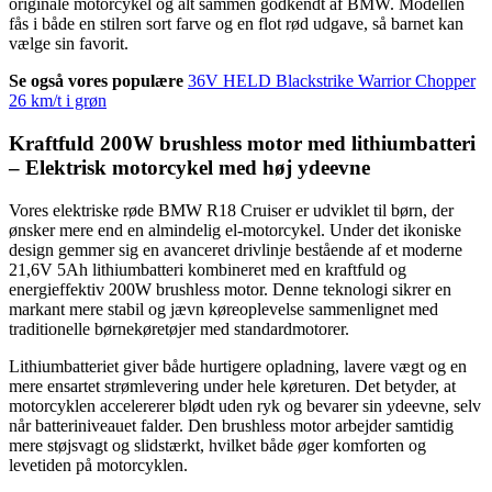
originale motorcykel og alt sammen godkendt af BMW. Modellen
fås i både en stilren sort farve og en flot rød udgave, så barnet kan
vælge sin favorit.
Se også vores populære
36V HELD Blackstrike Warrior Chopper
26 km/t i grøn
Kraftfuld 200W brushless motor med lithiumbatteri
– Elektrisk motorcykel med høj ydeevne
Vores elektriske røde BMW R18 Cruiser er udviklet til børn, der
ønsker mere end en almindelig el-motorcykel. Under det ikoniske
design gemmer sig en avanceret drivlinje bestående af et moderne
21,6V 5Ah lithiumbatteri kombineret med en kraftfuld og
energieffektiv 200W brushless motor. Denne teknologi sikrer en
markant mere stabil og jævn køreoplevelse sammenlignet med
traditionelle børnekøretøjer med standardmotorer.
Lithiumbatteriet giver både hurtigere opladning, lavere vægt og en
mere ensartet strømlevering under hele køreturen. Det betyder, at
motorcyklen accelererer blødt uden ryk og bevarer sin ydeevne, selv
når batteriniveauet falder. Den brushless motor arbejder samtidig
mere støjsvagt og slidstærkt, hvilket både øger komforten og
levetiden på motorcyklen.