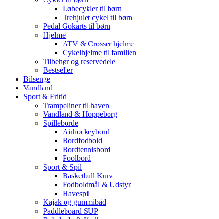
Løbecykler til børn
Trehjulet cykel til børn
Pedal Gokarts til børn
Hjelme
ATV & Crosser hjelme
Cykelhjelme til familien
Tilbehør og reservedele
Bestseller
Bilsenge
Vandland
Sport & Fritid
Trampoliner til haven
Vandland & Hoppeborg
Spilleborde
Airhockeybord
Bordfodbold
Bordtennisbord
Poolbord
Sport & Spil
Basketball Kurv
Fodboldmål & Udstyr
Havespil
Kajak og gummibåd
Paddleboard SUP