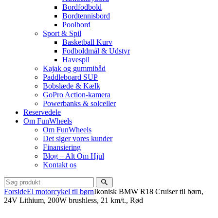
Bordfodbold
Bordtennisbord
Poolbord
Sport & Spil
Basketball Kurv
Fodboldmål & Udstyr
Havespil
Kajak og gummibåd
Paddleboard SUP
Bobslæde & Kælk
GoPro Action-kamera
Powerbanks & solceller
Reservedele
Om FunWheels
Om FunWheels
Det siger vores kunder
Finansiering
Blog – Alt Om Hjul
Kontakt os
Forside
El motorcykel til børn
Ikonisk BMW R18 Cruiser til børn,
24V Lithium, 200W brushless, 21 km/t., Rød