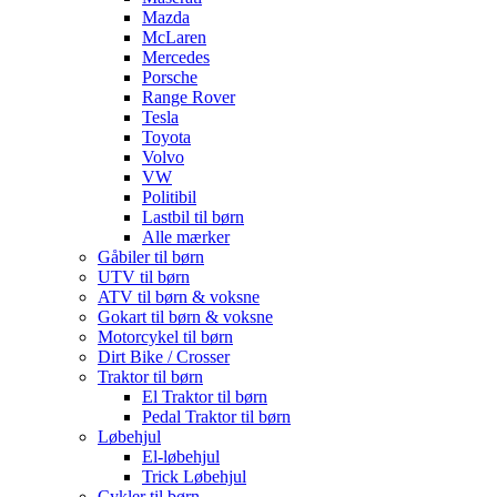
Mazda
McLaren
Mercedes
Porsche
Range Rover
Tesla
Toyota
Volvo
VW
Politibil
Lastbil til børn
Alle mærker
Gåbiler til børn
UTV til børn
ATV til børn & voksne
Gokart til børn & voksne
Motorcykel til børn
Dirt Bike / Crosser
Traktor til børn
El Traktor til børn
Pedal Traktor til børn
Løbehjul
El-løbehjul
Trick Løbehjul
Cykler til børn