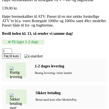
139,00
kr.
Højre bremsekaliber til ATV. Passer til en stor række forskellige
ATV’er bl.a. vores Renegade 1000w og 1060w samt 49cc modeller.
Passer både til for- og bagbremse.
Bestil inden kl. 13, så sender vi samme dag!
På lager 1-2 dage
Højre
bremsekaliber
Føj til kurv
til
Renegade
1-2 dages levering
ATV
-
Hurtig levering i hele landet
for-
og
bagbremse
antal
Sikker betaling
Betal med kort eller MobilePay