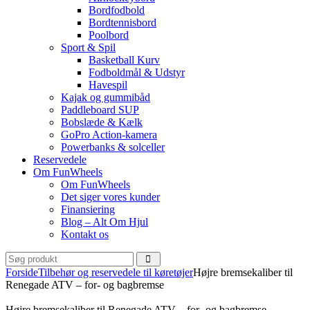
Bordfodbold
Bordtennisbord
Poolbord
Sport & Spil
Basketball Kurv
Fodboldmål & Udstyr
Havespil
Kajak og gummibåd
Paddleboard SUP
Bobslæde & Kælk
GoPro Action-kamera
Powerbanks & solceller
Reservedele
Om FunWheels
Om FunWheels
Det siger vores kunder
Finansiering
Blog – Alt Om Hjul
Kontakt os
Forside
Tilbehør og reservedele til køretøjer
Højre bremsekaliber til
Renegade ATV – for- og bagbremse
Højre bremsekaliber til Renegade ATV – for- og bagbremse