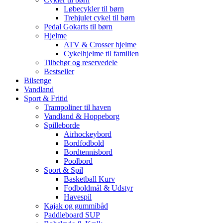
Løbecykler til børn
Trehjulet cykel til børn
Pedal Gokarts til børn
Hjelme
ATV & Crosser hjelme
Cykelhjelme til familien
Tilbehør og reservedele
Bestseller
Bilsenge
Vandland
Sport & Fritid
Trampoliner til haven
Vandland & Hoppeborg
Spilleborde
Airhockeybord
Bordfodbold
Bordtennisbord
Poolbord
Sport & Spil
Basketball Kurv
Fodboldmål & Udstyr
Havespil
Kajak og gummibåd
Paddleboard SUP