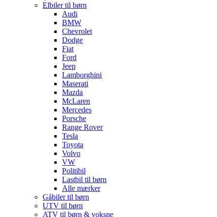
Elbiler til børn
Audi
BMW
Chevrolet
Dodge
Fiat
Ford
Jeep
Lamborghini
Maserati
Mazda
McLaren
Mercedes
Porsche
Range Rover
Tesla
Toyota
Volvo
VW
Politibil
Lastbil til børn
Alle mærker
Gåbiler til børn
UTV til børn
ATV til børn & voksne