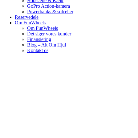
Bobslæde & Kælk
GoPro Action-kamera
Powerbanks & solceller
Reservedele
Om FunWheels
Om FunWheels
Det siger vores kunder
Finansiering
Blog – Alt Om Hjul
Kontakt os