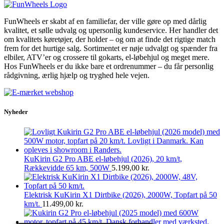
FunWheels er skabt af en familiefar, der ville gøre op med dårlig
kvalitet, et sølle udvalg og upersonlig kundeservice. Her handler det
om kvalitets køretøjer, der holder – og om at finde det rigtige match
frem for det hurtige salg. Sortimentet er nøje udvalgt og spænder fra
elbiler, ATV’er og crossere til gokarts, el-løbehjul og meget mere.
Hos FunWheels er du ikke bare et ordrenummer – du får personlig
rådgivning, ærlig hjælp og tryghed hele vejen.
Nyheder
KuKirin G2 Pro ABE el-løbehjul (2026), 20 km/t,
Rækkevidde 65 km, 500W
5.199,00
kr.
Elektrisk KuKirin X1 Dirtbike (2026), 2000W, Topfart på 50
km/t.
11.499,00
kr.