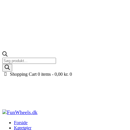
Products
search
Shopping Cart
0 items -
0,00
kr.
0
Højre bremsekaliber til Renegade ATV – for- og
bagbremse
Forside
Køretøjer til børn
Tilbehør og reservedele til køretøjer
Højre
bremsekaliber til Renegade ATV &#8211...
Forside
Køretøjer