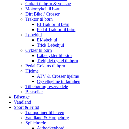
Gokart til børn & voksne
Motorcykel til børn
Dirt Bike / Crosser
Traktor til børn
El Traktor til børn
Pedal Traktor til børn
Løbehjul
El-løbehjul
Trick Løbehjul
Cykler til børn
Løbecykler til børn
Trehjulet cykel til børn
Pedal Gokarts til børn
Hjelme
ATV & Crosser hjelme
Cykelhjelme til familien
Tilbehør og reservedele
Bestseller
Bilsenge
Vandland
Sport & Fritid
Trampoliner til haven
Vandland & Hoppeborg
Spilleborde
Airhockeybord