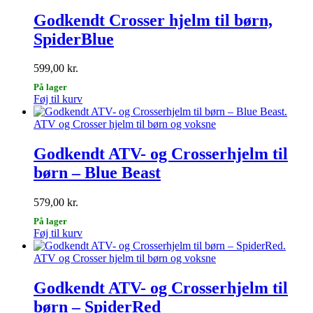
Godkendt Crosser hjelm til børn,
SpiderBlue
599,00
kr.
På lager
Dette
Føj til kurv
vare
har
ATV og Crosser hjelm til børn og voksne
flere
varianter.
Godkendt ATV- og Crosserhjelm til
Mulighederne
børn – Blue Beast
kan
vælges
på
579,00
kr.
varesiden
På lager
Dette
Føj til kurv
vare
har
ATV og Crosser hjelm til børn og voksne
flere
varianter.
Godkendt ATV- og Crosserhjelm til
Mulighederne
børn – SpiderRed
kan