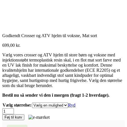
Godkendt Crosser og ATV hjelm til voksne, Mat sort
699,00
kr.
Vælg vores crosser og ATV hjelm til store børn og voksne med
injektionsstøbt termoplastisk resin skal, i en flot mat sort farve med
en UV lak finish for maksimal beskyttelse og komfort. Denne
kvalitetshjelm har internationale godkendelser (ECE R2205) og et
aftageligt, vaskbart indvendigt stof samt kindpuder for optimal
hygiejne, samt hurtigstrop med hurtig frigivelse. Vælg den størrelse
som du skal bruge herunder.
Bestil nu så sender vi den i morgen (fragt 1-2 hverdage).
Vælg størrelse:
Ryd
Godkendt
Crosser
Føj til kurv
og
ATV