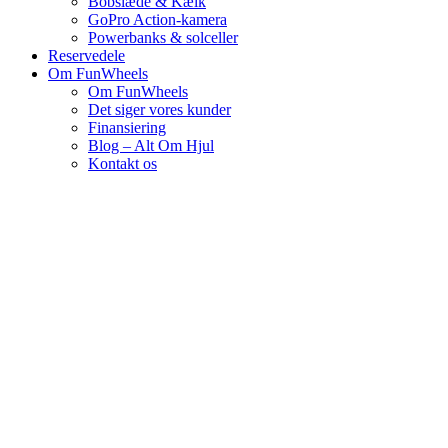
Bobslæde & Kælk
GoPro Action-kamera
Powerbanks & solceller
Reservedele
Om FunWheels
Om FunWheels
Det siger vores kunder
Finansiering
Blog – Alt Om Hjul
Kontakt os