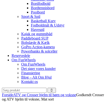
Bordfodbold
Bordtennisbord
Poolbord
Sport & Spil
Basketball Kurv
Fodboldmål & Udstyr
Havespil
Kajak og gummibåd
Paddleboard SUP
Bobslæde & Kælk
GoPro Action-kamera
Powerbanks & solceller
Reservedele
Om FunWheels
Om FunWheels
Det siger vores kunder
Finansiering
Blog – Alt Om Hjul
Kontakt os
Forside
ATV og Crosser hjelm til børn og voksne
Godkendt Crosser
og ATV hjelm til voksne, Mat sort