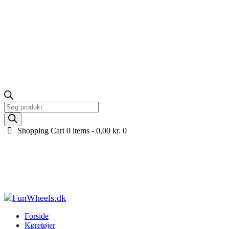
Products
search
Shopping Cart
0 items -
0,00
kr.
0
Godkendt Crosser og ATV hjelm til voksne, Mat
sort
Forside
Køretøjer til børn
ATV og Crosser hjelm til børn og
voksne
Godkendt Crosser og ATV hjelm til voksne, Mat sort
Forside
Køretøjer