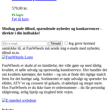
vælges
på
579,00
kr.
varesiden
På lager
Dette
Føj til kurv
vare
har
Modtag gode tilbud, spændende nyheder og konkurrencer -
flere
direkte i din indbakke!
varianter.
Mulighederne
Jeg giver hermed
Tilmeld
kan
samtykke til, at FunWheels må sende mig e-mails med nyheder,
vælges
tilbud m.m.
på
varesiden
FunWheels er skabt af en familiefar, der ville gøre op med dårlig
kvalitet, et sølle udvalg og upersonlig kundeservice. Her handler det
om kvalitets køretøjer, der holder – og om at finde det rigtige match
frem for det hurtige salg. Sortimentet er nøje udvalgt og spænder fra
elbiler, ATV’er og crossere til gokarts, el-løbehjul og meget mere.
Hos FunWheels er du ikke bare et ordrenummer – du får personlig
rådgivning, ærlig hjælp og tryghed hele vejen.
Nyheder