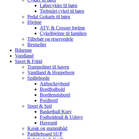
Løbecykler til børn
Trehjulet cykel til børn
Pedal Gokarts til børn
Hjelme
ATV & Crosser hjelme
Cykelhjelme til familien
Tilbehør og reservedele
Bestseller
Bilsenge
Vandland
Sport & Fritid
Trampoliner til haven
Vandland & Hoppeborg
Spilleborde
Airhockeybord
Bordfodbold
Bordtennisbord
Poolbord
Sport & Spil
Basketball Kurv
Fodboldmål & Udstyr
Havespil
Kajak og gummibåd
Paddleboard SUP