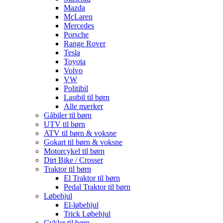
Mazda
McLaren
Mercedes
Porsche
Range Rover
Tesla
Toyota
Volvo
VW
Politibil
Lastbil til børn
Alle mærker
Gåbiler til børn
UTV til børn
ATV til børn & voksne
Gokart til børn & voksne
Motorcykel til børn
Dirt Bike / Crosser
Traktor til børn
El Traktor til børn
Pedal Traktor til børn
Løbehjul
El-løbehjul
Trick Løbehjul
Cykler til børn