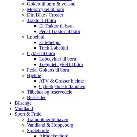
Gokart til børn & voksne
Motorcykel til børn
Dirt Bike / Crosser
Traktor til børn
El Traktor til børn
Pedal Traktor til børn
Løbehjul
El-løbehjul
Trick Løbehjul
Cykler til børn
Løbecykler til børn
Trehjulet cykel til børn
Pedal Gokarts til børn
Hjelme
ATV & Crosser hjelme
Cykelhjelme til familien
Tilbehør og reservedele
Bestseller
Bilsenge
Vandland
Sport & Fritid
Trampoliner til haven
Vandland & Hoppeborg
Spilleborde
Airhockeybord