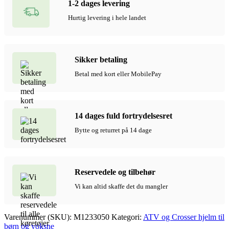
1-2 dages levering
hjelm
til
Hurtig levering i hele landet
voksne,
Mat
sort
antal
Sikker betaling
Betal med kort eller MobilePay
14 dages fuld fortrydelsesret
Bytte og returret på 14 dage
Reservedele og tilbehør
Vi kan altid skaffe det du mangler
Varenummer (SKU):
M1233050
Kategori:
ATV og Crosser hjelm til
børn og voksne