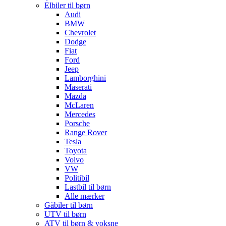
Elbiler til børn
Audi
BMW
Chevrolet
Dodge
Fiat
Ford
Jeep
Lamborghini
Maserati
Mazda
McLaren
Mercedes
Porsche
Range Rover
Tesla
Toyota
Volvo
VW
Politibil
Lastbil til børn
Alle mærker
Gåbiler til børn
UTV til børn
ATV til børn & voksne