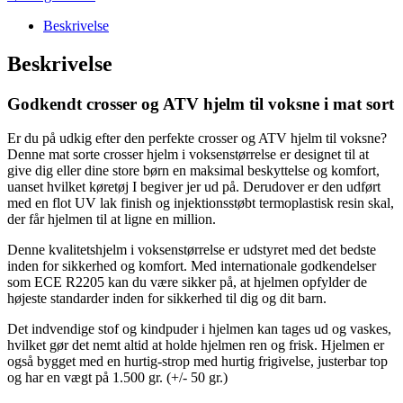
Beskrivelse
Beskrivelse
Godkendt crosser og ATV hjelm til voksne i mat sort
Er du på udkig efter den perfekte crosser og ATV hjelm til voksne?
Denne mat sorte crosser hjelm i voksenstørrelse er designet til at
give dig eller dine store børn en maksimal beskyttelse og komfort,
uanset hvilket køretøj I begiver jer ud på. Derudover er den udført
med en flot UV lak finish og injektionsstøbt termoplastisk resin skal,
der får hjelmen til at ligne en million.
Denne kvalitetshjelm i voksenstørrelse er udstyret med det bedste
inden for sikkerhed og komfort. Med internationale godkendelser
som ECE R2205 kan du være sikker på, at hjelmen opfylder de
højeste standarder inden for sikkerhed til dig og dit barn.
Det indvendige stof og kindpuder i hjelmen kan tages ud og vaskes,
hvilket gør det nemt altid at holde hjelmen ren og frisk. Hjelmen er
også bygget med en hurtig-strop med hurtig frigivelse, justerbar top
og har en vægt på 1.500 gr. (+/- 50 gr.)