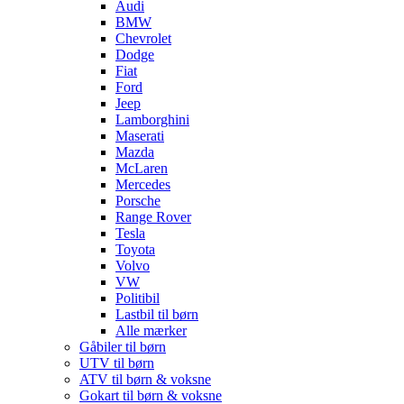
Audi
BMW
Chevrolet
Dodge
Fiat
Ford
Jeep
Lamborghini
Maserati
Mazda
McLaren
Mercedes
Porsche
Range Rover
Tesla
Toyota
Volvo
VW
Politibil
Lastbil til børn
Alle mærker
Gåbiler til børn
UTV til børn
ATV til børn & voksne
Gokart til børn & voksne