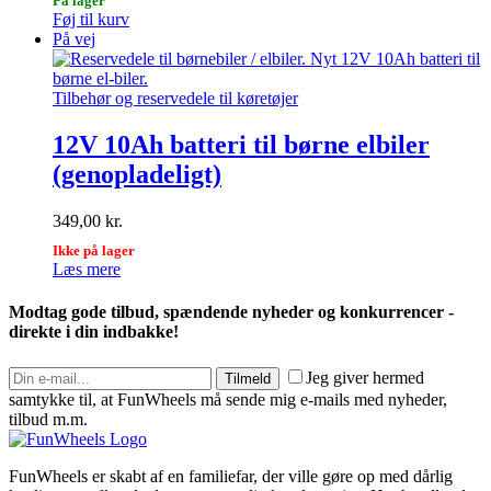
På lager
Føj til kurv
På vej
Tilbehør og reservedele til køretøjer
12V 10Ah batteri til børne elbiler
(genopladeligt)
349,00
kr.
Ikke på lager
Læs mere
Modtag gode tilbud, spændende nyheder og konkurrencer -
direkte i din indbakke!
Jeg giver hermed
Tilmeld
samtykke til, at FunWheels må sende mig e-mails med nyheder,
tilbud m.m.
FunWheels er skabt af en familiefar, der ville gøre op med dårlig