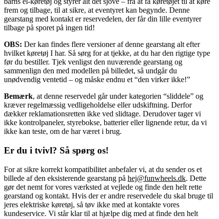
barns el-køretøj og styrer alt det sjove – fra at få køretøjet til at køre
frem og tilbage, til at sikre, at eventyret kan begynde. Denne
gearstang med kontakt er reservedelen, der får din lille eventyrer
tilbage på sporet på ingen tid!
OBS:
Der kan findes flere versioner af denne gearstang alt efter
hvilket køretøj I har. Så sørg for at tjekke, at du har den rigtige type
før du bestiller. Tjek venligst den nuværende gearstang og
sammenlign den med modellen på billedet, så undgår du
unødvendig ventetid – og måske endnu et “den virker ikke!”
Bemærk
, at denne reservedel går under kategorien “sliddele” og
kræver regelmæssig vedligeholdelse eller udskiftning. Derfor
dækker reklamationsretten ikke ved slidtage. Derudover tager vi
ikke kontrolpaneler, styrebokse, batterier eller lignende retur, da vi
ikke kan teste, om de har været i brug.
Er du i tvivl? Så spørg os!
For at sikre korrekt kompatibilitet anbefaler vi, at du sender os et
billede af den eksisterende gearstang på
hej@funwheels.dk
. Dette
gør det nemt for vores værksted at vejlede og finde den helt rette
gearstand og kontakt. Hvis der er andre reservedele du skal bruge til
jeres elektriske køretøj, så tøv ikke med at kontakte vores
kundeservice. Vi står klar til at hjælpe dig med at finde den helt