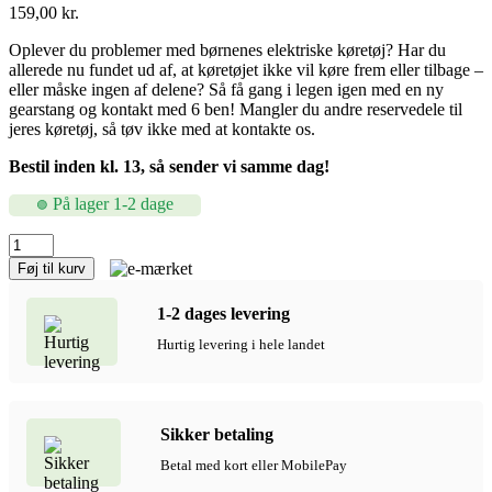
159,00
kr.
Oplever du problemer med børnenes elektriske køretøj? Har du
allerede nu fundet ud af, at køretøjet ikke vil køre frem eller tilbage –
eller måske ingen af delene? Så få gang i legen igen med en ny
gearstang og kontakt med 6 ben! Mangler du andre reservedele til
jeres køretøj, så tøv ikke med at kontakte os.
Bestil inden kl. 13, så sender vi samme dag!
På lager 1-2 dage
Gearstang
og
Føj til kurv
kontakt
med
1-2 dages levering
6
ben
Hurtig levering i hele landet
til
el-
køretøjer
antal
Sikker betaling
Betal med kort eller MobilePay