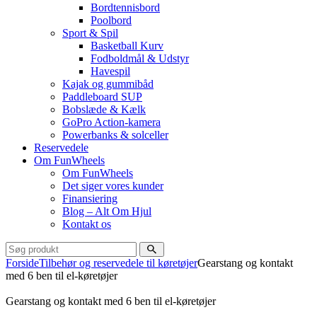
Bordtennisbord
Poolbord
Sport & Spil
Basketball Kurv
Fodboldmål & Udstyr
Havespil
Kajak og gummibåd
Paddleboard SUP
Bobslæde & Kælk
GoPro Action-kamera
Powerbanks & solceller
Reservedele
Om FunWheels
Om FunWheels
Det siger vores kunder
Finansiering
Blog – Alt Om Hjul
Kontakt os
Forside
Tilbehør og reservedele til køretøjer
Gearstang og kontakt
med 6 ben til el-køretøjer
Gearstang og kontakt med 6 ben til el-køretøjer