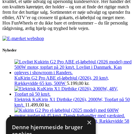
kvalitet, et sølle udvalg og upersonlig kundeservice. Her handler det
om kvalitets køretøjer, der holder – og om at finde det rigtige match
frem for det hurtige salg. Sortimentet er nøje udvalgt og spænder fra
elbiler, ATV’er og crossere til gokarts, el-løbehjul og meget mere.
Hos FunWheels er du ikke bare et ordrenummer – du får personlig
rådgivning, ærlig hjælp og tryghed hele vejen.
Nyheder
KuKirin G2 Pro ABE el-løbehjul (2026), 20 km/t,
Rækkevidde 65 km, 500W
5.199,00
kr.
Elektrisk KuKirin X1 Dirtbike (2026), 2000W, Topfart på 50
km/t.
11.499,00
kr.
×
KuKirin G2 Pro el-løbehjul (2025), 45 km/t, Rækkevidde 58
Denne hjemmeside bruger
km, 600W
5.199,00
kr.