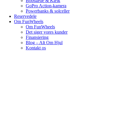
Bobslæde & Kælk
GoPro Action-kamera
Powerbanks & solceller
Reservedele
Om FunWheels
Om FunWheels
Det siger vores kunder
Finansiering
Blog – Alt Om Hjul
Kontakt os