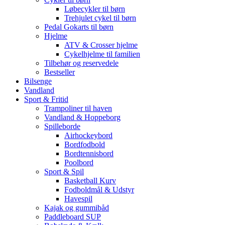
Løbecykler til børn
Trehjulet cykel til børn
Pedal Gokarts til børn
Hjelme
ATV & Crosser hjelme
Cykelhjelme til familien
Tilbehør og reservedele
Bestseller
Bilsenge
Vandland
Sport & Fritid
Trampoliner til haven
Vandland & Hoppeborg
Spilleborde
Airhockeybord
Bordfodbold
Bordtennisbord
Poolbord
Sport & Spil
Basketball Kurv
Fodboldmål & Udstyr
Havespil
Kajak og gummibåd
Paddleboard SUP