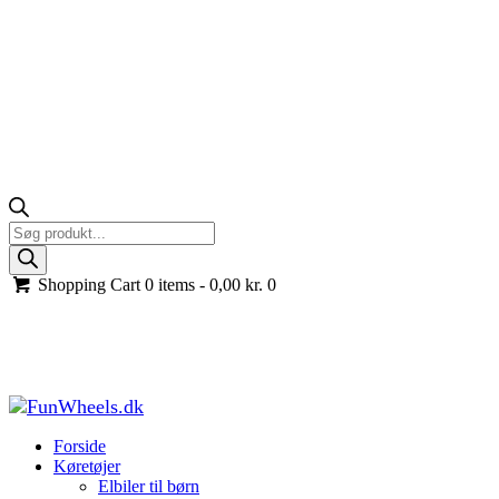
Products
search
Shopping Cart
0 items -
0,00
kr.
0
Gearstang og kontakt med 6 ben til el-køretøjer
Forside
Køretøjer til børn
Tilbehør og reservedele til
køretøjer
Gearstang og kontakt med 6 ben til el-køretøjer
Forside
Køretøjer
Elbiler til børn