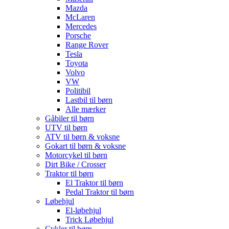
Mazda
McLaren
Mercedes
Porsche
Range Rover
Tesla
Toyota
Volvo
VW
Politibil
Lastbil til børn
Alle mærker
Gåbiler til børn
UTV til børn
ATV til børn & voksne
Gokart til børn & voksne
Motorcykel til børn
Dirt Bike / Crosser
Traktor til børn
El Traktor til børn
Pedal Traktor til børn
Løbehjul
El-løbehjul
Trick Løbehjul
Cykler til børn