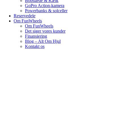
Bobslæde & Kælk
GoPro Action-kamera
Powerbanks & solceller
Reservedele
Om FunWheels
Om FunWheels
Det siger vores kunder
Finansiering
Blog – Alt Om Hjul
Kontakt os