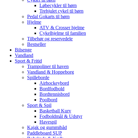
Løbecykler til børn
Trehjulet cykel til børn
Pedal Gokarts til børn
Hjelme
ATV & Crosser hjelme
Cykelhjelme til familien
Tilbehør og reservedele
Bestseller
Bilsenge
Vandland
Sport & Fritid
Trampoliner til haven
Vandland & Hoppeborg
Spilleborde
Airhockeybord
Bordfodbold
Bordtennisbord
Poolbord
Sport & Spil
Basketball Kurv
Fodboldmål & Udstyr
Havespil
Kajak og gummibåd
Paddleboard SUP