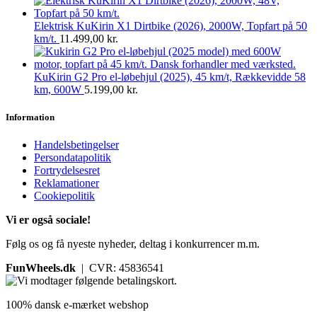
Elektrisk KuKirin X1 Dirtbike (2026), 2000W, Topfart på 50
km/t.
11.499,00
kr.
KuKirin G2 Pro el-løbehjul (2025), 45 km/t, Rækkevidde 58
km, 600W
5.199,00
kr.
Information
Handelsbetingelser
Persondatapolitik
Fortrydelsesret
Reklamationer
Cookiepolitik
Vi er også sociale!
Følg os og få nyeste nyheder, deltag i konkurrencer m.m.
FunWheels.dk
| CVR: 45836541
100% dansk e-mærket webshop