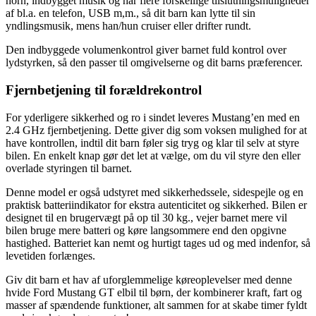
horn, indbygget musik og har flere forskellige tilslutningsmuligheder
af bl.a. en telefon, USB m,m., så dit barn kan lytte til sin
yndlingsmusik, mens han/hun cruiser eller drifter rundt.
Den indbyggede volumenkontrol giver barnet fuld kontrol over
lydstyrken, så den passer til omgivelserne og dit barns præferencer.
Fjernbetjening til forældrekontrol
For yderligere sikkerhed og ro i sindet leveres Mustang’en med en
2.4 GHz fjernbetjening. Dette giver dig som voksen mulighed for at
have kontrollen, indtil dit barn føler sig tryg og klar til selv at styre
bilen. En enkelt knap gør det let at vælge, om du vil styre den eller
overlade styringen til barnet.
Denne model er også udstyret med sikkerhedssele, sidespejle og en
praktisk batteriindikator for ekstra autenticitet og sikkerhed. Bilen er
designet til en brugervægt på op til 30 kg., vejer barnet mere vil
bilen bruge mere batteri og køre langsommere end den opgivne
hastighed. Batteriet kan nemt og hurtigt tages ud og med indenfor, så
levetiden forlænges.
Giv dit barn et hav af uforglemmelige køreoplevelser med denne
hvide Ford Mustang GT elbil til børn, der kombinerer kraft, fart og
masser af spændende funktioner, alt sammen for at skabe timer fyldt