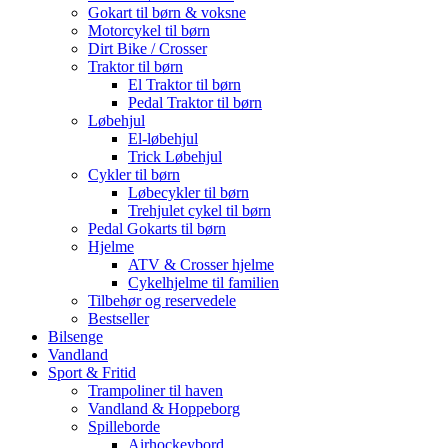
Gokart til børn & voksne
Motorcykel til børn
Dirt Bike / Crosser
Traktor til børn
El Traktor til børn
Pedal Traktor til børn
Løbehjul
El-løbehjul
Trick Løbehjul
Cykler til børn
Løbecykler til børn
Trehjulet cykel til børn
Pedal Gokarts til børn
Hjelme
ATV & Crosser hjelme
Cykelhjelme til familien
Tilbehør og reservedele
Bestseller
Bilsenge
Vandland
Sport & Fritid
Trampoliner til haven
Vandland & Hoppeborg
Spilleborde
Airhockeybord