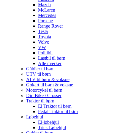
Mazda
McLaren
Mercedes
Porsche
Range Rover
Tesla
Toyota
Volvo
VW
Politibil
Lastbil til børn
Alle mærker
Gåbiler til børn
UTV til børn
ATV til børn & voksne
Gokart til børn & voksne
Motorcykel til børn
Dirt Bike / Crosser
Traktor til børn
El Traktor til børn
Pedal Traktor til børn
Løbehjul
El-løbehjul
Trick Løbehjul
Cykler til børn