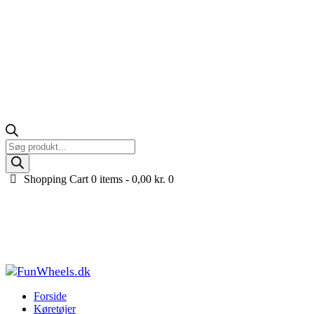
Products
search
Shopping Cart
0 items -
0,00
kr.
0
Ford Mustang GT elbil til børn, Drifter, 2x24V,
Hvid
Forside
Køretøjer til børn
Elbiler til børn
Ford Mustang GT elbil til
børn, Drifter...
Forside
Køretøjer