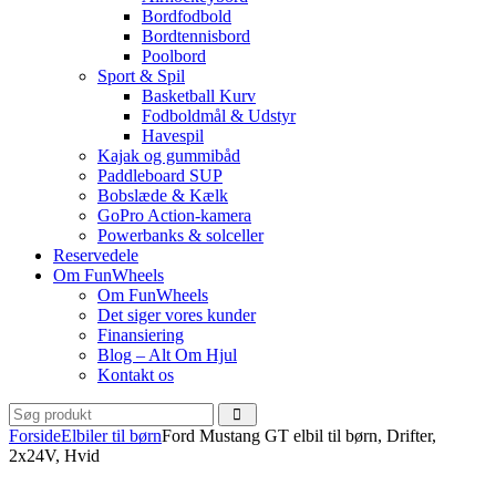
Bordfodbold
Bordtennisbord
Poolbord
Sport & Spil
Basketball Kurv
Fodboldmål & Udstyr
Havespil
Kajak og gummibåd
Paddleboard SUP
Bobslæde & Kælk
GoPro Action-kamera
Powerbanks & solceller
Reservedele
Om FunWheels
Om FunWheels
Det siger vores kunder
Finansiering
Blog – Alt Om Hjul
Kontakt os
Forside
Elbiler til børn
Ford Mustang GT elbil til børn, Drifter,
2x24V, Hvid