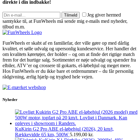
direkte i din indbakke!
Jeg giver hermed
Tilmeld
samtykke til, at FunWheels må sende mig e-mails med nyheder,
tilbud m.m.
FunWheels er skabt af en familiefar, der ville gøre op med dårlig
kvalitet, et sølle udvalg og upersonlig kundeservice. Her handler det
om kvalitets køretøjer, der holder – og om at finde det rigtige match
frem for det hurtige salg. Sortimentet er nøje udvalgt og spænder fra
elbiler, ATV’er og crossere til gokarts, el-løbehjul og meget mere.
Hos FunWheels er du ikke bare et ordrenummer – du får personlig
rådgivning, ærlig hjælp og tryghed hele vejen.
Nyheder
KuKirin G2 Pro ABE el-løbehjul (2026), 20 km/t,
Rækkevidde 65 km, 500W
5.199,00
kr.