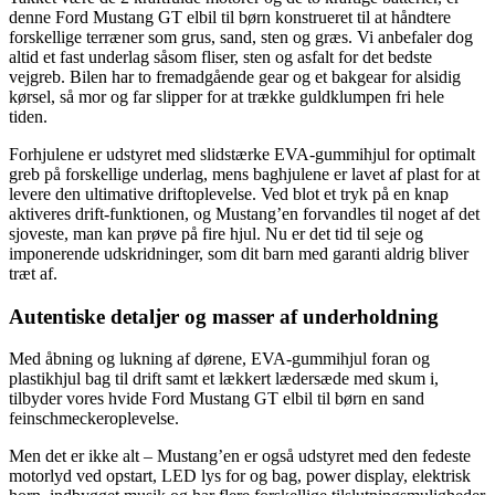
denne Ford Mustang GT elbil til børn konstrueret til at håndtere
forskellige terræner som grus, sand, sten og græs. Vi anbefaler dog
altid et fast underlag såsom fliser, sten og asfalt for det bedste
vejgreb. Bilen har to fremadgående gear og et bakgear for alsidig
kørsel, så mor og far slipper for at trække guldklumpen fri hele
tiden.
Forhjulene er udstyret med slidstærke EVA-gummihjul for optimalt
greb på forskellige underlag, mens baghjulene er lavet af plast for at
levere den ultimative driftoplevelse. Ved blot et tryk på en knap
aktiveres drift-funktionen, og Mustang’en forvandles til noget af det
sjoveste, man kan prøve på fire hjul. Nu er det tid til seje og
imponerende udskridninger, som dit barn med garanti aldrig bliver
træt af.
Autentiske detaljer og masser af underholdning
Med åbning og lukning af dørene, EVA-gummihjul foran og
plastikhjul bag til drift samt et lækkert lædersæde med skum i,
tilbyder vores hvide Ford Mustang GT elbil til børn en sand
feinschmeckeroplevelse.
Men det er ikke alt – Mustang’en er også udstyret med den fedeste
motorlyd ved opstart, LED lys for og bag, power display, elektrisk