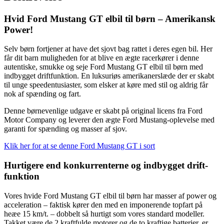
Hvid Ford Mustang GT elbil til børn – Amerikansk
Power!
Selv børn fortjener at have det sjovt bag rattet i deres egen bil. Her
får dit barn muligheden for at blive en ægte racerkører i denne
autentiske, smukke og seje Ford Mustang GT elbil til børn med
indbygget driftfunktion. En luksuriøs amerikanerslæde der er skabt
til unge speedentusiaster, som elsker at køre med stil og aldrig får
nok af spænding og fart.
Denne børnevenlige udgave er skabt på original licens fra Ford
Motor Company og leverer den ægte Ford Mustang-oplevelse med
garanti for spænding og masser af sjov.
Klik her for at se denne Ford Mustang GT i sort
Hurtigere end konkurrenterne og indbygget drift-
funktion
Vores hvide Ford Mustang GT elbil til børn har masser af power og
acceleration – faktisk kører den med en imponerende topfart på
heæe 15 km/t. – dobbelt så hurtigt som vores standard modeller.
Takket være de 2 kraftfulde motorer og de to kraftige batterier, er