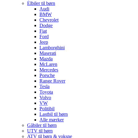
Elbiler til børn
Audi
BMW
Chevrolet
Dodge
Fiat
Ford
Jeep
Lamborghini
Maserati
Mazda
McLaren
Mercedes
Porsche
Range Rover
Tesla
Toyota
Volvo
VW
Politibil
Lastbil til børn
Alle mærker
Gåbiler til børn
UTV til børn
ATV til børn & voksne