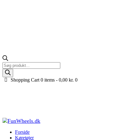
Products
search
Shopping Cart
0 items -
0,00
kr.
0
FALK Food Truck Gåbil med opbevaringsrum og
trailer med grill, 1-3 år
Forside
Køretøjer til børn
Gåbiler til børn
FALK Food Truck Gåbil
med opbevaringsrum og...
Forside
Køretøjer