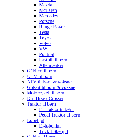
Mazda
McLaren
Mercedes
Porsche
Range Rover
Tesla
Toyota
Volvo
VW
Politibil
Lastbil til børn
Alle mærker
Gåbiler til børn
UTV til børn
ATV til børn & voksne
Gokart til børn & voksne
Motorcykel til børn
Dirt Bike / Crosser
Traktor til børn
El Traktor til børn
Pedal Traktor til børn
Løbehjul
El-løbehjul
Trick Løbehjul
Cykler til børn