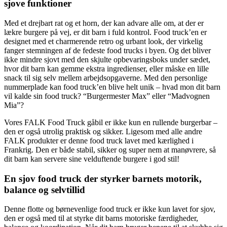
sjove funktioner
Med et drejbart rat og et horn, der kan advare alle om, at der er
lækre burgere på vej, er dit barn i fuld kontrol. Food truck’en er
designet med et charmerende retro og urbant look, der virkelig
fanger stemningen af de fedeste food trucks i byen. Og det bliver
ikke mindre sjovt med den skjulte opbevaringsboks under sædet,
hvor dit barn kan gemme ekstra ingredienser, eller måske en lille
snack til sig selv mellem arbejdsopgaverne. Med den personlige
nummerplade kan food truck’en blive helt unik – hvad mon dit barn
vil kalde sin food truck? “Burgermester Max” eller “Madvognen
Mia”?
Vores FALK Food Truck gåbil er ikke kun en rullende burgerbar –
den er også utrolig praktisk og sikker. Ligesom med alle andre
FALK produkter er denne food truck lavet med kærlighed i
Frankrig. Den er både stabil, sikker og super nem at manøvrere, så
dit barn kan servere sine velduftende burgere i god stil!
En sjov food truck der styrker barnets motorik,
balance og selvtillid
Denne flotte og børnevenlige food truck er ikke kun lavet for sjov,
den er også med til at styrke dit barns motoriske færdigheder,