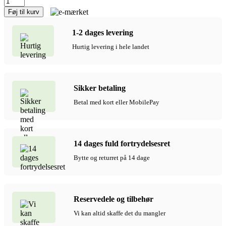
Food
Føj til kurv
Truck
Gåbil
1-2 dages levering
med
opbevaringsrum
Hurtig levering i hele landet
og
trailer
med
grill,
Sikker betaling
1-
3
Betal med kort eller MobilePay
år
antal
14 dages fuld fortrydelsesret
Bytte og returret på 14 dage
Reservedele og tilbehør
Vi kan altid skaffe det du mangler