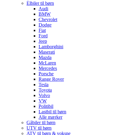
Elbiler til børn
Audi
BMW
Chevrolet
Dodge
Fiat
Ford
Jeep
Lamborghini
Maserati
Mazda
McLaren
Mercedes
Porsche
Range Rover
Tesla
Toyota
Volvo
VW
Politibil
Lastbil til børn
Alle mærker
Gåbiler til børn
UTV til børn
ATV til børn & voksne