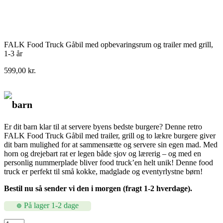
FALK Food Truck Gåbil med opbevaringsrum og trailer med grill,
1-3 år
599,00
kr.
barn
Er dit barn klar til at servere byens bedste burgere? Denne retro
FALK Food Truck Gåbil med trailer, grill og to lækre burgere giver
dit barn mulighed for at sammensætte og servere sin egen mad. Med
horn og drejebart rat er legen både sjov og lærerig – og med en
personlig nummerplade bliver food truck’en helt unik! Denne food
truck er perfekt til små kokke, madglade og eventyrlystne børn!
Bestil nu så sender vi den i morgen (fragt 1-2 hverdage).
På lager 1-2 dage
FALK