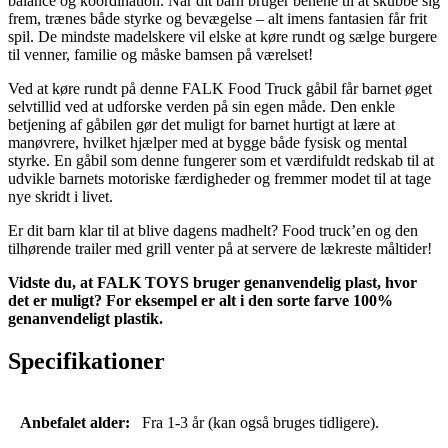
balance og koordination. Når dit barn bruger benene til at skubbe sig
frem, trænes både styrke og bevægelse – alt imens fantasien får frit
spil. De mindste madelskere vil elske at køre rundt og sælge burgere
til venner, familie og måske bamsen på værelset!
Ved at køre rundt på denne FALK Food Truck gåbil får barnet øget
selvtillid ved at udforske verden på sin egen måde. Den enkle
betjening af gåbilen gør det muligt for barnet hurtigt at lære at
manøvrere, hvilket hjælper med at bygge både fysisk og mental
styrke. En gåbil som denne fungerer som et værdifuldt redskab til at
udvikle barnets motoriske færdigheder og fremmer modet til at tage
nye skridt i livet.
Er dit barn klar til at blive dagens madhelt? Food truck’en og den
tilhørende trailer med grill venter på at servere de lækreste måltider!
Vidste du, at FALK TOYS bruger genanvendelig plast, hvor
det er muligt? For eksempel er alt i den sorte farve 100%
genanvendeligt plastik.
Specifikationer
Anbefalet alder:
Fra 1-3 år (kan også bruges tidligere).