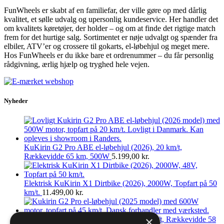
FunWheels er skabt af en familiefar, der ville gøre op med dårlig
kvalitet, et sølle udvalg og upersonlig kundeservice. Her handler det
om kvalitets køretøjer, der holder – og om at finde det rigtige match
frem for det hurtige salg. Sortimentet er nøje udvalgt og spænder fra
elbiler, ATV’er og crossere til gokarts, el-løbehjul og meget mere.
Hos FunWheels er du ikke bare et ordrenummer – du får personlig
rådgivning, ærlig hjælp og tryghed hele vejen.
Nyheder
KuKirin G2 Pro ABE el-løbehjul (2026), 20 km/t,
Rækkevidde 65 km, 500W
5.199,00
kr.
Elektrisk KuKirin X1 Dirtbike (2026), 2000W, Topfart på 50
km/t.
11.499,00
kr.
×
KuKirin G2 Pro el-løbehjul (2025), 45 km/t, Rækkevidde 58