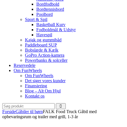
Bordfodbold
Bordtennisbord
Poolbord
Sport & Spil
Basketball Kurv
Fodboldmål & Udstyr
Havespil
Kajak og gummibåd
Paddleboard SUP
Bobslæde & Kælk
GoPro Action-kamera
Powerbanks & solceller
Reservedele
Om FunWheels
Om FunWheels
Det siger vores kunder
Finansiering
Blog – Alt Om Hjul
Kontakt os
Forside
Gåbiler til børn
FALK Food Truck Gåbil med
opbevaringsrum og trailer med grill, 1-3 år