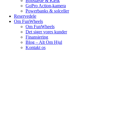
Bobslæde & Kælk
GoPro Action-kamera
Powerbanks & solceller
Reservedele
Om FunWheels
Om FunWheels
Det siger vores kunder
Finansiering
Blog – Alt Om Hjul
Kontakt os