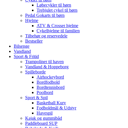
Løbecykler til børn
Trehjulet cykel til børn
Pedal Gokarts til børn
Hjelme
ATV & Crosser hjelme
Cykelhjelme til familien
Tilbehør og reservedele
Bestseller
Bilsenge
Vandland
Sport & Fritid
Trampoliner til haven
Vandland & Hoppeborg
Spilleborde
Airhockeybord
Bordfodbold
Bordtennisbord
Poolbord
Sport & Spil
Basketball Kurv
Fodboldmål & Udstyr
Havespil
Kajak og gummibåd
Paddleboard SUP