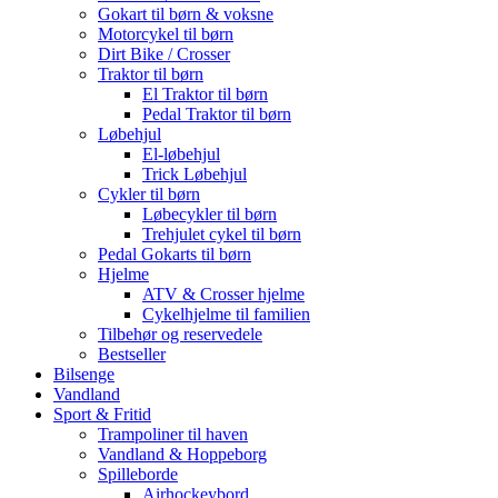
Gokart til børn & voksne
Motorcykel til børn
Dirt Bike / Crosser
Traktor til børn
El Traktor til børn
Pedal Traktor til børn
Løbehjul
El-løbehjul
Trick Løbehjul
Cykler til børn
Løbecykler til børn
Trehjulet cykel til børn
Pedal Gokarts til børn
Hjelme
ATV & Crosser hjelme
Cykelhjelme til familien
Tilbehør og reservedele
Bestseller
Bilsenge
Vandland
Sport & Fritid
Trampoliner til haven
Vandland & Hoppeborg
Spilleborde
Airhockeybord