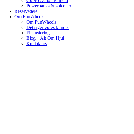
GoPro Action-kamera
Powerbanks & solceller
Reservedele
Om FunWheels
Om FunWheels
Det siger vores kunder
Finansiering
Blog – Alt Om Hjul
Kontakt os