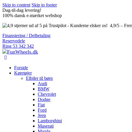
Skip to content
Skip to footer
Dag-til-dag levering!
100% dansk e-mærket webshop
4,9/5 – Fre
Finansiering / Delbetaling
Reservedele
Ring 53 342 342
Forside
Køretøjer
Elbiler til børn
Audi
BMW
Chevrolet
Dodge
Fiat
Ford
Jeep
Lamborghini
Maserati
Mazda