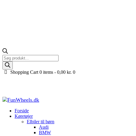
Products
search
Shopping Cart
0 items -
0,00
kr.
0
BMW Løbecykel / Balancecykel til børn 12″, Rød
Forside
Køretøjer til børn
Løbecykler til børn (1-5 år)
BMW Løbecykel / 
Forside
Køretøjer
Elbiler til børn
Audi
BMW