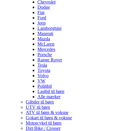
Chevrolet
Dodge
Fiat
Ford
Jeep
Lamborghini
Maserati
Mazda
McLaren
Mercedes
Porsche
Range Rover
Tesla
Toyota
Volvo
VW
Politibil
Lastbil til børn
Alle mærker
Gåbiler til børn
UTV til børn
ATV til børn & voksne
Gokart til børn & voksne
Motorcykel til børn
Dirt Bike / Crosser