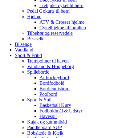
Trehjulet cykel til børn
Pedal Gokarts til børn
Hjelme
ATV & Crosser hjelme
Cykelhjelme til familien
Tilbehør og reservedele
Bestseller
Bilsenge
Vandland
Sport & Fritid
Trampoliner til haven
Vandland & Hoppeborg
Spilleborde
Airhockeybord
Bordfodbold
Bordtennisbord
Poolbord
Sport & Spil
Basketball Kurv
Fodboldmål & Udstyr
Havespil
Kajak og gummibåd
Paddleboard SUP
Bobslæde & Kælk