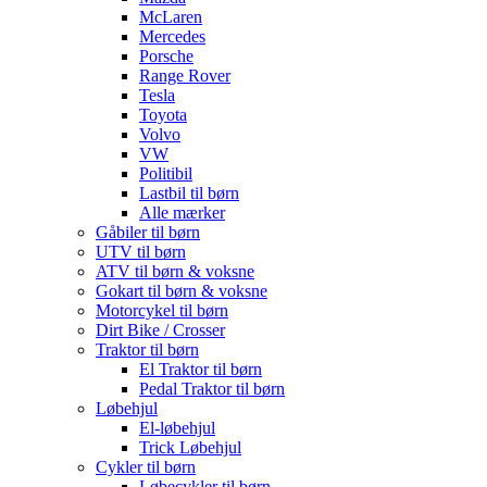
McLaren
Mercedes
Porsche
Range Rover
Tesla
Toyota
Volvo
VW
Politibil
Lastbil til børn
Alle mærker
Gåbiler til børn
UTV til børn
ATV til børn & voksne
Gokart til børn & voksne
Motorcykel til børn
Dirt Bike / Crosser
Traktor til børn
El Traktor til børn
Pedal Traktor til børn
Løbehjul
El-løbehjul
Trick Løbehjul
Cykler til børn
Løbecykler til børn