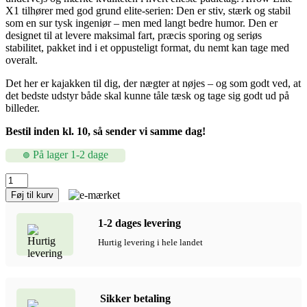
X1 tilhører med god grund elite-serien: Den er stiv, stærk og stabil
som en sur tysk ingeniør – men med langt bedre humor. Den er
designet til at levere maksimal fart, præcis sporing og seriøs
stabilitet, pakket ind i et oppusteligt format, du nemt kan tage med
overalt.
Det her er kajakken til dig, der nægter at nøjes – og som godt ved, at
det bedste udstyr både skal kunne tåle tæsk og tage sig godt ud på
billeder.
Bestil inden kl. 10, så sender vi samme dag!
På lager 1-2 dage
Bestway
Hydro-
Føj til kurv
Force
Arrow
1-2 dages levering
Elite
X1
Hurtig levering i hele landet
Oppustelig
Kajak,
365x73
cm
Sikker betaling
antal