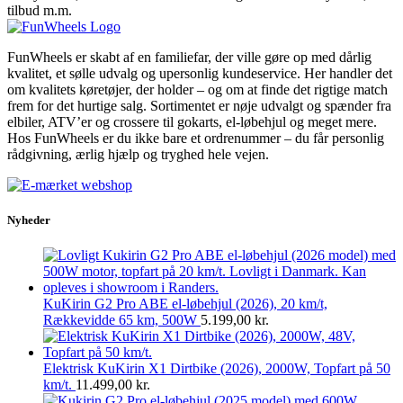
tilbud m.m.
FunWheels er skabt af en familiefar, der ville gøre op med dårlig
kvalitet, et sølle udvalg og upersonlig kundeservice. Her handler det
om kvalitets køretøjer, der holder – og om at finde det rigtige match
frem for det hurtige salg. Sortimentet er nøje udvalgt og spænder fra
elbiler, ATV’er og crossere til gokarts, el-løbehjul og meget mere.
Hos FunWheels er du ikke bare et ordrenummer – du får personlig
rådgivning, ærlig hjælp og tryghed hele vejen.
Nyheder
KuKirin G2 Pro ABE el-løbehjul (2026), 20 km/t,
Rækkevidde 65 km, 500W
5.199,00
kr.
Elektrisk KuKirin X1 Dirtbike (2026), 2000W, Topfart på 50
km/t.
11.499,00
kr.