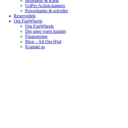
Bobslæde & Kælk
GoPro Action-kamera
Powerbanks & solceller
Reservedele
Om FunWheels
Om FunWheels
Det siger vores kunder
Finansiering
Blog – Alt Om Hjul
Kontakt os