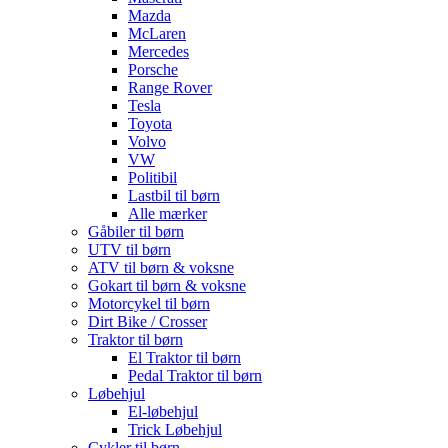
Mazda
McLaren
Mercedes
Porsche
Range Rover
Tesla
Toyota
Volvo
VW
Politibil
Lastbil til børn
Alle mærker
Gåbiler til børn
UTV til børn
ATV til børn & voksne
Gokart til børn & voksne
Motorcykel til børn
Dirt Bike / Crosser
Traktor til børn
El Traktor til børn
Pedal Traktor til børn
Løbehjul
El-løbehjul
Trick Løbehjul
Cykler til børn