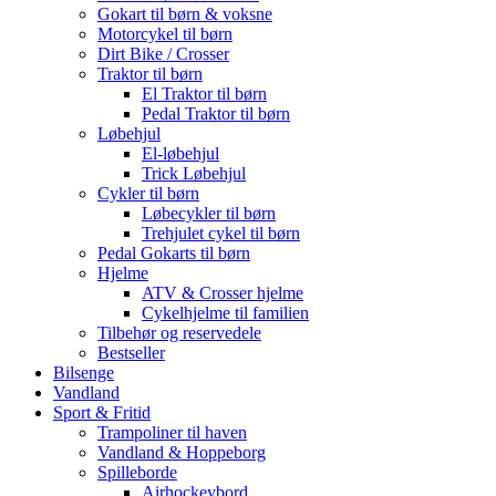
Gokart til børn & voksne
Motorcykel til børn
Dirt Bike / Crosser
Traktor til børn
El Traktor til børn
Pedal Traktor til børn
Løbehjul
El-løbehjul
Trick Løbehjul
Cykler til børn
Løbecykler til børn
Trehjulet cykel til børn
Pedal Gokarts til børn
Hjelme
ATV & Crosser hjelme
Cykelhjelme til familien
Tilbehør og reservedele
Bestseller
Bilsenge
Vandland
Sport & Fritid
Trampoliner til haven
Vandland & Hoppeborg
Spilleborde
Airhockeybord