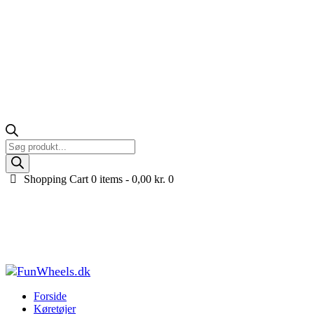
Products
search
Shopping Cart
0 items -
0,00
kr.
0
Bestway Hydro-Force Arrow Elite X1 Oppustelig
Kajak, 365×73 cm
Forside
Køretøjer til børn
...
Oppustelig Kajak og gummibåd
Bestway
Hydro-Force Arrow Elite X1 Oppustelig...
Forside
Køretøjer