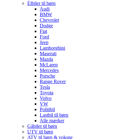
Elbiler til børn
Audi
BMW
Chevrolet
Dodge
Fiat
Ford
Jeep
Lamborghini
Maserati
Mazda
McLaren
Mercedes
Porsche
Range Rover
Tesla
Toyota
Volvo
VW
Politibil
Lastbil til børn
Alle mærker
Gåbiler til børn
UTV til børn
ATV til børn & voksne