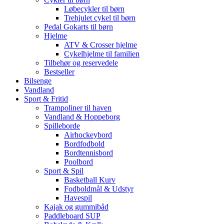
Løbecykler til børn
Trehjulet cykel til børn
Pedal Gokarts til børn
Hjelme
ATV & Crosser hjelme
Cykelhjelme til familien
Tilbehør og reservedele
Bestseller
Bilsenge
Vandland
Sport & Fritid
Trampoliner til haven
Vandland & Hoppeborg
Spilleborde
Airhockeybord
Bordfodbold
Bordtennisbord
Poolbord
Sport & Spil
Basketball Kurv
Fodboldmål & Udstyr
Havespil
Kajak og gummibåd
Paddleboard SUP