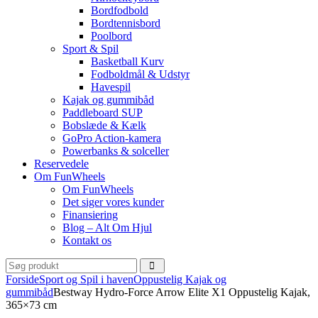
Bordfodbold
Bordtennisbord
Poolbord
Sport & Spil
Basketball Kurv
Fodboldmål & Udstyr
Havespil
Kajak og gummibåd
Paddleboard SUP
Bobslæde & Kælk
GoPro Action-kamera
Powerbanks & solceller
Reservedele
Om FunWheels
Om FunWheels
Det siger vores kunder
Finansiering
Blog – Alt Om Hjul
Kontakt os
Forside
Sport og Spil i haven
Oppustelig Kajak og
gummibåd
Bestway Hydro-Force Arrow Elite X1 Oppustelig Kajak,
365×73 cm