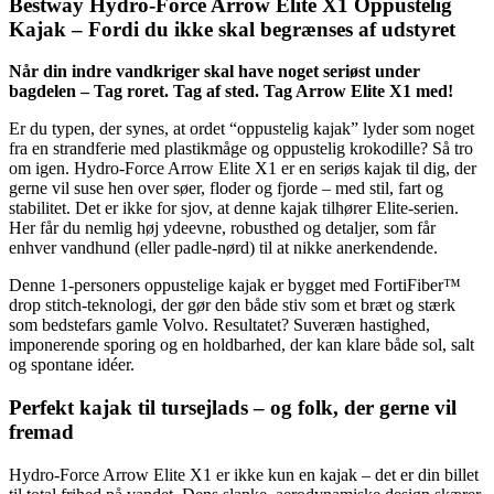
Bestway Hydro-Force Arrow Elite X1 Oppustelig
Kajak – Fordi du ikke skal begrænses af udstyret
Når din indre vandkriger skal have noget seriøst under
bagdelen – Tag roret. Tag af sted. Tag Arrow Elite X1 med!
Er du typen, der synes, at ordet “oppustelig kajak” lyder som noget
fra en strandferie med plastikmåge og oppustelig krokodille? Så tro
om igen. Hydro-Force Arrow Elite X1 er en seriøs kajak til dig, der
gerne vil suse hen over søer, floder og fjorde – med stil, fart og
stabilitet. Det er ikke for sjov, at denne kajak tilhører Elite-serien.
Her får du nemlig høj ydeevne, robusthed og detaljer, som får
enhver vandhund (eller padle-nørd) til at nikke anerkendende.
Denne 1-personers oppustelige kajak er bygget med FortiFiber™
drop stitch-teknologi, der gør den både stiv som et bræt og stærk
som bedstefars gamle Volvo. Resultatet? Suveræn hastighed,
imponerende sporing og en holdbarhed, der kan klare både sol, salt
og spontane idéer.
Perfekt kajak til tursejlads – og folk, der gerne vil
fremad
Hydro-Force Arrow Elite X1 er ikke kun en kajak – det er din billet