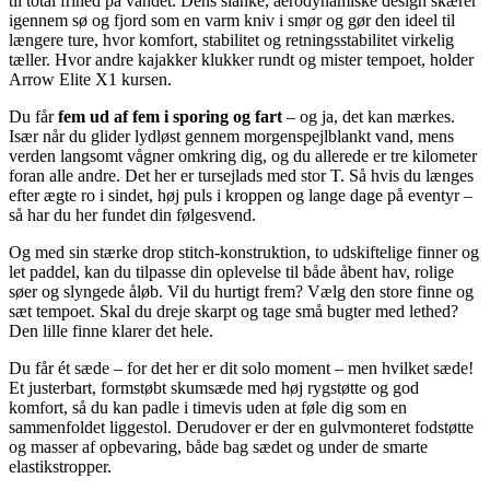
til total frihed på vandet. Dens slanke, aerodynamiske design skærer
igennem sø og fjord som en varm kniv i smør og gør den ideel til
længere ture, hvor komfort, stabilitet og retningsstabilitet virkelig
tæller. Hvor andre kajakker klukker rundt og mister tempoet, holder
Arrow Elite X1 kursen.
Du får
fem ud af fem i sporing og fart
– og ja, det kan mærkes.
Især når du glider lydløst gennem morgenspejlblankt vand, mens
verden langsomt vågner omkring dig, og du allerede er tre kilometer
foran alle andre. Det her er tursejlads med stor T. Så hvis du længes
efter ægte ro i sindet, høj puls i kroppen og lange dage på eventyr –
så har du her fundet din følgesvend.
Og med sin stærke drop stitch-konstruktion, to udskiftelige finner og
let paddel, kan du tilpasse din oplevelse til både åbent hav, rolige
søer og slyngede åløb. Vil du hurtigt frem? Vælg den store finne og
sæt tempoet. Skal du dreje skarpt og tage små bugter med lethed?
Den lille finne klarer det hele.
Du får ét sæde – for det her er dit solo moment – men hvilket sæde!
Et justerbart, formstøbt skumsæde med høj rygstøtte og god
komfort, så du kan padle i timevis uden at føle dig som en
sammenfoldet liggestol. Derudover er der en gulvmonteret fodstøtte
og masser af opbevaring, både bag sædet og under de smarte
elastikstropper.