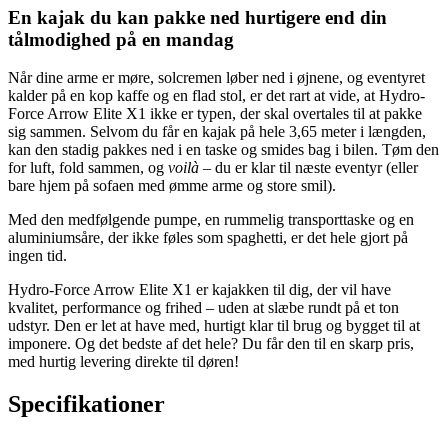
En kajak du kan pakke ned hurtigere end din
tålmodighed på en mandag
Når dine arme er møre, solcremen løber ned i øjnene, og eventyret
kalder på en kop kaffe og en flad stol, er det rart at vide, at Hydro-
Force Arrow Elite X1 ikke er typen, der skal overtales til at pakke
sig sammen. Selvom du får en kajak på hele 3,65 meter i længden,
kan den stadig pakkes ned i en taske og smides bag i bilen. Tøm den
for luft, fold sammen, og
voilà
– du er klar til næste eventyr (eller
bare hjem på sofaen med ømme arme og store smil).
Med den medfølgende pumpe, en rummelig transporttaske og en
aluminiumsåre, der ikke føles som spaghetti, er det hele gjort på
ingen tid.
Hydro-Force Arrow Elite X1 er kajakken til dig, der vil have
kvalitet, performance og frihed – uden at slæbe rundt på et ton
udstyr. Den er let at have med, hurtigt klar til brug og bygget til at
imponere. Og det bedste af det hele? Du får den til en skarp pris,
med hurtig levering direkte til døren!
Specifikationer