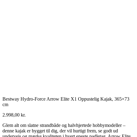
Bestway Hydro-Force Arrow Elite X1 Oppustelig Kajak, 365×73
cm
2.998,00
kr.
Glem alt om slatne strandbåde og halvhjertede hobbymodeller –
denne kajak er bygget til dig, der vil hurtigt frem, se godt ud
undervejs og mærke kvaliteten i hvert eneste padletag. Arrow Elite