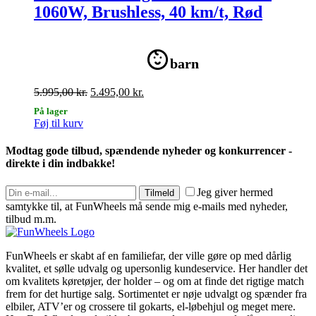
1060W, Brushless, 40 km/t, Rød
barn
Den
Den
5.995,00
kr.
5.495,00
kr.
oprindelige
aktuelle
På lager
pris
pris
Føj til kurv
var:
er:
5.995,00 kr..
5.495,00 kr..
Modtag gode tilbud, spændende nyheder og konkurrencer -
direkte i din indbakke!
Jeg giver hermed
Tilmeld
samtykke til, at FunWheels må sende mig e-mails med nyheder,
tilbud m.m.
FunWheels er skabt af en familiefar, der ville gøre op med dårlig
kvalitet, et sølle udvalg og upersonlig kundeservice. Her handler det
om kvalitets køretøjer, der holder – og om at finde det rigtige match
frem for det hurtige salg. Sortimentet er nøje udvalgt og spænder fra
elbiler, ATV’er og crossere til gokarts, el-løbehjul og meget mere.