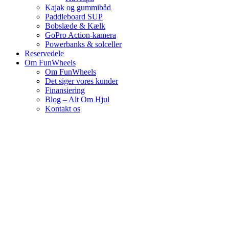
Kajak og gummibåd
Paddleboard SUP
Bobslæde & Kælk
GoPro Action-kamera
Powerbanks & solceller
Reservedele
Om FunWheels
Om FunWheels
Det siger vores kunder
Finansiering
Blog – Alt Om Hjul
Kontakt os