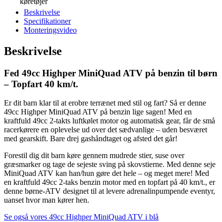
Beskrivelse
Specifikationer
Monteringsvideo
Beskrivelse
Fed 49cc Highper MiniQuad ATV på benzin til børn
– Topfart 40 km/t.
Er dit barn klar til at erobre terrænet med stil og fart? Så er denne
49cc Highper MiniQuad ATV på benzin lige sagen! Med en
kraftfuld 49cc 2-takts luftkølet motor og automatisk gear, får de små
racerkørere en oplevelse ud over det sædvanlige – uden besværet
med gearskift. Bare drej gashåndtaget og afsted det går!
Forestil dig dit barn køre gennem mudrede stier, suse over
græsmarker og tage de sejeste sving på skovstierne. Med denne seje
MiniQuad ATV kan han/hun gøre det hele – og meget mere! Med
en kraftfuld 49cc 2-taks benzin motor med en topfart på 40 km/t., er
denne børne-ATV designet til at levere adrenalinpumpende eventyr,
uanset hvor man kører hen.
Se også vores 49cc Highper MiniQuad ATV i blå