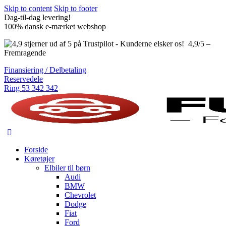
Skip to content
Skip to footer
Dag-til-dag levering!
100% dansk e-mærket webshop
4,9/5 –
Fremragende
Finansiering / Delbetaling
Reservedele
Ring 53 342 342
Forside
Køretøjer
Elbiler til børn
Audi
BMW
Chevrolet
Dodge
Fiat
Ford