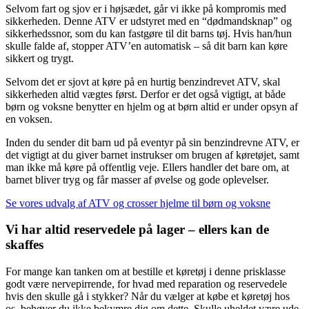
Selvom fart og sjov er i højsædet, går vi ikke på kompromis med
sikkerheden. Denne ATV er udstyret med en “dødmandsknap” og
sikkerhedssnor, som du kan fastgøre til dit barns tøj. Hvis han/hun
skulle falde af, stopper ATV’en automatisk – så dit barn kan køre
sikkert og trygt.
Selvom det er sjovt at køre på en hurtig benzindrevet ATV, skal
sikkerheden altid vægtes først. Derfor er det også vigtigt, at både
børn og voksne benytter en hjelm og at børn altid er under opsyn af
en voksen.
Inden du sender dit barn ud på eventyr på sin benzindrevne ATV, er
det vigtigt at du giver barnet instrukser om brugen af køretøjet, samt
man ikke må køre på offentlig veje. Ellers handler det bare om, at
barnet bliver tryg og får masser af øvelse og gode oplevelser.
Se vores udvalg af ATV og crosser hjelme til børn og voksne
Vi har altid reservedele på lager – ellers kan de
skaffes
For mange kan tanken om at bestille et køretøj i denne prisklasse
godt være nervepirrende, for hvad med reparation og reservedele
hvis den skulle gå i stykker? Når du vælger at købe et køretøj hos
os, behøver du ikke bekymre dig om dette. Skulle uheldet være ude,