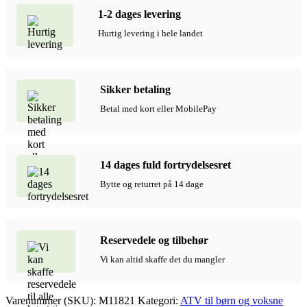
ATV
1-2 dages levering
på
benzin
Hurtig levering i hele landet
til
børn,
40
km/t.,
Sikker betaling
Grøn
antal
Betal med kort eller MobilePay
14 dages fuld fortrydelsesret
Bytte og returret på 14 dage
Reservedele og tilbehør
Vi kan altid skaffe det du mangler
Varenummer (SKU):
M11821
Kategori:
ATV til børn og voksne