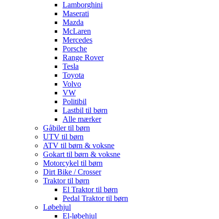
Lamborghini
Maserati
Mazda
McLaren
Mercedes
Porsche
Range Rover
Tesla
Toyota
Volvo
VW
Politibil
Lastbil til børn
Alle mærker
Gåbiler til børn
UTV til børn
ATV til børn & voksne
Gokart til børn & voksne
Motorcykel til børn
Dirt Bike / Crosser
Traktor til børn
El Traktor til børn
Pedal Traktor til børn
Løbehjul
El-løbehjul