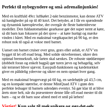
Perfekt til nybegyndere og små adrenalinjunkies!
Med en kraftfuld 49cc luftkølet 2-takt benzinmotor, kan denne ATV
nå hastigheder på op til 40 km/t. Det betyder, at I får en spændende
og dynamisk køreoplevelse, der overgår de fleste batteridrevne
modeller. Den fuldautomatiske gearkasse gør det super nemt at køre,
så dit barn kan fokusere på det sjove – at køre hurtigt og mærke
vinden i håret. Med en maksimal vægtkapacitet på 90 kg, er den
robust nok til også at vokse med barnet.
Uanset om barnet cruiser over grus, græs eller asfalt, er ATV’en
bygget til let off-road brug. Med solide skivebremser, sikrer den
optimal bremsekraft, når farten skal sænkes. De robuste støddæmper
(dobbelt foran og enkelt bagpå) gør turen jævn og behagelig, selv
når terrænet bliver ujævnt. Easypull-funktionen og kædetrækket
giver en pålidelig ydeevne og sikrer en nem opstart hver gang.
Med en maksimal brugervægt på 60 kg, en sædehøjde på 43,5 cm,
og en kompakt størrelse, er denne MiniQuad ATV i grøn den
perfekte ledsager til barnets udendørs eventyr. Så gør klar til at blive
årets store helt, når du præsenterer denne lille off-road mester til dit
barn – og se dit barn suse afsted med et smil på læben!
Vigtigt!
Kun salg til mekanikere og gør-det-selv