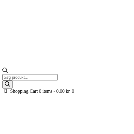
Products
search
Shopping Cart
0 items -
0,00
kr.
0
49cc Highper MiniQuad ATV på benzin til børn, 40
km/t., Grøn
Forside
Køretøjer til børn
ATV til børn og voksne
49cc Highper
MiniQuad ATV på benzin til...