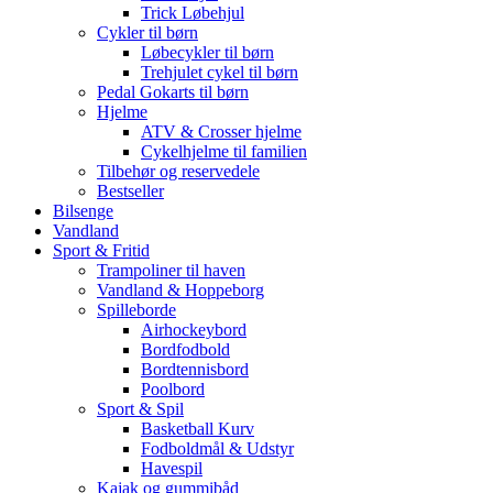
Trick Løbehjul
Cykler til børn
Løbecykler til børn
Trehjulet cykel til børn
Pedal Gokarts til børn
Hjelme
ATV & Crosser hjelme
Cykelhjelme til familien
Tilbehør og reservedele
Bestseller
Bilsenge
Vandland
Sport & Fritid
Trampoliner til haven
Vandland & Hoppeborg
Spilleborde
Airhockeybord
Bordfodbold
Bordtennisbord
Poolbord
Sport & Spil
Basketball Kurv
Fodboldmål & Udstyr
Havespil
Kajak og gummibåd