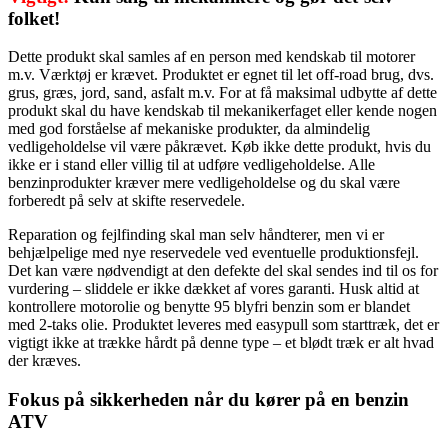
folket!
Dette produkt skal samles af en person med kendskab til motorer
m.v. Værktøj er krævet. Produktet er egnet til let off-road brug, dvs.
grus, græs, jord, sand, asfalt m.v. For at få maksimal udbytte af dette
produkt skal du have kendskab til mekanikerfaget eller kende nogen
med god forståelse af mekaniske produkter, da almindelig
vedligeholdelse vil være påkrævet. Køb ikke dette produkt, hvis du
ikke er i stand eller villig til at udføre vedligeholdelse. Alle
benzinprodukter kræver mere vedligeholdelse og du skal være
forberedt på selv at skifte reservedele.
Reparation og fejlfinding skal man selv håndterer, men vi er
behjælpelige med nye reservedele ved eventuelle produktionsfejl.
Det kan være nødvendigt at den defekte del skal sendes ind til os for
vurdering – sliddele er ikke dækket af vores garanti. Husk altid at
kontrollere motorolie og benytte 95 blyfri benzin som er blandet
med 2-taks olie. Produktet leveres med easypull som starttræk, det er
vigtigt ikke at trække hårdt på denne type – et blødt træk er alt hvad
der kræves.
Fokus på sikkerheden når du kører på en benzin
ATV