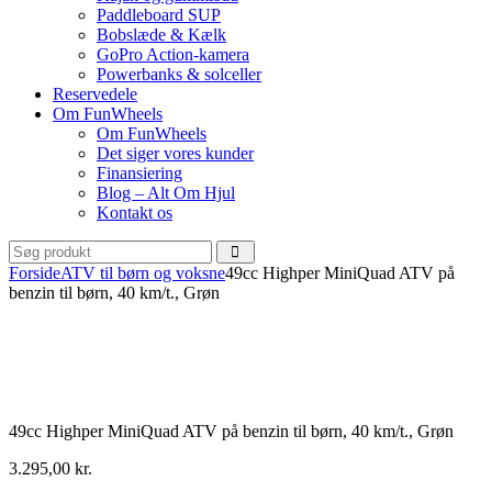
Paddleboard SUP
Bobslæde & Kælk
GoPro Action-kamera
Powerbanks & solceller
Reservedele
Om FunWheels
Om FunWheels
Det siger vores kunder
Finansiering
Blog – Alt Om Hjul
Kontakt os
Forside
ATV til børn og voksne
49cc Highper MiniQuad ATV på
benzin til børn, 40 km/t., Grøn
49cc Highper MiniQuad ATV på benzin til børn, 40 km/t., Grøn
3.295,00
kr.