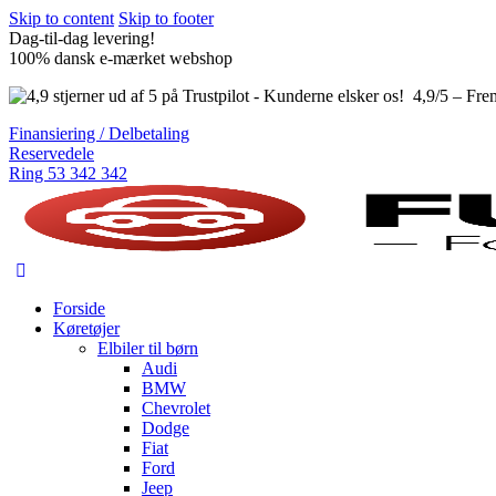
Skip to content
Skip to footer
Dag-til-dag levering!
100% dansk e-mærket webshop
4,9/5 – Fre
Finansiering / Delbetaling
Reservedele
Ring 53 342 342
Forside
Køretøjer
Elbiler til børn
Audi
BMW
Chevrolet
Dodge
Fiat
Ford
Jeep