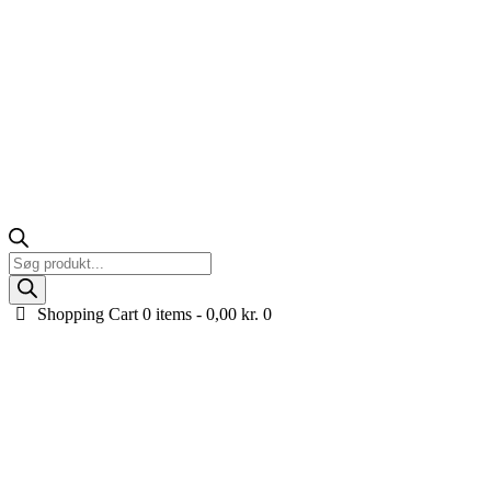
Products
search
Shopping Cart
0 items -
0,00
kr.
0
160cc Kayo TT160 Crosser til store børn og voksne
Forside
Køretøjer til børn
Benzin og El Crosser til børn og voksne
160c