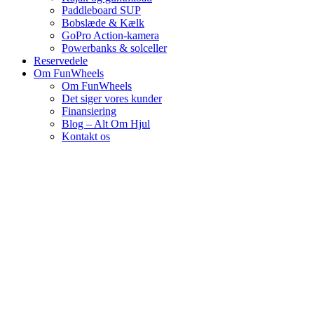
Paddleboard SUP
Bobslæde & Kælk
GoPro Action-kamera
Powerbanks & solceller
Reservedele
Om FunWheels
Om FunWheels
Det siger vores kunder
Finansiering
Blog – Alt Om Hjul
Kontakt os