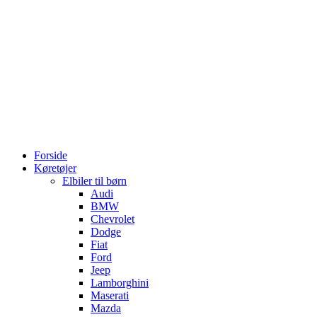
Forside
Køretøjer
Elbiler til børn
Audi
BMW
Chevrolet
Dodge
Fiat
Ford
Jeep
Lamborghini
Maserati
Mazda