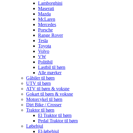
Lamborghini
Maserati
Mazda
McLaren
Mercedes
Porsche
Range Rover
Tesla
Toyota
Volvo
VW
Politibil
Lastbil til børn
Alle mærker
Gåbiler til børn
UTV til børn
ATV til børn & voksne
Gokart til børn & voksne
Motorcykel til børn
Dirt Bike / Crosser
Traktor til børn
El Traktor til børn
Pedal Traktor til børn
Løbehjul
El-løbehjul