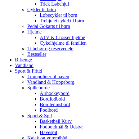
Trick Løbehjul
Cykler til børn
Løbecykler til børn
Trehjulet cykel til børn
Pedal Gokarts til børn
Hjelme
ATV & Crosser hjelme
Cykelhjelme til familien
Tilbehør og reservedele
Bestseller
Bilsenge
Vandland
Sport & Fritid
Trampoliner til haven
Vandland & Hoppeborg
Spilleborde
Airhockeybord
Bordfodbold
Bordtennisbord
Poolbord
Sport & Spil
Basketball Kurv
Fodboldmål & Udstyr
Havespil
Kajak og gummibåd