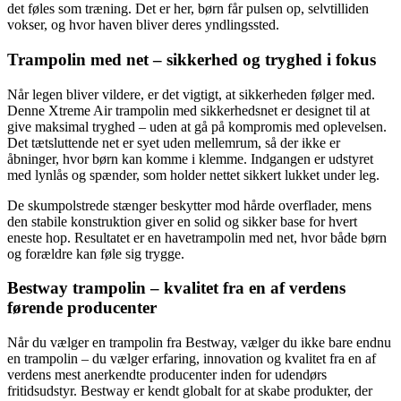
det føles som træning. Det er her, børn får pulsen op, selvtilliden
vokser, og hvor haven bliver deres yndlingssted.
Trampolin med net – sikkerhed og tryghed i fokus
Når legen bliver vildere, er det vigtigt, at sikkerheden følger med.
Denne Xtreme Air trampolin med sikkerhedsnet er designet til at
give maksimal tryghed – uden at gå på kompromis med oplevelsen.
Det tætsluttende net er syet uden mellemrum, så der ikke er
åbninger, hvor børn kan komme i klemme. Indgangen er udstyret
med lynlås og spænder, som holder nettet sikkert lukket under leg.
De skumpolstrede stænger beskytter mod hårde overflader, mens
den stabile konstruktion giver en solid og sikker base for hvert
eneste hop. Resultatet er en havetrampolin med net, hvor både børn
og forældre kan føle sig trygge.
Bestway trampolin – kvalitet fra en af verdens
førende producenter
Når du vælger en trampolin fra
Bestway
, vælger du ikke bare endnu
en trampolin – du vælger erfaring, innovation og kvalitet fra en af
verdens mest anerkendte producenter inden for udendørs
fritidsudstyr. Bestway er kendt globalt for at skabe produkter, der