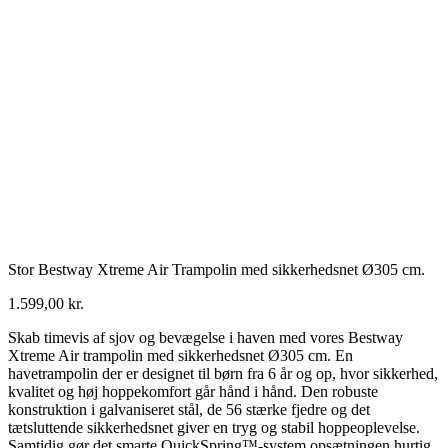
Stor Bestway Xtreme Air Trampolin med sikkerhedsnet Ø305 cm.
1.599,00
kr.
Skab timevis af sjov og bevægelse i haven med vores Bestway
Xtreme Air trampolin med sikkerhedsnet Ø305 cm. En
havetrampolin der er designet til børn fra 6 år og op, hvor sikkerhed,
kvalitet og høj hoppekomfort går hånd i hånd. Den robuste
konstruktion i galvaniseret stål, de 56 stærke fjedre og det
tætsluttende sikkerhedsnet giver en tryg og stabil hoppeoplevelse.
Samtidig gør det smarte QuickSpring™-system opsætningen hurtig