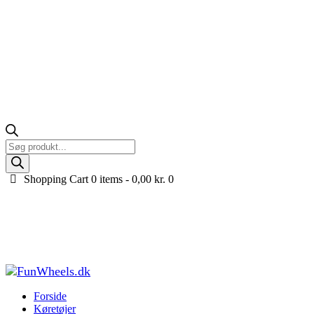
Products
search
Shopping Cart
0 items -
0,00
kr.
0
Stor Bestway Xtreme Air Trampolin med
sikkerhedsnet Ø305 cm.
Forside
Køretøjer til børn
Trampoliner til haven
Stor Bestway Xtreme
Air Trampolin med...
Forside
Køretøjer