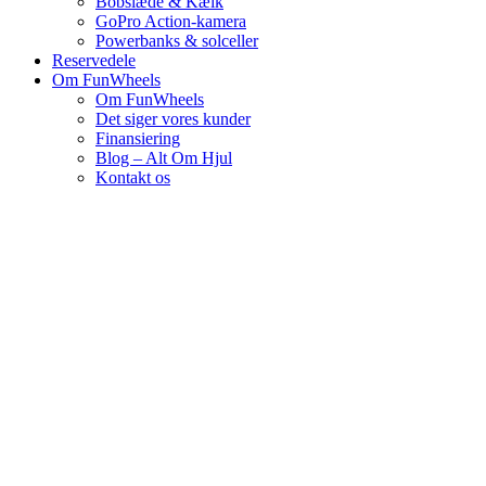
Bobslæde & Kælk
GoPro Action-kamera
Powerbanks & solceller
Reservedele
Om FunWheels
Om FunWheels
Det siger vores kunder
Finansiering
Blog – Alt Om Hjul
Kontakt os