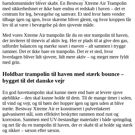
barndomsminder bliver skabt. En Bestway Xtreme Air Trampolin
med sikkerhedsnet er ikke bare endnu et redskab i haven – det er
centrum for leg, bevægelse og samvær. Et sted hvor børn vender
tilbage igen og igen, hvor skærme bliver glemt, og hvor kroppen får
lov til at være i bevægelse på den sjoveste måde.
Med vores Xtreme Air trampolin får du en stor trampolin til haven,
der inviterer til timevis af aktiv leg. Her er plads til at give den gas,
udfordre balancen og mærke suset i maven – alt sammen i trygge
rammer. Det er ikke bare en trampolin. Det er et sted, hvor
hverdagen bliver lidt sjovere, lidt mere aktiv – og meget mere fyldt
med grin.
Holdbar trampolin til haven med stærk bounce –
bygget til det danske vejr
En god havetrampolin skal kunne mere end bare at levere sjove
øjeblikke – den skal kunne holde til dem. Til de mange timer i solen,
til vind og vejr, og til børn der hopper igen og igen uden at blive
trætte. Bestway Xtreme Air er konstrueret i pulverlakeret
galvaniseret stål, som effektivt beskytter rammen mod rust og
korrosion. Sammen med UV-bestandige materialer i både springdug
og net får du en trampolin til haven, der er skabt til at holde sig stærk
og sikker – sæson efter sæson.