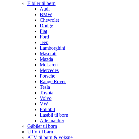
Elbiler til børn
Audi
BMW
Chevrolet
Dodge
Fiat
Ford
Jeep
Lamborghini
Maserati
Mazda
McLaren
Mercedes
Porsche
Range Rover
Tesla
Toyota
Volvo
VW
Politibil
Lastbil til børn
Alle mærker
Gåbiler til børn
UTV til børn
ATV til børn & voksne