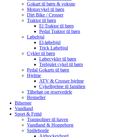
Gokart til børn & voksne
Motorcykel til børn
Dirt Bike / Crosser
Traktor til børn
El Traktor til børn
Pedal Traktor til børn
Løbehjul
El-løbehjul
Trick Løbehjul
Cykler til børn
Løbecykler til børn
Trehjulet cykel til børn
Pedal Gokarts til børn
Hjelme
ATV & Crosser hjelme
Cykelhjelme til familien
Tilbehør og reservedele
Bestseller
Bilsenge
Vandland
Sport & Fritid
Trampoliner til haven
Vandland & Hoppeborg
Spilleborde
Airhockeybord