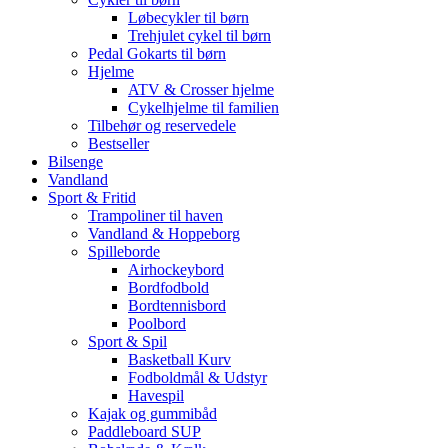
Løbecykler til børn
Trehjulet cykel til børn
Pedal Gokarts til børn
Hjelme
ATV & Crosser hjelme
Cykelhjelme til familien
Tilbehør og reservedele
Bestseller
Bilsenge
Vandland
Sport & Fritid
Trampoliner til haven
Vandland & Hoppeborg
Spilleborde
Airhockeybord
Bordfodbold
Bordtennisbord
Poolbord
Sport & Spil
Basketball Kurv
Fodboldmål & Udstyr
Havespil
Kajak og gummibåd
Paddleboard SUP