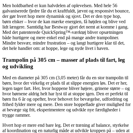
Men holdbarhed er kun halvdelen af oplevelsen. Med hele 56
galvaniserede fjedre får du et kraftfuldt, jævnt og responsivt bounce,
der gør hvert hop mere dynamisk og sjovt. Det er den type hop,
børn elsker – hvor de kan mærke energien, få højden og blive ved
lidt længere. Samtidig har Bestway gjort det nemt at komme i gang.
Med det patenterede QuickSpring™-værktøj bliver opsætningen
både hurtigere og mere enkel end på mange andre trampoliner.
Mindre besvær, mindre frustration – og langt hurtigere klar til det,
det hele handler om: at hoppe, lege og nyde livet i haven.
Trampolin på 305 cm – masser af plads til fart, leg
og udvikling
Med en diameter på 305 cm (3,05 meter) får du en stor trampolin til
børn, hvor der virkelig er plads til at slippe energien løs. Det er her,
legen tager fart. Her, hvor hoppene bliver højere, grinene større – og
hvor børnene aldrig helt har lyst til at stoppe igen. Den er perfekt til
børn fra 6 år og opefter, hvor behovet for bevægelse, udfordring og
frihed fylder mere og mere. Den store hoppeflade giver mulighed for
at bevæge sig frit, eksperimentere og udvikle nye færdigheder i
trygge rammer.
Hvert hop er mere end bare leg. Det er træning af balance, styrkelse
af koordination og en naturlig måde at udvikle kroppen på – uden at