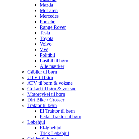
Mazda
McLaren
Mercedes
Porsche
Range Rover
Tesla
Toyota
Volvo
VW
Politibil
Lastbil til børn
Alle mærker
Gåbiler til børn
UTV til børn
ATV til børn & voksne
Gokart til børn & voksne
Motorcykel til børn
Dirt Bike / Crosser
Traktor til børn
El Traktor til børn
Pedal Traktor til børn
Løbehjul
El-løbehjul
Trick Løbehjul
Cykler til børn