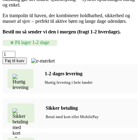
og enkel.
En trampolin til haven, der kombinerer holdbarhed, sikkerhed og
masser af sjov – perfekt til aktive børn og lange dage udendørs.
Bestil nu så sender vi den i morgen (fragt 1-2 hverdage).
På lager 1-2 dage
Stor
Bestway
Føj til kurv
Xtreme
Air
1-2 dages levering
Trampolin
med
Hurtig levering i hele landet
sikkerhedsnet
Ø305
cm.
antal
Sikker betaling
Betal med kort eller MobilePay