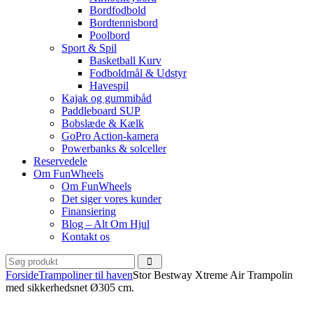
Bordfodbold
Bordtennisbord
Poolbord
Sport & Spil
Basketball Kurv
Fodboldmål & Udstyr
Havespil
Kajak og gummibåd
Paddleboard SUP
Bobslæde & Kælk
GoPro Action-kamera
Powerbanks & solceller
Reservedele
Om FunWheels
Om FunWheels
Det siger vores kunder
Finansiering
Blog – Alt Om Hjul
Kontakt os
Forside
Trampoliner til haven
Stor Bestway Xtreme Air Trampolin
med sikkerhedsnet Ø305 cm.