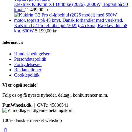
Elektrisk KuKirin X1 Dirtbike (2026), 2000W, Topfart på 50
km/t.
11.499,00
kr.
KuKirin G2 Pro el-løbehjul (2025), 45 km/t, Rækkevidde 58
km, 600W
5.199,00
kr.
Information
Handelsbetingelser
Persondatapolitik
Fortrydelsesret
Reklamationer
Cookiepolitik
Vi er også sociale!
Følg os og få nyeste nyheder, deltag i konkurrencer m.m.
FunWheels.dk
| CVR: 45836541
100% dansk e-mærket webshop