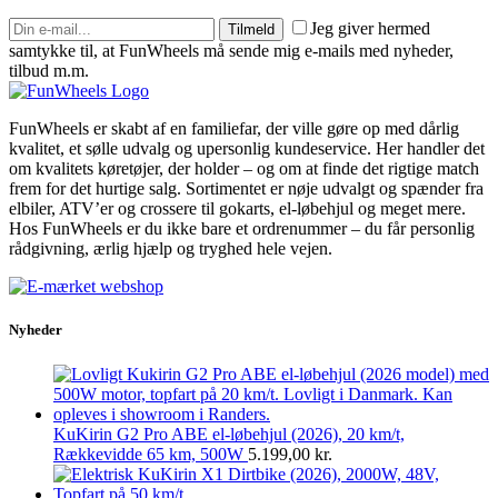
Jeg giver hermed
Tilmeld
samtykke til, at FunWheels må sende mig e-mails med nyheder,
tilbud m.m.
FunWheels er skabt af en familiefar, der ville gøre op med dårlig
kvalitet, et sølle udvalg og upersonlig kundeservice. Her handler det
om kvalitets køretøjer, der holder – og om at finde det rigtige match
frem for det hurtige salg. Sortimentet er nøje udvalgt og spænder fra
elbiler, ATV’er og crossere til gokarts, el-løbehjul og meget mere.
Hos FunWheels er du ikke bare et ordrenummer – du får personlig
rådgivning, ærlig hjælp og tryghed hele vejen.
Nyheder
KuKirin G2 Pro ABE el-løbehjul (2026), 20 km/t,
Rækkevidde 65 km, 500W
5.199,00
kr.