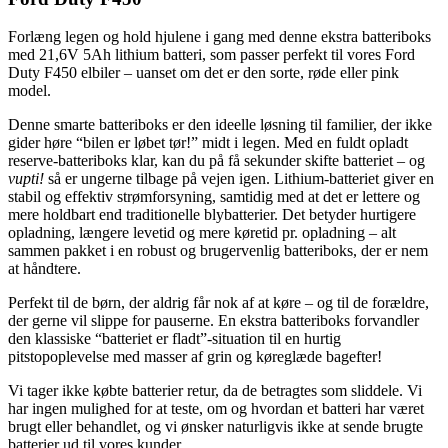
Forlæng legen og hold hjulene i gang med denne ekstra batteriboks
med 21,6V 5Ah lithium batteri, som passer perfekt til vores Ford
Duty F450 elbiler – uanset om det er den sorte, røde eller pink
model.
Denne smarte batteriboks er den ideelle løsning til familier, der ikke
gider høre “bilen er løbet tør!” midt i legen. Med en fuldt opladt
reserve-batteriboks klar, kan du på få sekunder skifte batteriet – og
vupti!
så er ungerne tilbage på vejen igen. Lithium-batteriet giver en
stabil og effektiv strømforsyning, samtidig med at det er lettere og
mere holdbart end traditionelle blybatterier. Det betyder hurtigere
opladning, længere levetid og mere køretid pr. opladning – alt
sammen pakket i en robust og brugervenlig batteriboks, der er nem
at håndtere.
Perfekt til de børn, der aldrig får nok af at køre – og til de forældre,
der gerne vil slippe for pauserne. En ekstra batteriboks forvandler
den klassiske “batteriet er fladt”-situation til en hurtig
pitstopoplevelse med masser af grin og køreglæde bagefter!
Vi tager ikke købte batterier retur, da de betragtes som sliddele. Vi
har ingen mulighed for at teste, om og hvordan et batteri har været
brugt eller behandlet, og vi ønsker naturligvis ikke at sende brugte
batterier ud til vores kunder.