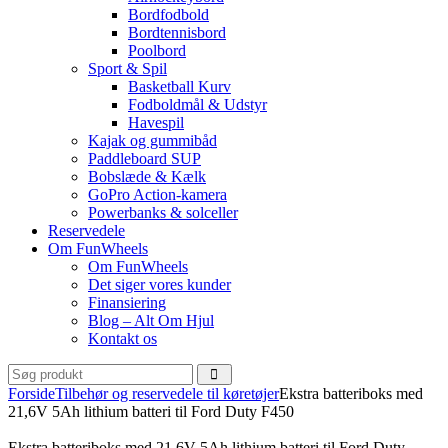
Bordfodbold
Bordtennisbord
Poolbord
Sport & Spil
Basketball Kurv
Fodboldmål & Udstyr
Havespil
Kajak og gummibåd
Paddleboard SUP
Bobslæde & Kælk
GoPro Action-kamera
Powerbanks & solceller
Reservedele
Om FunWheels
Om FunWheels
Det siger vores kunder
Finansiering
Blog – Alt Om Hjul
Kontakt os
Forside
Tilbehør og reservedele til køretøjer
Ekstra batteriboks med
21,6V 5Ah lithium batteri til Ford Duty F450
Ekstra batteriboks med 21,6V 5Ah lithium batteri til Ford Duty