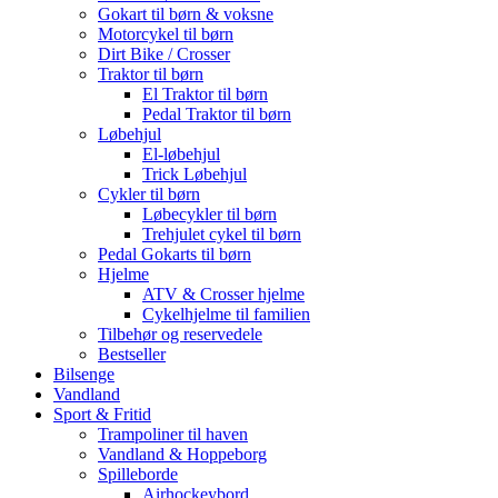
Gokart til børn & voksne
Motorcykel til børn
Dirt Bike / Crosser
Traktor til børn
El Traktor til børn
Pedal Traktor til børn
Løbehjul
El-løbehjul
Trick Løbehjul
Cykler til børn
Løbecykler til børn
Trehjulet cykel til børn
Pedal Gokarts til børn
Hjelme
ATV & Crosser hjelme
Cykelhjelme til familien
Tilbehør og reservedele
Bestseller
Bilsenge
Vandland
Sport & Fritid
Trampoliner til haven
Vandland & Hoppeborg
Spilleborde
Airhockeybord