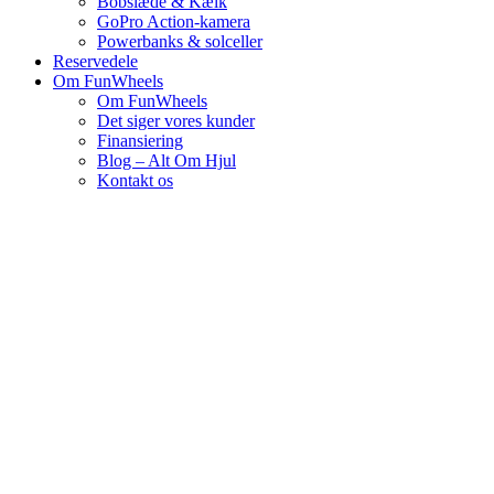
Bobslæde & Kælk
GoPro Action-kamera
Powerbanks & solceller
Reservedele
Om FunWheels
Om FunWheels
Det siger vores kunder
Finansiering
Blog – Alt Om Hjul
Kontakt os