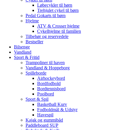
Løbecykler til børn
Trehjulet cykel til børn
Pedal Gokarts til børn
Hjelme
ATV & Crosser hjelme
Cykelhjelme til familien
Tilbehør og reservedele
Bestseller
Bilsenge
Vandland
Sport & Fritid
Trampoliner til haven
Vandland & Hoppeborg
Spilleborde
Airhockeybord
Bordfodbold
Bordtennisbord
Poolbord
Sport & Spil
Basketball Kurv
Fodboldmål & Udstyr
Havespil
Kajak og gummibåd
Paddleboard SUP