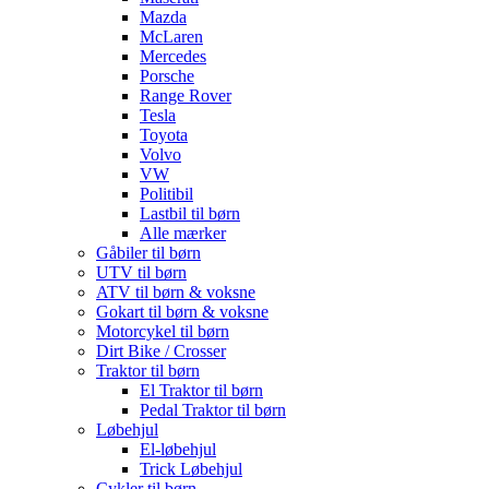
Mazda
McLaren
Mercedes
Porsche
Range Rover
Tesla
Toyota
Volvo
VW
Politibil
Lastbil til børn
Alle mærker
Gåbiler til børn
UTV til børn
ATV til børn & voksne
Gokart til børn & voksne
Motorcykel til børn
Dirt Bike / Crosser
Traktor til børn
El Traktor til børn
Pedal Traktor til børn
Løbehjul
El-løbehjul
Trick Løbehjul
Cykler til børn