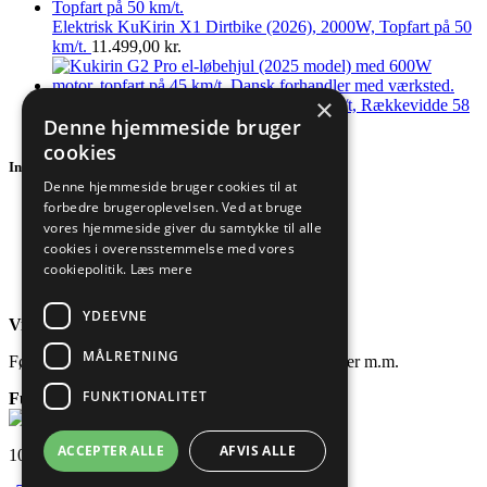
Elektrisk KuKirin X1 Dirtbike (2026), 2000W, Topfart på 50
km/t.
11.499,00
kr.
×
KuKirin G2 Pro el-løbehjul (2025), 45 km/t, Rækkevidde 58
Denne hjemmeside bruger
km, 600W
5.199,00
kr.
cookies
Information
Denne hjemmeside bruger cookies til at
forbedre brugeroplevelsen. Ved at bruge
Handelsbetingelser
vores hjemmeside giver du samtykke til alle
Persondatapolitik
cookies i overensstemmelse med vores
Fortrydelsesret
Reklamationer
cookiepolitik.
Læs mere
Cookiepolitik
YDEEVNE
Vi er også sociale!
MÅLRETNING
Følg os og få nyeste nyheder, deltag i konkurrencer m.m.
FUNKTIONALITET
FunWheels.dk
| CVR: 45836541
ACCEPTER ALLE
AFVIS ALLE
100% dansk e-mærket webshop