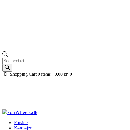
Products
search
Shopping Cart
0 items -
0,00
kr.
0
Ekstra batteriboks med 21,6V 5Ah lithium batteri til
Ford Duty F450
Forside
Køretøjer til børn
Tilbehør og reservedele til køretøjer
Ekstra
batteriboks med 21,6V 5Ah lithium...
Forside
Køretøjer