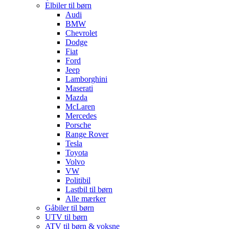
Elbiler til børn
Audi
BMW
Chevrolet
Dodge
Fiat
Ford
Jeep
Lamborghini
Maserati
Mazda
McLaren
Mercedes
Porsche
Range Rover
Tesla
Toyota
Volvo
VW
Politibil
Lastbil til børn
Alle mærker
Gåbiler til børn
UTV til børn
ATV til børn & voksne