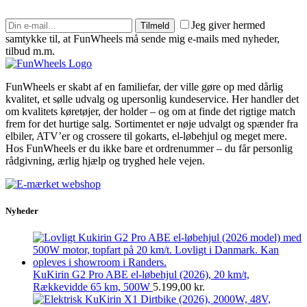
Jeg giver hermed
Tilmeld
samtykke til, at FunWheels må sende mig e-mails med nyheder,
tilbud m.m.
FunWheels er skabt af en familiefar, der ville gøre op med dårlig
kvalitet, et sølle udvalg og upersonlig kundeservice. Her handler det
om kvalitets køretøjer, der holder – og om at finde det rigtige match
frem for det hurtige salg. Sortimentet er nøje udvalgt og spænder fra
elbiler, ATV’er og crossere til gokarts, el-løbehjul og meget mere.
Hos FunWheels er du ikke bare et ordrenummer – du får personlig
rådgivning, ærlig hjælp og tryghed hele vejen.
Nyheder
KuKirin G2 Pro ABE el-løbehjul (2026), 20 km/t,
Rækkevidde 65 km, 500W
5.199,00
kr.