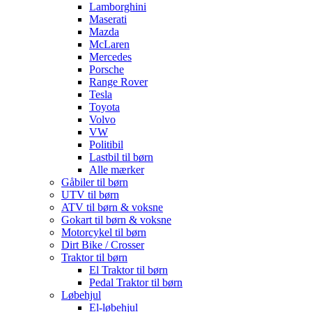
Lamborghini
Maserati
Mazda
McLaren
Mercedes
Porsche
Range Rover
Tesla
Toyota
Volvo
VW
Politibil
Lastbil til børn
Alle mærker
Gåbiler til børn
UTV til børn
ATV til børn & voksne
Gokart til børn & voksne
Motorcykel til børn
Dirt Bike / Crosser
Traktor til børn
El Traktor til børn
Pedal Traktor til børn
Løbehjul
El-løbehjul