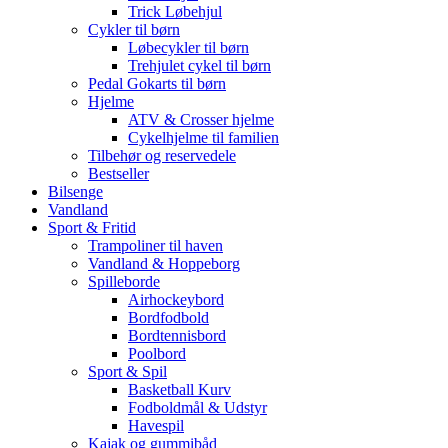
Trick Løbehjul
Cykler til børn
Løbecykler til børn
Trehjulet cykel til børn
Pedal Gokarts til børn
Hjelme
ATV & Crosser hjelme
Cykelhjelme til familien
Tilbehør og reservedele
Bestseller
Bilsenge
Vandland
Sport & Fritid
Trampoliner til haven
Vandland & Hoppeborg
Spilleborde
Airhockeybord
Bordfodbold
Bordtennisbord
Poolbord
Sport & Spil
Basketball Kurv
Fodboldmål & Udstyr
Havespil
Kajak og gummibåd