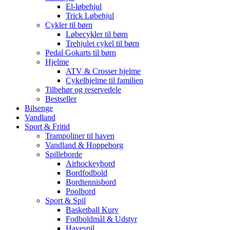
El-løbehjul
Trick Løbehjul
Cykler til børn
Løbecykler til børn
Trehjulet cykel til børn
Pedal Gokarts til børn
Hjelme
ATV & Crosser hjelme
Cykelhjelme til familien
Tilbehør og reservedele
Bestseller
Bilsenge
Vandland
Sport & Fritid
Trampoliner til haven
Vandland & Hoppeborg
Spilleborde
Airhockeybord
Bordfodbold
Bordtennisbord
Poolbord
Sport & Spil
Basketball Kurv
Fodboldmål & Udstyr
Havespil