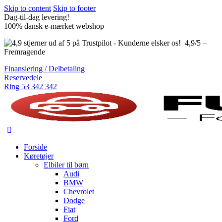
Skip to content
Skip to footer
Dag-til-dag levering!
100% dansk e-mærket webshop
4,9/5 –
Fremragende
Finansiering / Delbetaling
Reservedele
Ring 53 342 342
Forside
Køretøjer
Elbiler til børn
Audi
BMW
Chevrolet
Dodge
Fiat
Ford