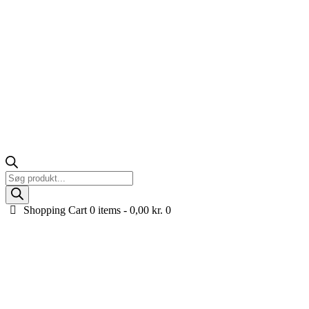
Products
search
Shopping Cart
0 items -
0,00
kr.
0
90/65-6.5″ Dæk til Pocketbike – Forhjul til 49cc X-
Pro & 1060W El Pocketbike
Forside
Køretøjer til børn
Tilbehør og reservedele til køretøjer
90/65-
6.5″ Dæk til Pocketbike –...