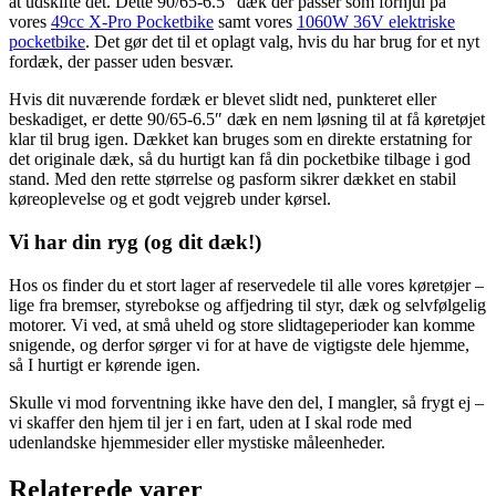
at udskifte det. Dette 90/65-6.5″ dæk der passer som forhjul på
vores
49cc X-Pro Pocketbike
samt vores
1060W 36V elektriske
pocketbike
. Det gør det til et oplagt valg, hvis du har brug for et nyt
fordæk, der passer uden besvær.
Hvis dit nuværende fordæk er blevet slidt ned, punkteret eller
beskadiget, er dette 90/65-6.5″ dæk en nem løsning til at få køretøjet
klar til brug igen. Dækket kan bruges som en direkte erstatning for
det originale dæk, så du hurtigt kan få din pocketbike tilbage i god
stand. Med den rette størrelse og pasform sikrer dækket en stabil
køreoplevelse og et godt vejgreb under kørsel.
Vi har din ryg (og dit dæk!)
Hos os finder du et stort lager af reservedele til alle vores køretøjer –
lige fra bremser, styrebokse og affjedring til styr, dæk og selvfølgelig
motorer. Vi ved, at små uheld og store slidtageperioder kan komme
snigende, og derfor sørger vi for at have de vigtigste dele hjemme,
så I hurtigt er kørende igen.
Skulle vi mod forventning ikke have den del, I mangler, så frygt ej –
vi skaffer den hjem til jer i en fart, uden at I skal rode med
udenlandske hjemmesider eller mystiske måleenheder.
Relaterede varer