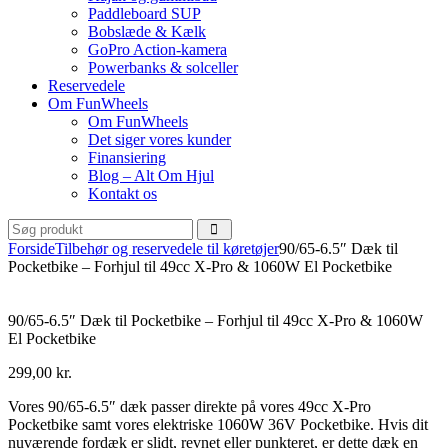
Paddleboard SUP
Bobslæde & Kælk
GoPro Action-kamera
Powerbanks & solceller
Reservedele
Om FunWheels
Om FunWheels
Det siger vores kunder
Finansiering
Blog – Alt Om Hjul
Kontakt os
Forside
Tilbehør og reservedele til køretøjer
90/65-6.5″ Dæk til
Pocketbike – Forhjul til 49cc X-Pro & 1060W El Pocketbike
90/65-6.5″ Dæk til Pocketbike – Forhjul til 49cc X-Pro & 1060W
El Pocketbike
299,00
kr.
Vores 90/65-6.5″ dæk passer direkte på vores 49cc X-Pro
Pocketbike samt vores elektriske 1060W 36V Pocketbike. Hvis dit
nuværende fordæk er slidt, revnet eller punkteret, er dette dæk en