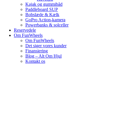
Kajak og gummibåd
Paddleboard SUP
Bobslæde & Kælk
GoPro Action-kamera
Powerbanks & solceller
Reservedele
Om FunWheels
Om FunWheels
Det siger vores kunder
Finansiering
Blog – Alt Om Hjul
Kontakt os