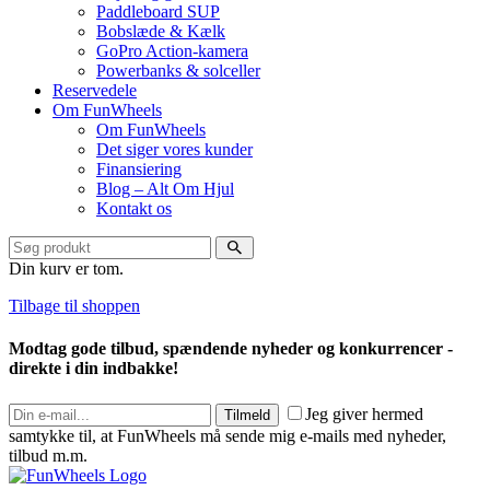
Paddleboard SUP
Bobslæde & Kælk
GoPro Action-kamera
Powerbanks & solceller
Reservedele
Om FunWheels
Om FunWheels
Det siger vores kunder
Finansiering
Blog – Alt Om Hjul
Kontakt os
Din kurv er tom.
Tilbage til shoppen
Modtag gode tilbud, spændende nyheder og konkurrencer -
direkte i din indbakke!
Jeg giver hermed
Tilmeld
samtykke til, at FunWheels må sende mig e-mails med nyheder,
tilbud m.m.