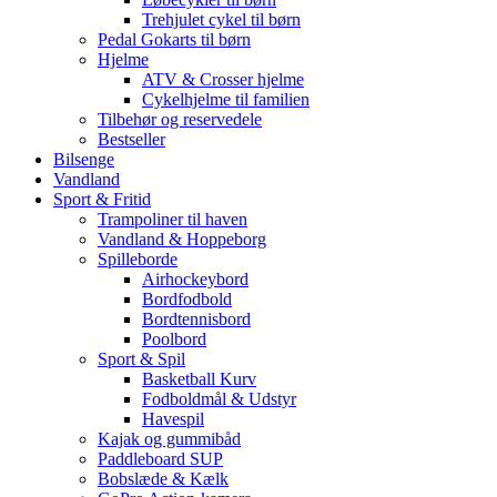
Trehjulet cykel til børn
Pedal Gokarts til børn
Hjelme
ATV & Crosser hjelme
Cykelhjelme til familien
Tilbehør og reservedele
Bestseller
Bilsenge
Vandland
Sport & Fritid
Trampoliner til haven
Vandland & Hoppeborg
Spilleborde
Airhockeybord
Bordfodbold
Bordtennisbord
Poolbord
Sport & Spil
Basketball Kurv
Fodboldmål & Udstyr
Havespil
Kajak og gummibåd
Paddleboard SUP
Bobslæde & Kælk