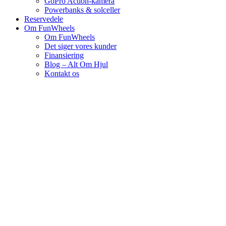
GoPro Action-kamera
Powerbanks & solceller
Reservedele
Om FunWheels
Om FunWheels
Det siger vores kunder
Finansiering
Blog – Alt Om Hjul
Kontakt os