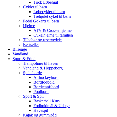
Trick Løbehjul
Cykler til børn
Løbecykler til børn
Trehjulet cykel til børn
Pedal Gokarts til børn
Hjelme
ATV & Crosser hjelme
Cykelhjelme til familien
Tilbehør og reservedele
Bestseller
Bilsenge
Vandland
Sport & Fritid
Trampoliner til haven
Vandland & Hoppeborg
Spilleborde
Airhockeybord
Bordfodbold
Bordtennisbord
Poolbord
Sport & Spil
Basketball Kurv
Fodboldmål & Udstyr
Havespil
Kajak og gummibåd