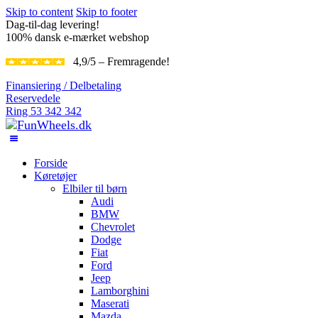
Skip to content
Skip to footer
Dag-til-dag levering!
100% dansk e-mærket webshop
4,9/5 – Fremragende!
Finansiering / Delbetaling
Reservedele
Ring 53 342 342
Forside
Køretøjer
Elbiler til børn
Audi
BMW
Chevrolet
Dodge
Fiat
Ford
Jeep
Lamborghini
Maserati
Mazda