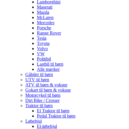
Lamborghini
Maserati
Mazda
McLaren
Mercedes
Porsche
Range Rover
Tesla
Toyota
Volvo
VW
Politibil
Lastbil til børn
Alle mærker
Gåbiler til børn
UTV til børn
ATV til børn & voksne
Gokart til børn & voksne
Motorcykel til børn
Dirt Bike / Crosser
Traktor til børn
El Traktor til børn
Pedal Traktor til børn
Løbehjul
El-løbehjul