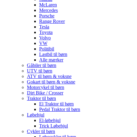
McLaren
Mercedes
Porsche
Range Rover
Tesla
Toyota
Volvo
VW
Politibil
Lastbil til børn
Alle mærker
Gåbiler til børn
UTV til børn
ATV til børn & voksne
Gokart til børn & voksne
Motorcykel til børn
Dirt Bike / Crosser
Traktor til børn
El Traktor til børn
Pedal Traktor til børn
Løbehjul
El-løbehjul
Trick Løbehjul
Cykler til børn
Løbecykler til børn