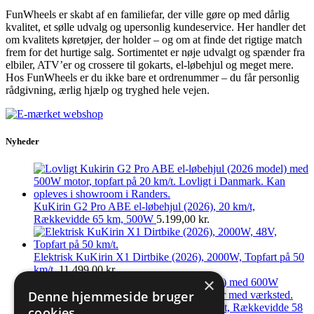
FunWheels er skabt af en familiefar, der ville gøre op med dårlig
kvalitet, et sølle udvalg og upersonlig kundeservice. Her handler det
om kvalitets køretøjer, der holder – og om at finde det rigtige match
frem for det hurtige salg. Sortimentet er nøje udvalgt og spænder fra
elbiler, ATV’er og crossere til gokarts, el-løbehjul og meget mere.
Hos FunWheels er du ikke bare et ordrenummer – du får personlig
rådgivning, ærlig hjælp og tryghed hele vejen.
Nyheder
KuKirin G2 Pro ABE el-løbehjul (2026), 20 km/t,
Rækkevidde 65 km, 500W
5.199,00
kr.
Elektrisk KuKirin X1 Dirtbike (2026), 2000W, Topfart på 50
km/t.
11.499,00
kr.
×
Denne hjemmeside bruger
KuKirin G2 Pro el-løbehjul (2025), 45 km/t, Rækkevidde 58
cookies