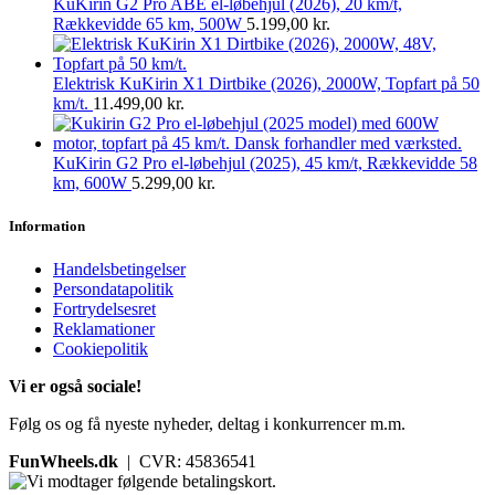
KuKirin G2 Pro ABE el-løbehjul (2026), 20 km/t,
Rækkevidde 65 km, 500W
5.199,00
kr.
Elektrisk KuKirin X1 Dirtbike (2026), 2000W, Topfart på 50
km/t.
11.499,00
kr.
KuKirin G2 Pro el-løbehjul (2025), 45 km/t, Rækkevidde 58
km, 600W
5.299,00
kr.
Information
Handelsbetingelser
Persondatapolitik
Fortrydelsesret
Reklamationer
Cookiepolitik
Vi er også sociale!
Følg os og få nyeste nyheder, deltag i konkurrencer m.m.
FunWheels.dk
| CVR: 45836541