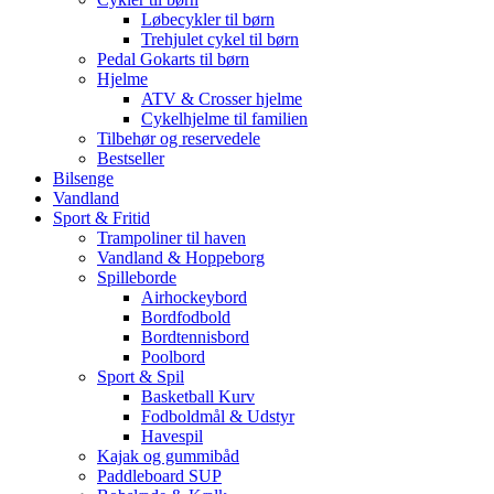
Løbecykler til børn
Trehjulet cykel til børn
Pedal Gokarts til børn
Hjelme
ATV & Crosser hjelme
Cykelhjelme til familien
Tilbehør og reservedele
Bestseller
Bilsenge
Vandland
Sport & Fritid
Trampoliner til haven
Vandland & Hoppeborg
Spilleborde
Airhockeybord
Bordfodbold
Bordtennisbord
Poolbord
Sport & Spil
Basketball Kurv
Fodboldmål & Udstyr
Havespil
Kajak og gummibåd
Paddleboard SUP