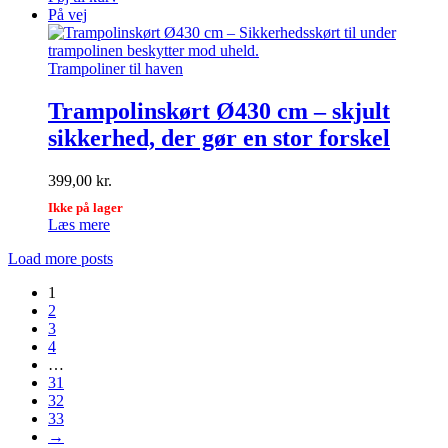
På vej
Trampoliner til haven
Trampolinskørt Ø430 cm – skjult
sikkerhed, der gør en stor forskel
399,00
kr.
Ikke på lager
Læs mere
Load more posts
1
2
3
4
…
31
32
33
→