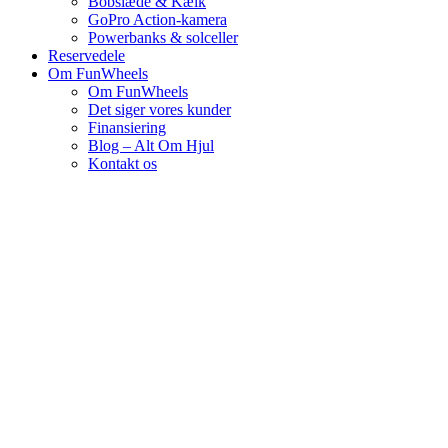
Bobslæde & Kælk
GoPro Action-kamera
Powerbanks & solceller
Reservedele
Om FunWheels
Om FunWheels
Det siger vores kunder
Finansiering
Blog – Alt Om Hjul
Kontakt os