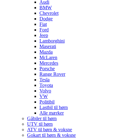
Audi
BMW
Chevrolet
Dodge
Fiat
Ford
Jeep
Lamborghini
Maserati
Mazda
McLaren
Mercedes
Porsche
Range Rover
Tesla
Toyota
Volvo
VW
Politibil
Lastbil til børn
Alle mærker
Gåbiler til børn
UTV til børn
ATV til børn & voksne
Gokart til børn & voksne