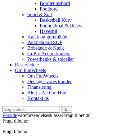
Bordtennisbord
Poolbord
Sport & Spil
Basketball Kurv
Fodboldmål & Udstyr
Havespil
Kajak og gummibåd
Paddleboard SUP
Bobslæde & Kælk
GoPro Action-kamera
Powerbanks & solceller
Reservedele
Om FunWheels
Om FunWheels
Det siger vores kunder
Finansiering
Blog – Alt Om Hjul
Kontakt os
Forside
Vareforsendelsesklasser
Fragt tilbehør
Fragt tilbehør
Fragt tilbehør